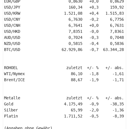
EUR/GBP                     0,8630   +0,0     0,8629  
USD/JPY                     160,34   +0,3     159,92  
USD/KRW                   1.521,08   +0,4   1.515,83  
USD/CNY                     6,7630   -0,2     6,7756  
USD/CNH                     6,7641   +0,0     6,7631  
USD/HKD                     7,8351   -0,0     7,8361  
AUD/USD                     0,7024   -0,3     0,7048  
NZD/USD                     0,5815   -0,4     0,5836  
BTC/USD                  62.929,86   -0,7  63.344,28  
ROHOEL                     zuletzt  +/- %   +/- abs.  S
WTI/Nymex                    86,10   -1,8      -1,61   
Brent/ICE                    88,67   -1,9      -1,71   
Metalle                    zuletzt  +/- %   +/- abs.  S
Gold                      4.175,49   -0,9     -38,35   
Silber                       65,99   -2,0      -1,36   
Platin                    1.711,52   -0,5      -8,39   
(Angaben ohne Gewähr) 
