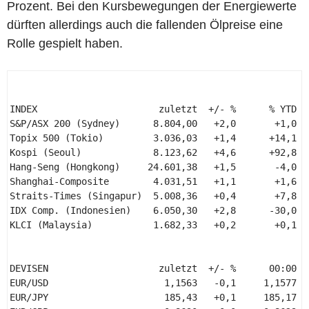
Prozent. Bei den Kursbewegungen der Energiewerte
dürften allerdings auch die fallenden Ölpreise eine
Rolle gespielt haben.
INDEX                      zuletzt  +/- %      % YTD  H
S&P/ASX 200 (Sydney)      8.804,00   +2,0       +1,0   
Topix 500 (Tokio)         3.036,03   +1,4      +14,1   
Kospi (Seoul)             8.123,62   +4,6      +92,8   
Hang-Seng (Hongkong)     24.601,38   +1,5       -4,0   
Shanghai-Composite        4.031,51   +1,1       +1,6   
Straits-Times (Singapur)  5.008,36   +0,4       +7,8   
IDX Comp. (Indonesien)    6.050,30   +2,8      -30,0   
KLCI (Malaysia)           1.682,33   +0,2       +0,1   
DEVISEN                    zuletzt  +/- %      00:00  
EUR/USD                     1,1563   -0,1     1,1577  
EUR/JPY                     185,43   +0,1     185,17  