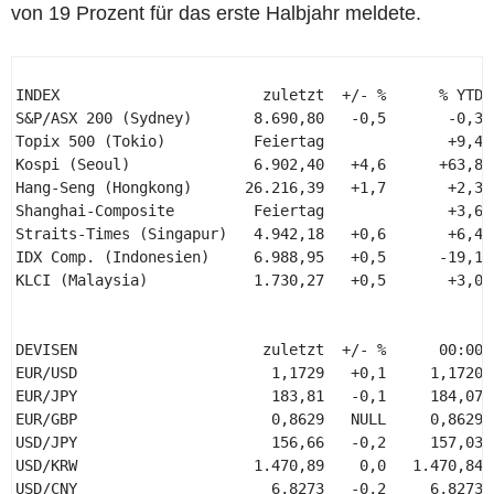
von 19 Prozent für das erste Halbjahr meldete.
INDEX                       zuletzt  +/- %      % YTD  
S&P/ASX 200 (Sydney)       8.690,80   -0,5       -0,3  
Topix 500 (Tokio)          Feiertag              +9,4 

Kospi (Seoul)              6.902,40   +4,6      +63,8  
Hang-Seng (Hongkong)      26.216,39   +1,7       +2,3  
Shanghai-Composite         Feiertag              +3,6 

Straits-Times (Singapur)   4.942,18   +0,6       +6,4  
IDX Comp. (Indonesien)     6.988,95   +0,5      -19,1  
KLCI (Malaysia)            1.730,27   +0,5       +3,0  
DEVISEN                     zuletzt  +/- %      00:00 
EUR/USD                      1,1729   +0,1     1,1720 
EUR/JPY                      183,81   -0,1     184,07 
EUR/GBP                      0,8629   NULL     0,8629 
USD/JPY                      156,66   -0,2     157,03 
USD/KRW                    1.470,89    0,0   1.470,84 
USD/CNY                      6,8273   -0,2     6,8273 