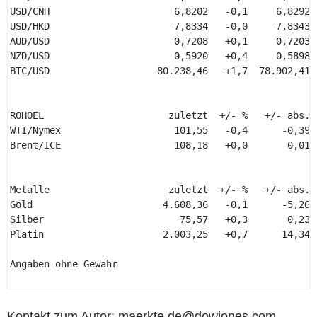
USD/CNH                      6,8202   -0,1     6,8292 
USD/HKD                      7,8334   -0,0     7,8343 
AUD/USD                      0,7208   +0,1     0,7203 
NZD/USD                      0,5920   +0,4     0,5898 
BTC/USD                   80.238,46   +1,7  78.902,41 
ROHOEL                      zuletzt  +/- %   +/- abs.  
WTI/Nymex                    101,55   -0,4      -0,39  
Brent/ICE                    108,18   +0,0       0,01  
Metalle                     zuletzt  +/- %   +/- abs.  
Gold                       4.608,36   -0,1      -5,26  
Silber                        75,57   +0,3       0,23  
Platin                     2.003,25   +0,7      14,34  
Angaben ohne Gewähr 

Kontakt zum Autor: maerkte.de@dowjones.com