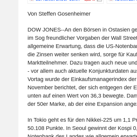
Von Steffen Gosenheimer
DOW JONES--An den Börsen in Ostasien ge
im Sog freundlicher Vorgaben der Wall Stree
allgemeine Erwartung, dass die US-Notenb
die Zinsen weiter senken wird, sorge für Kau
Marktteilnehmer. Dazu tragen auch neue un
- vor allem auch aktuelle Konjunkturdaten a
Vortag wurde der Einkaufsmanagerindex der
November berichtet, der sich entgegen der E
unten auf einen Wert von 36,3 bewegte. Damit
der 50er Marke, ab der eine Expansion angez
In Tokio geht es für den Nikkei-225 um 1,1 
50.108 Punkte. In Seoul gewinnt der Kospi 0,
Notenbank des Landes wie allgemein erwarte