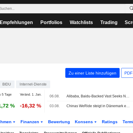
Empfehlungen
Portfolios
Watchlists
Trading
Scr
Zu einer Liste hinzufügen
PDF-
BIDU
Internet-Dienste
 5 Tage
Veränd. 1. Jan.
06.08.
Alibaba, Baidu-Backed Vast Seeks New Capital at Nearly $2 Billion Valuation
1,72 %
-16,32 %
03.08.
Chinas WeRide steigt in Dänemark ein und baut Europa-Präsenz aus
ehmen
Finanzen
Bewertung
Konsens
Ratings
Term