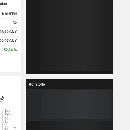
ufen
KAUFEN
32
38,12
CNY
122,97
CNY
+52,14 %
Rohstoffe