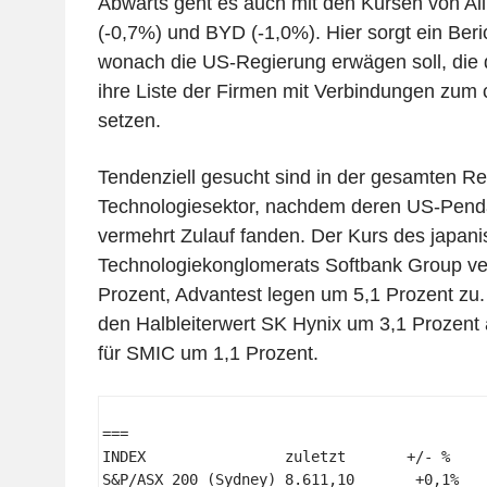
Abwärts geht es auch mit den Kursen von Al
(-0,7%) und BYD (-1,0%). Hier sorgt ein Beric
wonach die US-Regierung erwägen soll, die 
ihre Liste der Firmen mit Verbindungen zum c
setzen.
Tendenziell gesucht sind in der gesamten R
Technologiesektor, nachdem deren US-Penda
vermehrt Zulauf fanden. Der Kurs des japan
Technologiekonglomerats Softbank Group ver
Prozent, Advantest legen um 5,1 Prozent zu. 
den Halbleiterwert SK Hynix um 3,1 Prozent
für SMIC um 1,1 Prozent.
=== 

INDEX                zuletzt       +/- %     
S&P/ASX 200 (Sydney) 8.611,10       +0,1%    