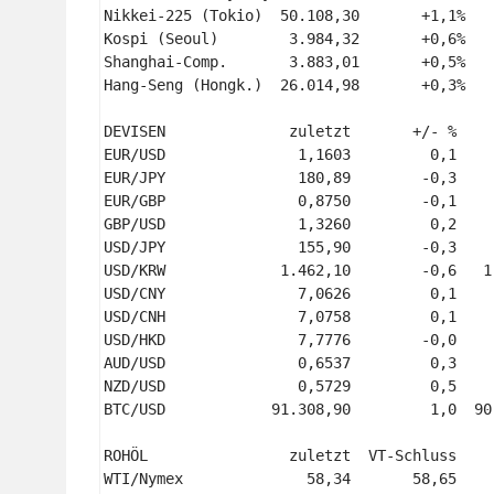
Nikkei-225 (Tokio)  50.108,30       +1,1%    
Kospi (Seoul)        3.984,32       +0,6%    
Shanghai-Comp.       3.883,01       +0,5%    
Hang-Seng (Hongk.)  26.014,98       +0,3%    
DEVISEN              zuletzt       +/- %    
EUR/USD               1,1603         0,1    
EUR/JPY               180,89        -0,3    
EUR/GBP               0,8750        -0,1    
GBP/USD               1,3260         0,2    
USD/JPY               155,90        -0,3    
USD/KRW             1.462,10        -0,6   1
USD/CNY               7,0626         0,1    
USD/CNH               7,0758         0,1    
USD/HKD               7,7776        -0,0    
AUD/USD               0,6537         0,3    
NZD/USD               0,5729         0,5    
BTC/USD            91.308,90         1,0  90
ROHÖL                zuletzt  VT-Schluss    
WTI/Nymex              58,34       58,65    