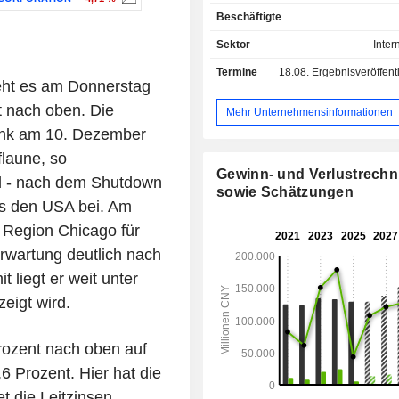
andere Online-Marketing-Dienstl
Beschäftigte
sowie Produkte und Dienstleistung
neuen Initiativen des Unternehmens 
Sektor
Inter
der künstlichen Intelligenz (KI) an
Termine
18.08.
Ergebnisveröffentlichun
Display-Werbung, die auf
ht es am Donnerstag
Leistungskriterien als dem Cost
t nach oben. Die
basiert, Cloud-Dienste, intelligente
Mehr Unternehmensinformationen
Dienste, nicht-marketingb
ank am 10. Dezember
verbraucherorientierte Die
flaune, so
Mitgliedschaften sowie intelligentes 
Gewinn- und Verlustrech
d - nach dem Shutdown
iQIYI-Segment produziert, aggre
sowie Schätzungen
vertreibt eine große Vielfalt an pr
us den USA bei. Am
produzierten Inhalten sowie ei
 Region Chicago für
Spektrum an anderen Videoinh
rwartung deutlich nach
verschiedenen Formaten, einschließ
Vielzahl von Produkten und Dienstl
 liegt er weit unter
die Online-Videos, Online-Spiel
eigt wird.
Literatur, Comics und andere
umfassen.
Prozent nach oben auf
6 Prozent. Hier hat die
t die Leitzinsen