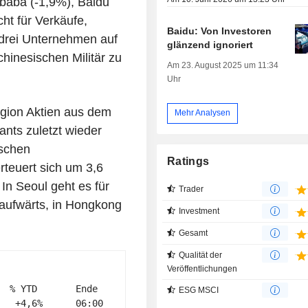
ibaba (-1,9%), Baidu
ht für Verkäufe,
Baidu: Von Investoren
drei Unternehmen auf
glänzend ignoriert
hinesischen Militär zu
Am 23. August 2025 um 11:34
Uhr
egion Aktien aus dem
Mehr Analysen
nts zuletzt wieder
ischen
Ratings
teuert sich um 3,6
In Seoul geht es für
Trader
 aufwärts, in Hongkong
Investment
Gesamt
Qualität der
Veröffentlichungen
 % YTD       Ende 

ESG MSCI
  +4,6%      06:00 
