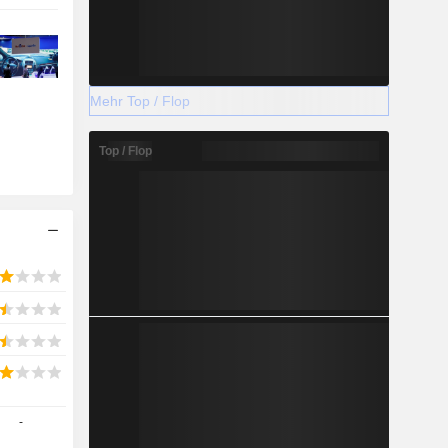
Mehr Top / Flop
Top / Flop
-