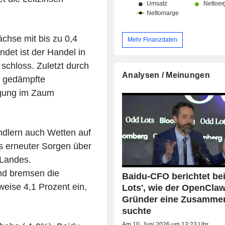
chse mit bis zu 0,4
Mehr Finanzdaten
ndet ist der Handel in
chloss. Zuletzt durch
Analysen / Meinungen
n gedämpfte
igung im Zaum
ndlern auch Wetten auf
 erneuter Sorgen über
 Landes.
nd bremsen die
Baidu-CFO berichtet be
eise 4,1 Prozent ein,
Lots', wie der OpenClaw
Gründer eine Zusammen
suchte
Am 10. Juni 2026 um 13:23 Uhr