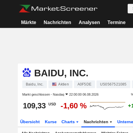
Märkte
Nachrichten
Analysen
Termine
BAIDU, INC.
Baidu, Inc.
Aktien
A0F5DE
US0567521085
Markt geschlossen -
Nasdaq
22:00:00 06.08.2026
%
109,33
-1,60 %
USD
+
Übersicht
Kurse
Charts
Nachrichten
Untern