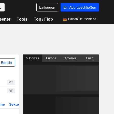
Einloggen
Ein Abo abschließen
eener
Tools
Top / Flop
Edition Deutschland
Indizes
Europa
Amerika
Asien
Bericht
MT
RE
ine
Sektor
Derivate
ETFs