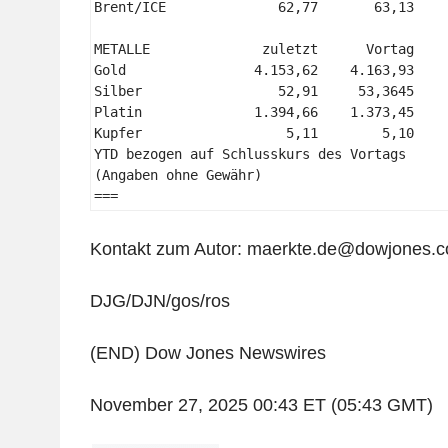
Brent/ICE              62,77       63,13    
METALLE              zuletzt      Vortag    
Gold                4.153,62    4.163,93    
Silber                 52,91     53,3645    
Platin              1.394,66    1.373,45    
Kupfer                  5,11        5,10    
YTD bezogen auf Schlusskurs des Vortags 

(Angaben ohne Gewähr) 

=== 
Kontakt zum Autor: maerkte.de@dowjones.
DJG/DJN/gos/ros
(END) Dow Jones Newswires
November 27, 2025 00:43 ET (05:43 GMT)