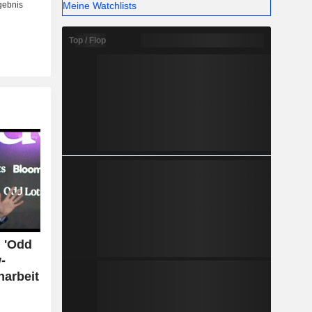
Meine Watchlists
Top / Flop
i 'Odd
-
arbeit