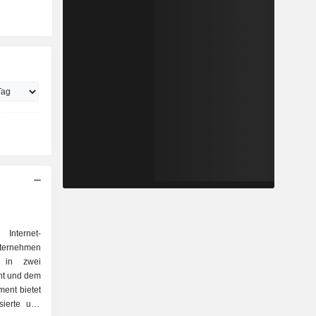
 Internet-
ternehmen
it in zwei
nt und dem
ent bietet
sierte und