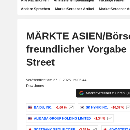
Alle Nachrichten
Analystenempfehlungen
Wichtige Fakten
Andere Sprachen
MarketScreener Artikel
MarketScreener A
MÄRKTE ASIEN/Börse
freundlicher Vorgabe 
Street
Veröffentlicht am 27.11.2025 um 06:44
Dow Jones
MarketScreener zu Ihren Qu
BAIDU, INC.
-1,60 %
SK HYNIX INC.
-10,37 %
ALIBABA GROUP HOLDING LIMITED
-1,34 %
SOFTBANK GROUP CORP.
-3,35 %
ADVANTEST 