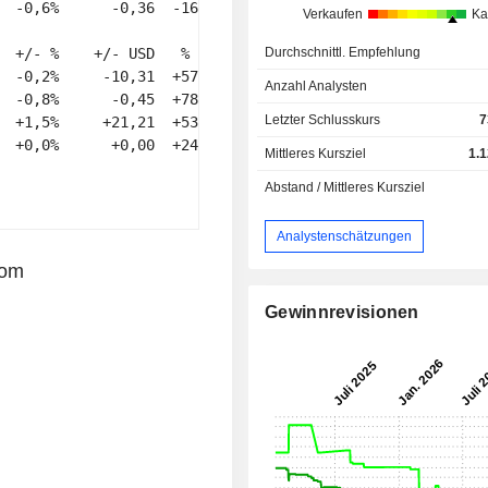
  -0,6%      -0,36  -16,6% 

Verkaufen
Ka
Durchschnittl. Empfehlung
  +/- %    +/- USD   % YTD 

  -0,2%     -10,31  +57,4% 

Anzahl Analysten
  -0,8%      -0,45  +78,4% 

Letzter Schlusskurs
7
  +1,5%     +21,21  +53,8% 

  +0,0%      +0,00  +24,2% 

Mittleres Kursziel
1.
Abstand / Mittleres Kursziel
Analystenschätzungen
com
Gewinnrevisionen