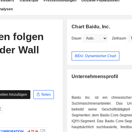
Insiders
Transkripte
Pressemitteilungen
Offizielle Publikationen
nalysen
Chart Baidu, Inc.
n folgen
Dauer
Zeitraum
der Wall
BIDU: Dynamischer Chart
Unternehmensprofil
ellen hinzufügen
Teilen
Baidu Inc. ist ein chinesischer
Suchmaschinenanbieter. Das Un
betreibt seine Geschäftstätigke
Segmenten: dem Baidu Core-Segme
iQIYI-Segment. Das Baidu Core-Segm
hauptsächlich suchbasierte, feedba
CORPORATION
-4,71 %