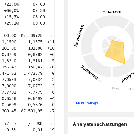
 +22,0%      07:00 

 +66,0%      07:30 

 +15,5%      08:00 

 +29,1%      09:00 

  00:00  Mi, 09:25   % YTD 

 1,1596     1,1575  +11,7% 

 181,38     181,06  +10,9% 

 0,8759     0,8782   +6,2% 

 1,3240     1,3181   +5,2% 

 156,42     156,42   -0,8% 

.471,62   1.472,79   -0,8% 

 7,0533     7,0634   -2,0% 

 7,0690     7,0773   -3,4% 

 7,7781     7,7779   +0,1% 

 0,6518     0,6499   +4,6% 

Mehr Ratings
 0,5699     0,5676   +0,4% 

.369,45  87.501,95   -7,7% 

  +/- %    +/- USD   % YTD 

Analystenschätzungen
  -0,5%      -0,31  -19,6% 
