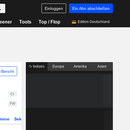
Einloggen
Ein Abo abschließen
eener
Tools
Top / Flop
Edition Deutschland
Indizes
Europa
Amerika
Asien
Bericht
CI
FW
rmine
Sektor
Derivate
ETFs