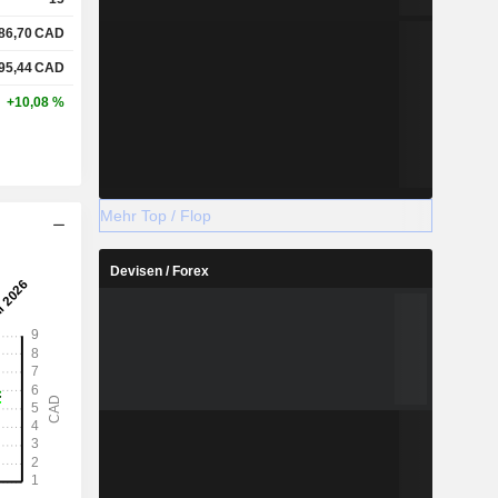
86,70
CAD
95,44
CAD
+10,08 %
Mehr Top / Flop
Devisen / Forex