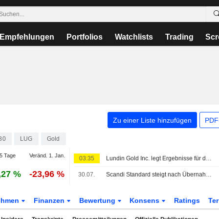
Empfehlungen
Portfolios
Watchlists
Trading
Scr
Zu einer Liste hinzufügen
PDF-
80
LUG
Gold
5 Tage
Veränd. 1. Jan.
03:35
Lundin Gold Inc. legt Ergebnisse für das zweite Quartal und die ersten sechs Monate bis zum 30. Juni 2026 vor
,27 %
-23,96 %
30.07.
Scandi Standard steigt nach Übernahme, OMXS30 0,3 % im Plus
ehmen
Finanzen
Bewertung
Konsens
Ratings
Te