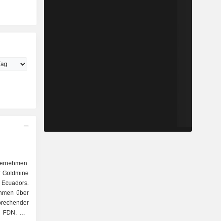
ternehmen.
r Goldmine
 Ecuadors.
ehmen über
echender
n FDN. Die