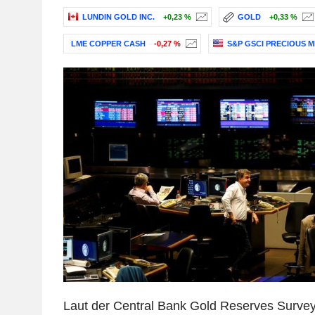
LUNDIN GOLD INC.
+0,23 %
GOLD
+0,33 %
LME COPPER CASH
-0,27 %
S&P GSCI PRECIOUS M
Laut der Central Bank Gold Reserves Surve