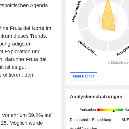
ftspolitischen Agenda
ine Fruta del Norte im
ntrum dieses Trends.
hochgradigsten
t Exploration und
, darunter Fruta del
 ist es gut
rofitieren, den
Mehr Ratings
Analystenschätzungen
Verkaufen
Ka
 Vorjahr um 59,2% auf
Durchschnittl. Empfehlung
AUF
 25. Möglich wurde
Anzahl Analysten