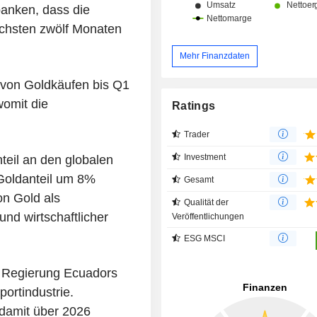
banken, dass die
nächsten zwölf Monaten
Mehr Finanzdaten
e von Goldkäufen bis Q1
womit die
Ratings
Trader
Investment
eil an den globalen
Goldanteil um 8%
Gesamt
on Gold als
Qualität der
nd wirtschaftlicher
Veröffentlichungen
ESG MSCI
e Regierung Ecuadors
ortindustrie.
damit über 2026