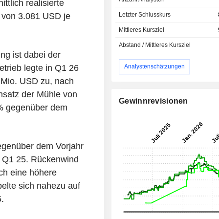
tlich realisierte
Letzter Schlusskurs
 von 3.081 USD je
Mittleres Kursziel
Abstand / Mittleres Kursziel
ng ist dabei der
trieb legte in Q1 26
Analystenschätzungen
 Mio. USD zu, nach
hsatz der Mühle von
Gewinnrevisionen
24% gegenüber dem
egenüber dem Vorjahr
n Q1 25. Rückenwind
ch eine höhere
elte sich nahezu auf
.