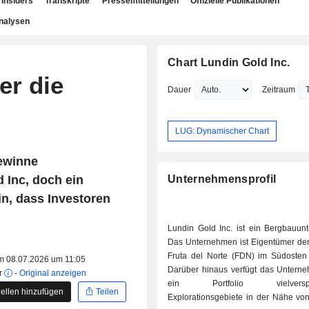
Insiders
Transkripte
Pressemitteilungen
Offizielle Publikationen
nalysen
Chart Lundin Gold Inc.
er die
Dauer
Zeitraum
LUG: Dynamischer Chart
ewinne
 Inc, doch ein
Unternehmensprofil
n, dass Investoren
Lundin Gold Inc. ist ein Bergbauun
Das Unternehmen ist Eigentümer de
Fruta del Norte (FDN) im Südosten
am 08.07.2026 um 11:05
Darüber hinaus verfügt das Untern
r
-
Original anzeigen
ein Portfolio vielverspr
ellen hinzufügen
Teilen
Explorationsgebiete in der Nähe vo