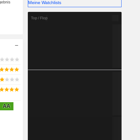
Meine Watchlists
Top / Flop
AA