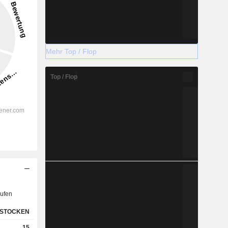
Mehr Top / Flop
Top / Flop
ufen
STOCKEN
15