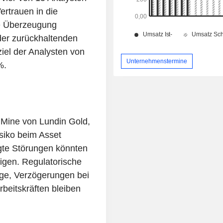
ertrauen in die
e Überzeugung
 der zurückhaltenden
ziel der Analysten von
Unternehmenstermine
%.
e Mine von Lundin Gold,
iko beim Asset
ngte Störungen könnten
tigen. Regulatorische
age, Verzögerungen bei
beitskräften bleiben