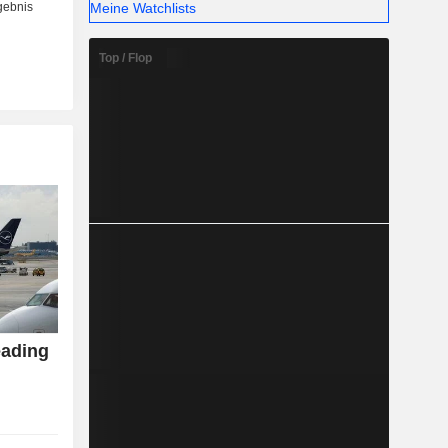
Meine Watchlists
Top / Flop
eading