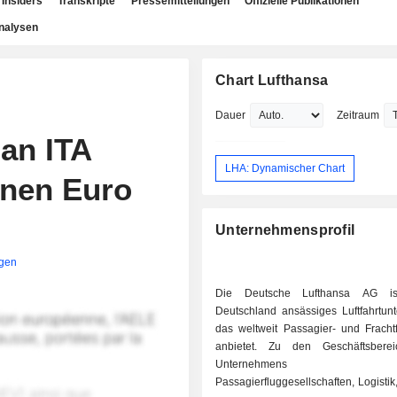
Insiders
Transkripte
Pressemitteilungen
Offizielle Publikationen
nalysen
Chart Lufthansa
Dauer
Zeitraum
 an ITA
LHA: Dynamischer Chart
onen Euro
Unternehmensprofil
igen
Die Deutsche Lufthansa AG is
Deutschland ansässiges Luftfahrtun
das weltweit Passagier- und Frachtf
anbietet. Zu den Geschäftsbere
Unternehmens z
Passagierfluggesellschaften, Logist