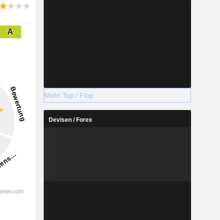
A
Mehr Top / Flop
Devisen / Forex