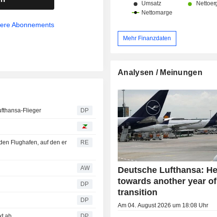
sere Abonnements
Mehr Finanzdaten
Analysen / Meinungen
fthansa-Flieger
DP
den Flughafen, auf den er
RE
AW
Deutsche Lufthansa: H
towards another year of
DP
transition
DP
Am 04. August 2026 um 18:08 Uhr
kt ab
DP