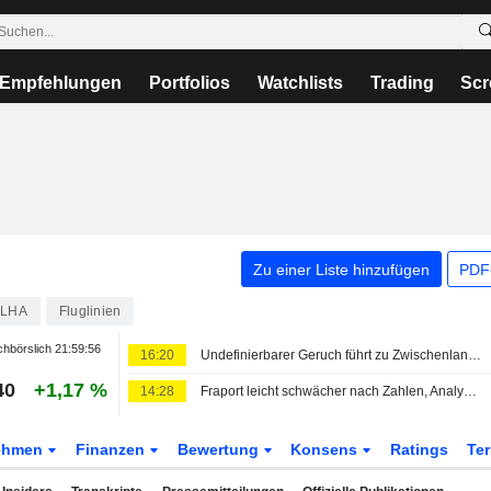
Empfehlungen
Portfolios
Watchlists
Trading
Scr
Zu einer Liste hinzufügen
PDF-
LHA
Fluglinien
hbörslich
21:59:56
16:20
Undefinierbarer Geruch führt zu Zwischenlandung von Lufthansa-Flieger
40
+1,17 %
14:28
Fraport leicht schwächer nach Zahlen, Analysten uneins
ehmen
Finanzen
Bewertung
Konsens
Ratings
Te