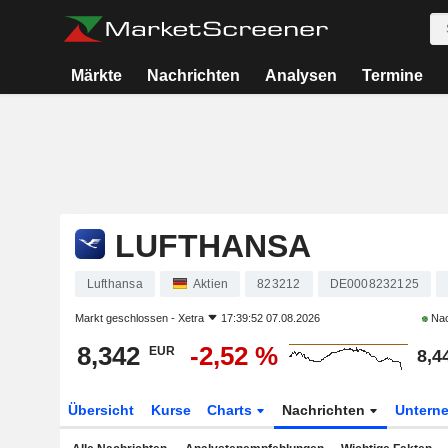
Märkte
Nachrichten
Analysen
Termine
LUFTHANSA
Lufthansa
Aktien
823212
DE0008232125
Markt geschlossen -
Xetra
17:39:52 07.08.2026
Nac
8,342
-2,52 %
EUR
8,4
Übersicht
Kurse
Charts
Nachrichten
Untern