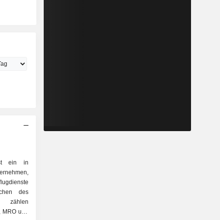
t ein in
ternehmen,
lugdienste
ichen des
ählen
ik, MRO und