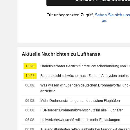
Für unbegrenzten Zugriff,
Sehen Sie sich un
an.
Aktuelle Nachrichten zu Lufthansa
16:20
Undefinierbarer Geruch führt zu Zwischenlandung von Lu
14:28
Fraport leicht schwächer nach Zahlen, Analysten uneins
06.08.
Was wissen wir über den deutschen Drohnenvorfall und 
abzielte?
06.08.
Mehr Drohnensichtungen an deutschen Flughäfen
06.08.
FDP fordert Drohnenabwehrschutz für alle Flughäfen
06.08.
Luftverkehrswirtschaft will noch mehr Entlastungen
06.08.
Auslandsflughäfen retten Halbjahr bei Fraport - Aktie sac