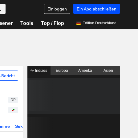
Einloggen
Ein Abo abschließen
eener
Tools
Top / Flop
Edition Deutschland
Indizes
Europa
Amerika
Asien
Bericht
DP
rmine
Sektor
Derivate
ETFs