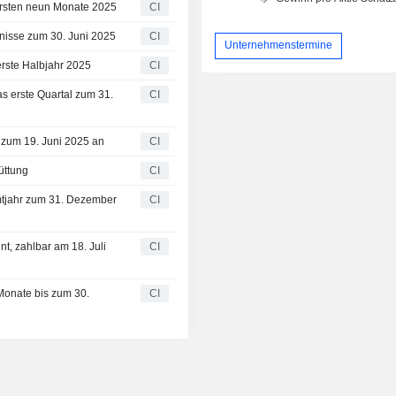
 ersten neun Monate 2025
CI
bnisse zum 30. Juni 2025
CI
Unternehmenstermine
erste Halbjahr 2025
CI
as erste Quartal zum 31.
CI
d zum 19. Juni 2025 an
CI
üttung
CI
mtjahr zum 31. Dezember
CI
t, zahlbar am 18. Juli
CI
Monate bis zum 30.
CI