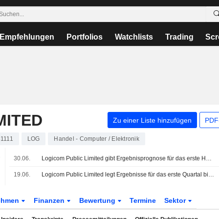
Empfehlungen
Portfolios
Watchlists
Trading
Scr
MITED
Zu einer Liste hinzufügen
PDF-
1111
LOG
Handel - Computer / Elektronik
.
30.06.
Logicom Public Limited gibt Ergebnisprognose für das erste Halbjahr 2026 ab
%
19.06.
Logicom Public Limited legt Ergebnisse für das erste Quartal bis zum 31. März 2026 vor
ehmen
Finanzen
Bewertung
Termine
Sektor