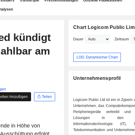
Insiders
Transkripte
Pressemitteilungen
Offizielle Publikationen
nalysen
Chart Logicom Public Lim
ed kündigt
Dauer
Zeitraum
zahlbar am
LOG: Dynamischer Chart
Unternehmensprofil
igen
ellen hinzufügen
Teilen
Logicom Public Ltd ist ein in Zypern
Unternehmen, das Computerkompon
Peripheriegeräte vertreibt und i
Lösungen in den Ber
Informationstechnologie (IT), N
ende in Höhe von
Telekommunikation und Unternehme
Ausschüttung erfolgt