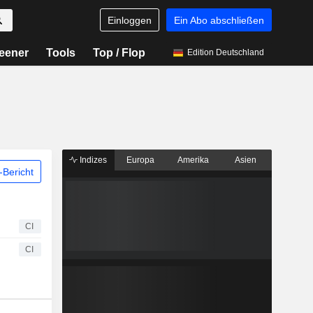
Einloggen
Ein Abo abschließen
eener
Tools
Top / Flop
Edition Deutschland
Indizes
Europa
Amerika
Asien
Bericht
CI
CI