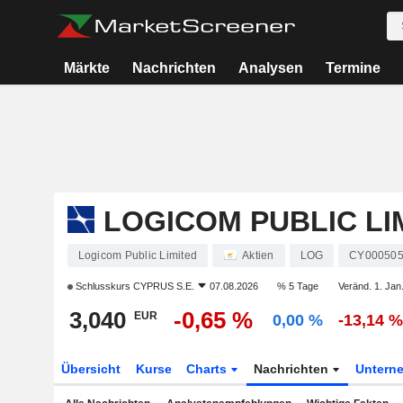
Märkte
Nachrichten
Analysen
Termine
LOGICOM PUBLIC LI
Logicom Public Limited
Aktien
LOG
CY000505
Schlusskurs
CYPRUS S.E.
07.08.2026
% 5 Tage
Veränd. 1. Jan
3,040
-0,65 %
EUR
0,00 %
-13,14 
Übersicht
Kurse
Charts
Nachrichten
Untern