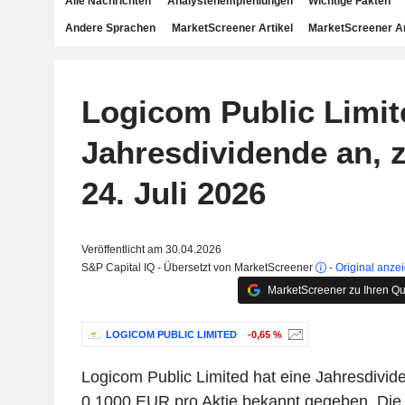
Alle Nachrichten
Analystenempfehlungen
Wichtige Fakten
Andere Sprachen
MarketScreener Artikel
MarketScreener A
Logicom Public Limit
Jahresdividende an, 
24. Juli 2026
Veröffentlicht am 30.04.2026
S&P Capital IQ - Übersetzt von MarketScreener
-
Original anze
MarketScreener zu Ihren Qu
LOGICOM PUBLIC LIMITED
-0,65 %
Logicom Public Limited hat eine Jahresdivid
0,1000 EUR pro Aktie bekannt gegeben. Die 