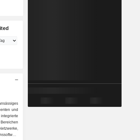
ited
 ansässiges
enten und
ntegrierte
eichen
etzwerke,
nssoftware