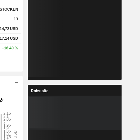
STOCKEN
13
14,72
USD
17,14
USD
+16,40 %
Rohstoffe