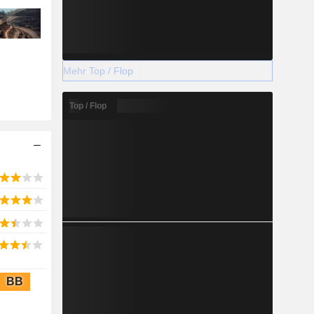
Mehr Top / Flop
Top / Flop
BB