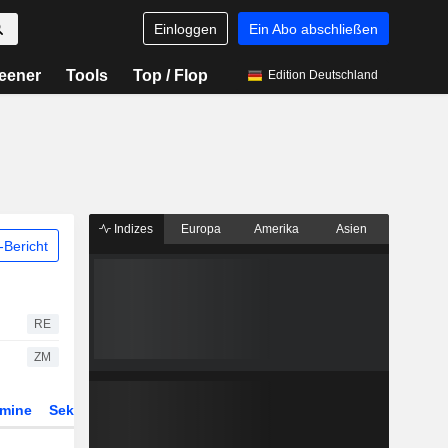
Einloggen
Ein Abo abschließen
eener
Tools
Top / Flop
Edition Deutschland
Indizes
Europa
Amerika
Asien
Bericht
RE
ZM
rmine
Sektor
Derivate
ETFs