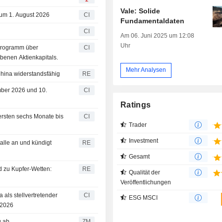
Vale: Solide
zum 1. August 2026
CI
Fundamentaldaten
CI
Am 06. Juni 2025 um 12:08
Uhr
programm über
CI
benen Aktienkapitals.
Mehr Analysen
 China widerstandsfähig
RE
mber 2026 und 10.
CI
Ratings
 ersten sechs Monate bis
CI
Trader
Investment
alle an und kündigt
RE
Gesamt
 zu Kupfer-Wetten:
RE
Qualität der
Veröffentlichungen
 als stellvertretender
CI
ESG MSCI
 2026
ng ab
ZM