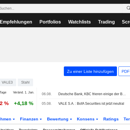
Empfehlungen
Portfolios
Watchlists
Trading
Scr
Zu einer Liste hinzufügen
PDF-
VALE3
Stahl
Tage
Veränd. 1. Jan.
06.08.
Deutsche Bank, KBC frieren einige der Bankkonten von Radiant World in Singapur ein, berichtet Bloomberg News
72 %
+4,18 %
05.08.
VALE S.A. : BofA Securities ist jetzt neutral
ehmen
Finanzen
Bewertung
Konsens
Ratings
Te