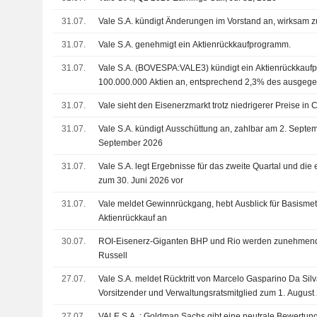
31.07.
Vale S.A. kündigt Änderungen im Vorstand an, wirksam 
31.07.
Vale S.A. genehmigt ein Aktienrückkaufprogramm.
31.07.
Vale S.A. (BOVESPA:VALE3) kündigt ein Aktienrückkauf
100.000.000 Aktien an, entsprechend 2,3% des ausgege
31.07.
Vale sieht den Eisenerzmarkt trotz niedrigerer Preise in
31.07.
Vale S.A. kündigt Ausschüttung an, zahlbar am 2. Septe
September 2026
31.07.
Vale S.A. legt Ergebnisse für das zweite Quartal und die
zum 30. Juni 2026 vor
31.07.
Vale meldet Gewinnrückgang, hebt Ausblick für Basismet
Aktienrückkauf an
30.07.
ROI-Eisenerz-Giganten BHP und Rio werden zunehmend
Russell
27.07.
Vale S.A. meldet Rücktritt von Marcelo Gasparino Da Silva
Vorsitzender und Verwaltungsratsmitglied zum 1. August
27.07.
VALE S.A. : Goldman Sachs gibt eine neutrale Bewertu