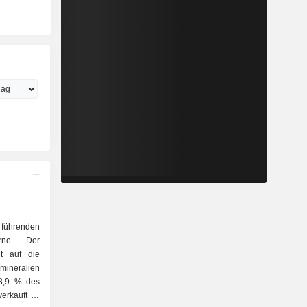
 führenden
erne. Der
gt auf die
78,9 % des
erkauft im