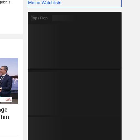
Meine Watchlists
Top / Flop
age
rhin