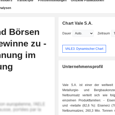
Insiders
Transkripte
Pressemitteilungen
Offizielle Publikationen
nalysen
Chart Vale S.A.
d Börsen
Dauer
Zeitraum
ewinne zu -
VALE3: Dynamischer Chart
nnung im
ung
Unternehmensprofil
Vale S.A. ist einer der weltweit
Metallurgie- und Bergbaukonz
Nettoumsatz verteilt sich wie fol
einzelnen Produktfamilien: - Eisenmineralien
und -metalle (82,6 %): Eisenerz (
Nettoumsatzes; 260,3 Mio. Tonnen v