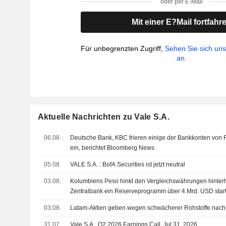
oder per E-Mail
Mit einer E?Mail fortfahr
Für unbegrenzten Zugriff,
Sehen Sie sich un
an.
Aktuelle Nachrichten zu Vale S.A.
06.08.
Deutsche Bank, KBC frieren einige der Bankkonten von 
ein, berichtet Bloomberg News
05.08.
VALE S.A. : BofA Securities ist jetzt neutral
03.08.
Kolumbiens Peso hinkt den Vergleichswährungen hinter
Zentralbank ein Reserveprogramm über 4 Mrd. USD start
03.08.
Latam-Aktien geben wegen schwächerer Rohstoffe nach
31.07.
Vale S.A., Q2 2026 Earnings Call, Jul 31, 2026