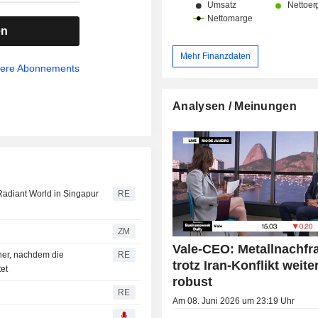
en
Mehr Finanzdaten
sere Abonnements
Analysen / Meinungen
Radiant World in Singapur
RE
ZM
Vale-CEO: Metallnachfr
her, nachdem die
RE
trotz Iran-Konflikt weite
et
robust
RE
Am 08. Juni 2026 um 23:19 Uhr