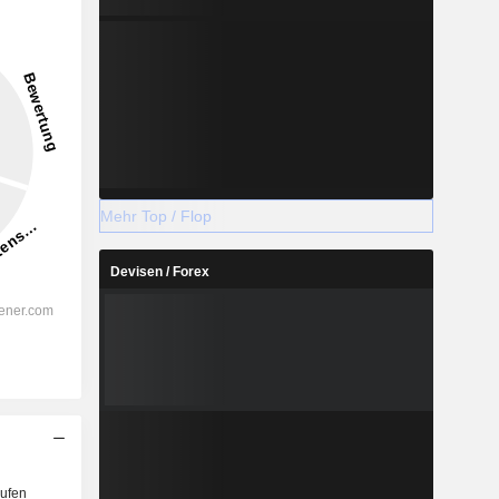
Mehr Top / Flop
Devisen / Forex
ufen