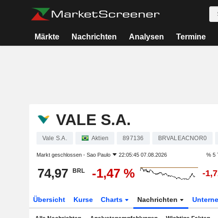
Märkte
Nachrichten
Analysen
Termine
VALE S.A.
Vale S.A.
Aktien
897136
BRVALEACNOR0
Markt geschlossen -
Sao Paulo
22:05:45 07.08.2026
% 5 
74,97
-1,47 %
BRL
-1,
Übersicht
Kurse
Charts
Nachrichten
Untern