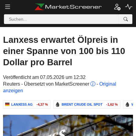
Lanxess erwartet Ölpreis in
einer Spanne von 100 bis 110
Dollar pro Barrel
Veröffentlicht am 07.05.2026 um 12:32
Reuters - Übersetzt von MarketScreener
-
Original
anzeigen
LANXESS AG
-4,37 %
BRENT CRUDE OIL SPOT
-1,62 %
WT