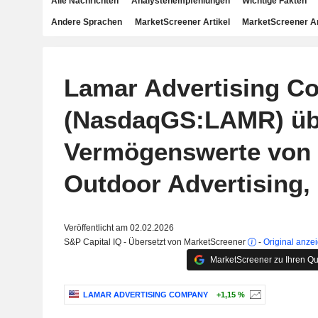
Alle Nachrichten
Analystenempfehlungen
Wichtige Fakten
Andere Sprachen
MarketScreener Artikel
MarketScreener A
Lamar Advertising C
(NasdaqGS:LAMR) ü
Vermögenswerte von 
Outdoor Advertising, 
Veröffentlicht am 02.02.2026
S&P Capital IQ - Übersetzt von MarketScreener
-
Original anze
MarketScreener zu Ihren Qu
LAMAR ADVERTISING COMPANY
+1,15 %