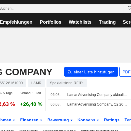
Empfehlungen
Portfolios
Watchlists
Trading
Scr
G COMPANY
Zu einer Liste hinzufügen
PDF-
S5128161099
LAMR
Spezialisierte REITs
% 5 Tage
Veränd. 1. Jan.
06.08.
Lamar Advertising Company aktualisiert Ergebnisprognose für das am 31. Dezember 2026 endende Geschäftsjahr
2,63 %
+26,40 %
06.08.
Lamar Advertising Company, Q2 2026 Earnings Call, Aug 06, 2026
ehmen
Finanzen
Bewertung
Konsens
Ratings
Te