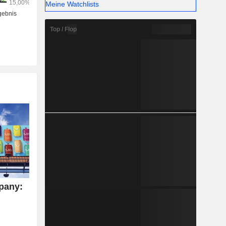
Meine Watchlists
Top / Flop
pany: