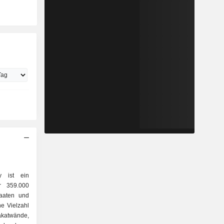
y ist ein
r 359.000
taaten und
e Vielzahl
akatwände,