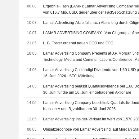
06.08.
Ergebnis-Flash (LAMR): Lamar Advertising Company mel
von 616,7 Mio. USD, gegenüber der FactSet-Schätzung 
10.07.
Lamar-Advertising-Aktie fällt nach Abstufung durch Citig
10.07.
LAMAR ADVERTISING COMPANY : Von Cit
21.05.
L. B. Foster ernennt neuen COO und CFO
18.05.
Lamar Advertising Company Presents at J.P. Morgan 54t
Technology, Media and Communications Conference, M
14.05.
Lamar Advertising Co kündigt Dividende von 1,60 USD pr
16. Juni 2026 - SEC-Mitteilung
14.05.
Lamar Advertising belässt Quartalsdividende bei 1.60 Dol
30. Juni für die am 16. Juni eingetragenen Aktionäre
14.05.
Lamar Advertising Company beschließt Quartalsdividend
Klassen A und B, zahlbar am 30. Juni 2026
12.05.
Lamar Advertising: Insider-Verkauf im Wert von 1.570.
08.05.
Umsatzprognose von Lamar Advertising laut Morgan Stan