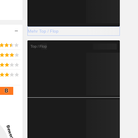
Mehr Top / Flop
Top / Flop
B