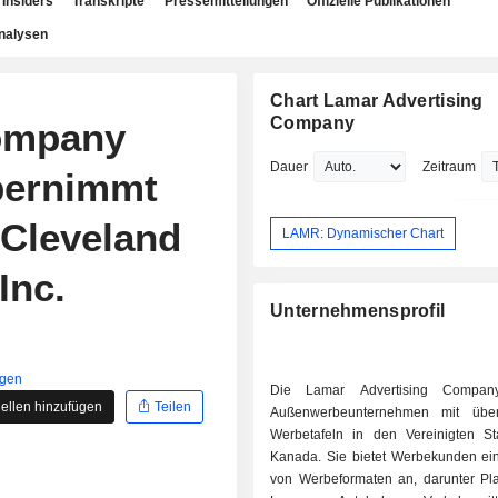
Insiders
Transkripte
Pressemitteilungen
Offizielle Publikationen
nalysen
Chart Lamar Advertising
Company
ompany
Dauer
Zeitraum
bernimmt
Cleveland
LAMR: Dynamischer Chart
Inc.
Unternehmensprofil
igen
Die Lamar Advertising Compan
ellen hinzufügen
Teilen
Außenwerbeunternehmen mit übe
Werbetafeln in den Vereinigten S
Kanada. Sie bietet Werbekunden ein
von Werbeformaten an, darunter Pl