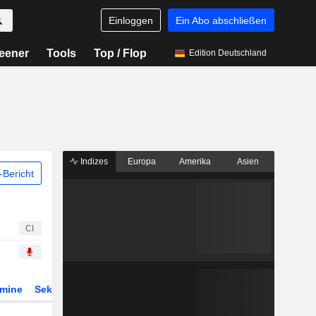
Einloggen
Ein Abo abschließen
eener
Tools
Top / Flop
Edition Deutschland
Indizes
Europa
Amerika
Asien
Bericht
CI
rmine
Sektor
Derivate
ETFs