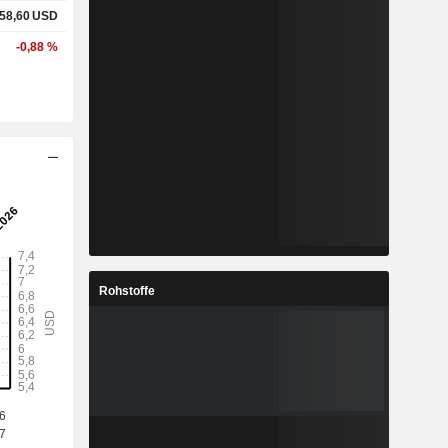
58,60
USD
-0,88 %
Rohstoffe