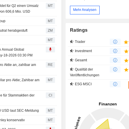
det für Q2 einen Umsatz
MT
Mehr Analysen
von 606,6 Mio. USD
roup
MT
Ratings
igroup auf neutral herabgestuft
ZM
MT
Trader
h Annual Global
Investment
ay-18-2026 03:30 PM
Gesamt
o Aktie an, zahlbar am
RE
Qualität der
Veröffentlichungen
lar pro Aktie; Zahlbar am
MT
ESG MSCI
e für Stammaktien der
CI
200 USD laut SEC-Meldung
MT
ley konservativ
MT