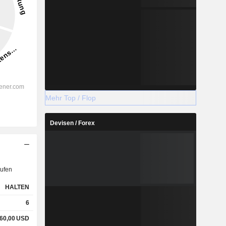
Mehr Top / Flop
Devisen / Forex
ufen
HALTEN
6
60,00
USD