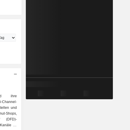
d ihre
ni-Channel-
tellen und
nut-Shops,
“ (DFD)-
 Kanäle zu