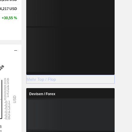
4,217
USD
+30,55 %
Mehr Top / Flop
Devisen / Forex