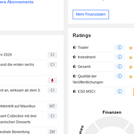
sere Abonnements
Mehr Finanzdaten
Ratings
Trader
ahr 2026
CI
Investment
l und die ersten sechs
CI
Gesamt
Qualität der
Veröffentlichungen
nt an, wirksam ab dem 3.
CI
ESG MSCI
eintritt auf Mauritius
MT
ert Collection mit drei
CI
ikanischen Desserts
t seine neutrale Bewertung
ZM