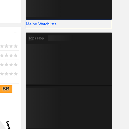
Meine Watchlists
Top / Flop
BB