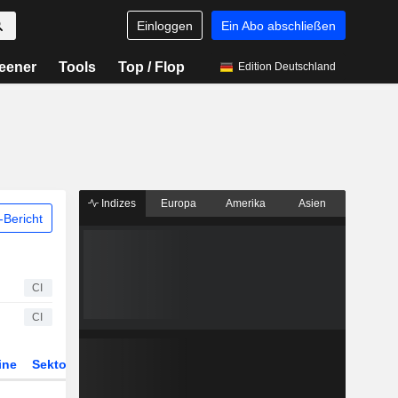
Einloggen
Ein Abo abschließen
eener
Tools
Top / Flop
Edition Deutschland
Indizes
Europa
Amerika
Asien
Bericht
CI
CI
ine
Sektor
Derivate
ETFs