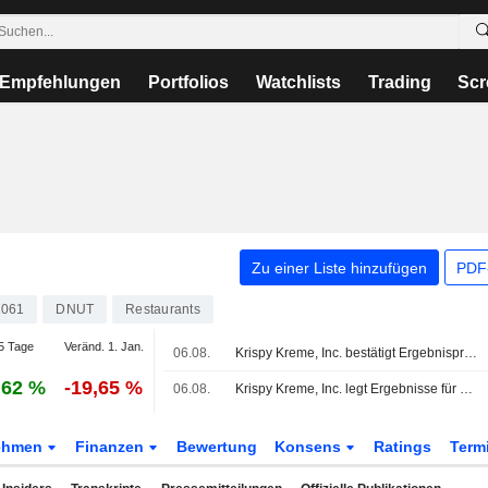
Empfehlungen
Portfolios
Watchlists
Trading
Scr
Zu einer Liste hinzufügen
PDF-
061
DNUT
Restaurants
5 Tage
Veränd. 1. Jan.
06.08.
Krispy Kreme, Inc. bestätigt Ergebnisprognose für das Jahr 2026
,62 %
-19,65 %
06.08.
Krispy Kreme, Inc. legt Ergebnisse für das zweite Quartal und die ersten sechs Monate bis zum 28. Juni 2026 vor
ehmen
Finanzen
Bewertung
Konsens
Ratings
Term