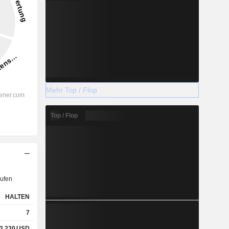
Mehr Top / Flop
Top / Flop
ufen
HALTEN
7
3,230
USD