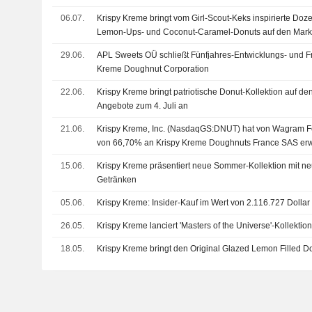
06.07.
Krispy Kreme bringt vom Girl-Scout-Keks inspirierte Doze
Lemon-Ups- und Coconut-Caramel-Donuts auf den Mark
29.06.
APL Sweets OÜ schließt Fünfjahres-Entwicklungs- und Fr
Kreme Doughnut Corporation
22.06.
Krispy Kreme bringt patriotische Donut-Kollektion auf de
Angebote zum 4. Juli an
21.06.
Krispy Kreme, Inc. (NasdaqGS:DNUT) hat von Wagram Fo
von 66,70% an Krispy Kreme Doughnuts France SAS er
15.06.
Krispy Kreme präsentiert neue Sommer-Kollektion mit n
Getränken
05.06.
Krispy Kreme: Insider-Kauf im Wert von 2.116.727 Dolla
26.05.
Krispy Kreme lanciert 'Masters of the Universe'-Kollekti
18.05.
Krispy Kreme bringt den Original Glazed Lemon Filled 