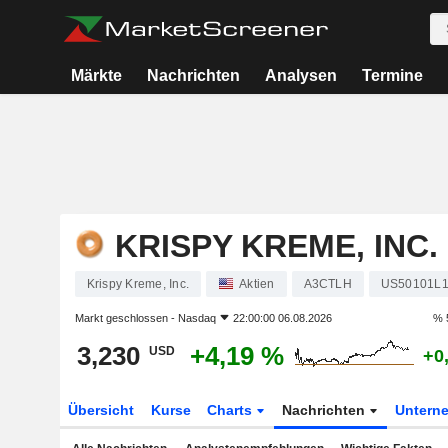
Märkte
Nachrichten
Analysen
Termine
KRISPY KREME, INC.
Krispy Kreme, Inc.
Aktien
A3CTLH
US50101L1
Markt geschlossen -
Nasdaq
22:00:00 06.08.2026
% 
3,230
+4,19 %
USD
+0
Übersicht
Kurse
Charts
Nachrichten
Untern