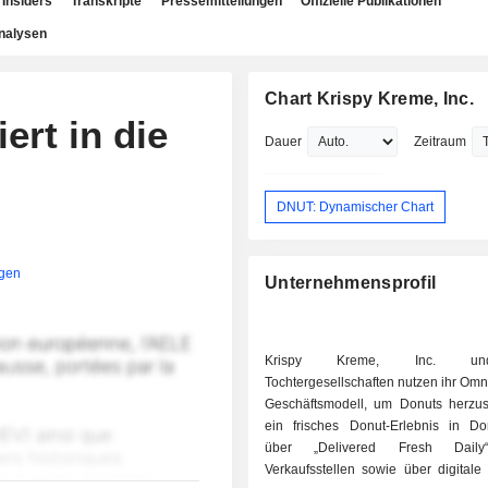
Insiders
Transkripte
Pressemitteilungen
Offizielle Publikationen
nalysen
Chart Krispy Kreme, Inc.
rt in die
Dauer
Zeitraum
DNUT: Dynamischer Chart
igen
Unternehmensprofil
Krispy Kreme, Inc. un
Tochtergesellschaften nutzen ihr Om
Geschäftsmodell, um Donuts herzus
ein frisches Donut-Erlebnis in Do
über „Delivered Fresh Daily
Verkaufsstellen sowie über digitale