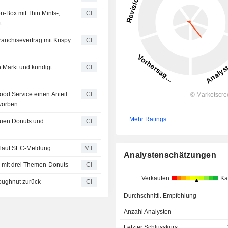
n-Box mit Thin Mints-,
CI
t
anchisevertrag mit Krispy
CI
n Markt und kündigt
CI
od Service einen Anteil
CI
worben.
Mehr Ratings
euen Donuts und
CI
r laut SEC-Meldung
MT
Analystenschätzungen
on mit drei Themen-Donuts
CI
Verkaufen
Ka
Doughnut zurück
CI
Durchschnittl. Empfehlung
Anzahl Analysten
Letzter Schlusskurs