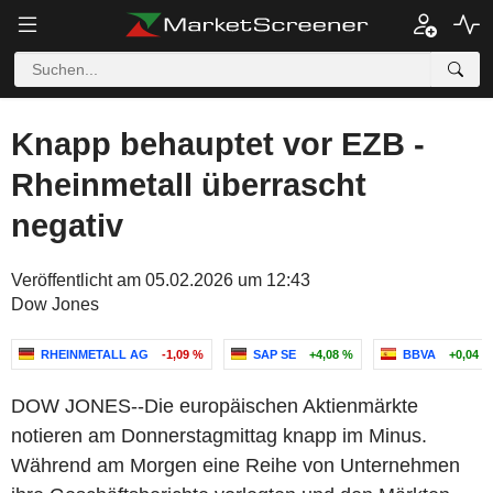
Knapp behauptet vor EZB -
Rheinmetall überrascht
negativ
Veröffentlicht am 05.02.2026 um 12:43
Dow Jones
RHEINMETALL AG
-1,09 %
SAP SE
+4,08 %
BBVA
+0,04 %
DOW JONES--Die europäischen Aktienmärkte
notieren am Donnerstagmittag knapp im Minus.
Während am Morgen eine Reihe von Unternehmen