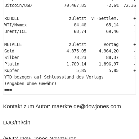
Bitcoin/USD             70.467,85        -2,6%  72.362
ROHOEL                    zuletzt  VT-Settlem.      +/
WTI/Nymex                   64,46        65,14      -1
Brent/ICE                   68,74        69,46      -1
METALLE                   zuletzt       Vortag      +/
Gold                     4.875,05     4.964,20      -1
Silber                      78,23        88,37     -11
Platin                   1.769,14     1.896,97      -6
Kupfer                       5,85         5,85      +0
YTD bezogen auf Schlussstand des Vortags 

(Angaben ohne Gewähr) 

=== 
Kontakt zum Autor: maerkte.de@dowjones.com
DJG/thl/cln
(END) Dow Jones Newswires