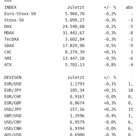
=== 

INDEX                     zuletzt        +/- %    abso
Euro-Stoxx-50            5.960,70        -0,2%      -9
Stoxx-50                 5.099,27        -0,3%     -15
DAX                     24.548,68        -0,2%     -54
MDAX                    31.442,67        -0,3%     -81
TecDAX                   3.602,84        -0,3%     -10
SDAX                    17.829,90        -0,5%     -95
CAC                      8.274,39        +0,1%      12
SMI                     13.447,18        -0,5%     -60
ATX                      5.702,13        -0,8%     -45
DEVISEN                   zuletzt        +/- %       0
EUR/USD                    1,1793        -0,1%     1,1
EUR/JPY                    185,34        +0,1%     185
EUR/CHF                    0,9167        -0,0%     0,9
EUR/GBP                    0,8674        +0,3%     0,8
USD/JPY                    157,16        +0,2%     156
GBP/USD                    1,3596        -0,4%     1,3
USD/CNY                    6,9579        -0,0%     6,9
USD/CNH                    6,9394        -0,0%     6,9
AUS/USD                    0,6980        -0,3%     0,6