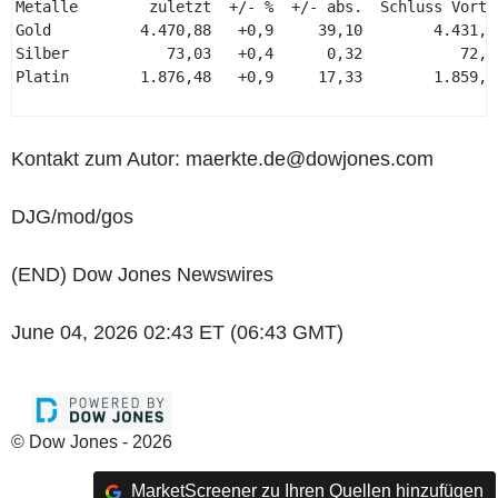
Metalle        zuletzt  +/- %  +/- abs.  Schluss Vortag
Gold          4.470,88   +0,9     39,10        4.431,78
Silber           73,03   +0,4      0,32           72,70
Platin        1.876,48   +0,9     17,33        1.859,15
Kontakt zum Autor: maerkte.de@dowjones.com
DJG/mod/gos
(END) Dow Jones Newswires
June 04, 2026 02:43 ET (06:43 GMT)
© Dow Jones - 2026
MarketScreener zu Ihren Quellen hinzufügen