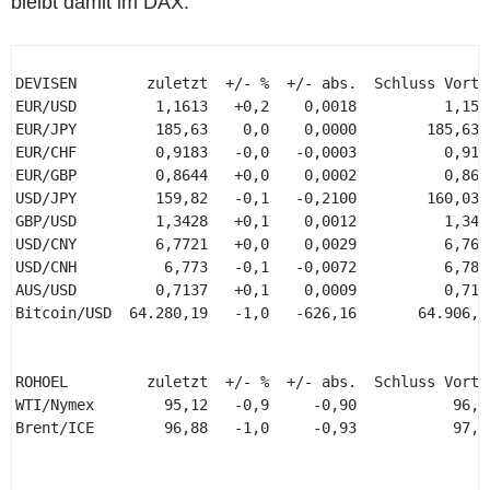
bleibt damit im DAX.
DEVISEN        zuletzt  +/- %  +/- abs.  Schluss Vortag
EUR/USD         1,1613   +0,2    0,0018          1,1595
EUR/JPY         185,63    0,0    0,0000        185,6300
EUR/CHF         0,9183   -0,0   -0,0003          0,9186
EUR/GBP         0,8644   +0,0    0,0002          0,8642
USD/JPY         159,82   -0,1   -0,2100        160,0300
GBP/USD         1,3428   +0,1    0,0012          1,3416
USD/CNY         6,7721   +0,0    0,0029          6,7692
USD/CNH          6,773   -0,1   -0,0072          6,7802
AUS/USD         0,7137   +0,1    0,0009          0,7128
Bitcoin/USD  64.280,19   -1,0   -626,16       64.906,35
ROHOEL         zuletzt  +/- %  +/- abs.  Schluss Vortag
WTI/Nymex        95,12   -0,9     -0,90           96,02
Brent/ICE        96,88   -1,0     -0,93           97,81