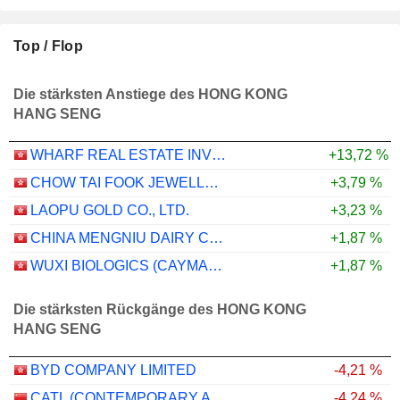
Top / Flop
Die stärksten Anstiege des HONG KONG
HANG SENG
WHARF REAL ESTATE INVESTMENT COMPANY LIMITED
+13,72 %
CHOW TAI FOOK JEWELLERY GROUP LIMITED
+3,79 %
LAOPU GOLD CO., LTD.
+3,23 %
CHINA MENGNIU DAIRY COMPANY LIMITED
+1,87 %
WUXI BIOLOGICS (CAYMAN) INC.
+1,87 %
Die stärksten Rückgänge des HONG KONG
HANG SENG
BYD COMPANY LIMITED
-4,21 %
CATL (CONTEMPORARY AMPEREX TECHNOLOGY)
-4,24 %