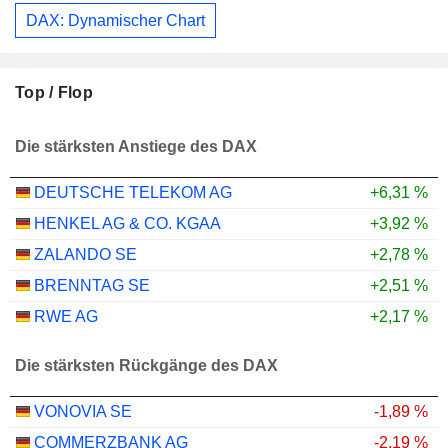
DAX: Dynamischer Chart
Top / Flop
Die stärksten Anstiege des DAX
DEUTSCHE TELEKOM AG
+6,31 %
HENKEL AG & CO. KGAA
+3,92 %
ZALANDO SE
+2,78 %
BRENNTAG SE
+2,51 %
RWE AG
+2,17 %
Die stärksten Rückgänge des DAX
VONOVIA SE
-1,89 %
COMMERZBANK AG
-2,19 %