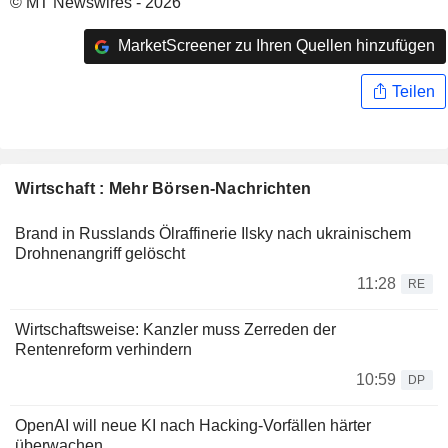
© MT Newswires - 2026
MarketScreener zu Ihren Quellen hinzufügen
Teilen
Wirtschaft : Mehr Börsen-Nachrichten
Brand in Russlands Ölraffinerie Ilsky nach ukrainischem
Drohnenangriff gelöscht
11:28
RE
Wirtschaftsweise: Kanzler muss Zerreden der
Rentenreform verhindern
10:59
DP
OpenAI will neue KI nach Hacking-Vorfällen härter
überwachen