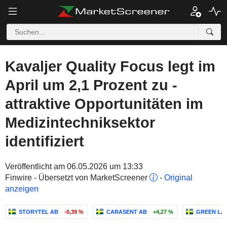
Kavaljer Quality Focus legt im
April um 2,1 Prozent zu -
attraktive Opportunitäten im
Medizintechniksektor
identifiziert
Veröffentlicht am 06.05.2026 um 13:33
Finwire - Übersetzt von MarketScreener
-
Original
anzeigen
STORYTEL AB
-0,39 %
CARASENT AB
+4,27 %
GREEN LA