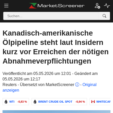
Kanadisch-amerikanische
Ölpipeline steht laut Insidern
kurz vor Erreichen der nötigen
Abnahmeverpflichtungen
Veröffentlicht am 05.05.2026 um 12:01 - Geändert am
05.05.2026 um 12:17
Reuters - Übersetzt von MarketScreener
-
Original
anzeigen
WTI
-0,83 %
BRENT CRUDE OIL SPOT
-0,94 %
WHITECAP 