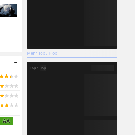
Mehr Top / Flop
Top / Flop
AA