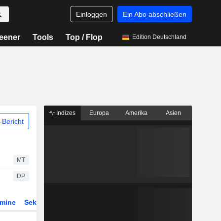
Einloggen
Ein Abo abschließen
eener
Tools
Top / Flop
Edition Deutschland
Indizes
Europa
Amerika
Asien
Bericht
MT
DP
rmine
Sektor
Derivate
ETFs