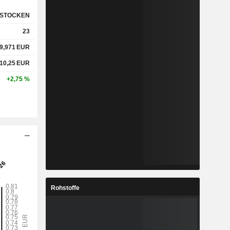
STOCKEN
23
9,971
EUR
10,25
EUR
+2,75 %
Rohstoffe