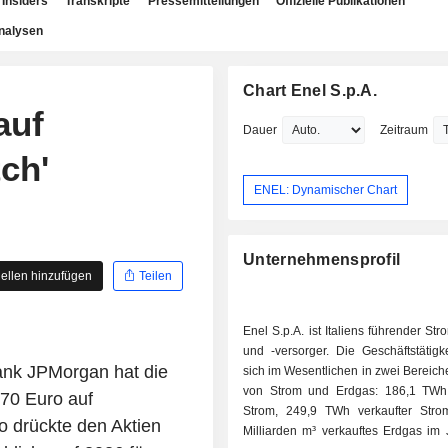
Insiders
Transkripte
Pressemitteilungen
Offizielle Publikationen
nalysen
Chart Enel S.p.A.
auf
Dauer
Zeitraum
ch'
ENEL: Dynamischer Chart
Unternehmensprofil
ellen hinzufügen
Teilen
Enel S.p.A. ist Italiens führender St
und -versorger. Die Geschäftstätigke
nk JPMorgan hat die
sich im Wesentlichen in zwei Bereiche: - Verk
von Strom und Erdgas: 186,1 TWh
,70 Euro auf
Strom, 249,9 TWh verkaufter Str
o drückte den Aktien
Milliarden m³ verkauftes Erdgas im 