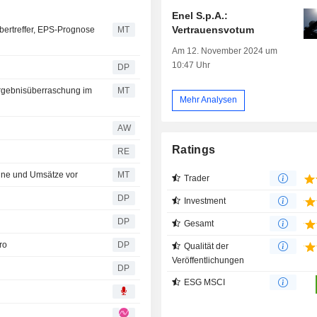
Enel S.p.A.:
Vertrauensvotum
Übertreffer, EPS-Prognose
MT
Am 12. November 2024 um
10:47 Uhr
DP
Ergebnisüberraschung im
MT
Mehr Analysen
AW
Ratings
RE
nne und Umsätze vor
MT
Trader
DP
Investment
DP
Gesamt
ro
DP
Qualität der
Veröffentlichungen
DP
ESG MSCI
1