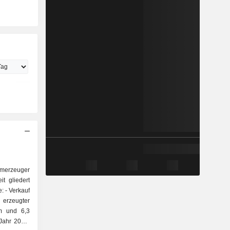
romerzeuger
it gliedert
auf
 erzeugter
om und 6,3
Jahr 2025.