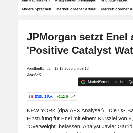
Alle Nachrichten
Analystenempfehlungen
Wichtige Fakten
Andere Sprachen
MarketScreener Artikel
MarketScreener A
JPMorgan setzt Enel 
'Positive Catalyst Wat
Veröffentlicht am 12.12.2025 um 08:12
dpa-AFX
MarketScreener zu Ihren Qu
ENEL S.P.A.
+0,12 %
NEW YORK (dpa-AFX Analyser) - Die US-Ba
Einstufung für Enel mit einem Kursziel von 9
"Overweight" belassen. Analyst Javier Garrid