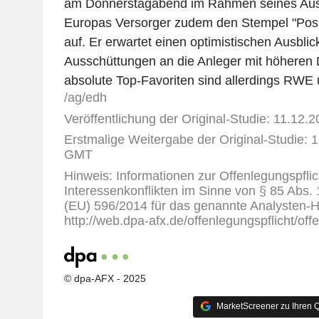
am Donnerstagabend im Rahmen seines Ausb
Europas Versorger zudem den Stempel "Posit
auf. Er erwartet einen optimistischen Ausblick
Ausschüttungen an die Anleger mit höheren 
absolute Top-Favoriten sind allerdings RWE
/ag/edh
Veröffentlichung der Original-Studie: 11.12.
Erstmalige Weitergabe der Original-Studie: 1
GMT
Hinweis: Informationen zur Offenlegungspflic
Interessenkonflikten im Sinne von § 85 Abs.
(EU) 596/2014 für das genannte Analysten-H
http://web.dpa-afx.de/offenlegungspflicht/off
© dpa-AFX - 2025
MarketScreener zu Ihren Q