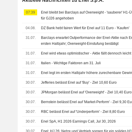
Aktuelle Nachrichten zu Enel S.p.A.
07:39
Enel bleibt bei Barclays auf Overweight - 'sauberer' H1-
für GJ26 angehoben
04.08.
DZ Bank hebt fairen Wert für Enel auf 11 Euro - 'Kaufen'
31.07.
Barclays erwartet Outperformance der Enel-Aktie nach 
ersten Halbjahr; Overweight-Einstufung bestätigt
31.07.
Enel wird etwas optimistischer - Aktie fällt dennoch leicht
31.07.
Italien - Wichtige Faktoren am 31. Juli
31.07.
Enel legt im ersten Halbjahr höhere zurechenbare Gewi
30.07.
Jefferies belässt Enel auf 'Buy' - Ziel 10,60 Euro
30.07.
JPMorgan belässt Enel auf 'Overweight' - Ziel 10,40 Euro
30.07.
Bernstein belässt Enel auf 'Market-Perform' - Ziel 9,30 Eu
30.07.
RBC belässt Enel auf 'Underperform' - Ziel 8,80 Euro
30.07.
Enel SpA, H1 2026 Earnings Call, Jul 30, 2026
30.07.
Enel: HJ 26: Netze und Vertrieb sorgen für ein solides H