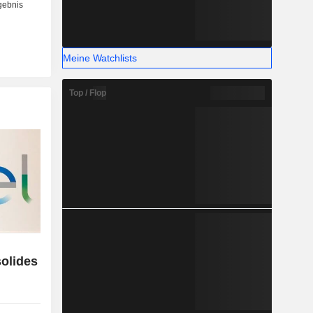
Meine Watchlists
Top / Flop
solides