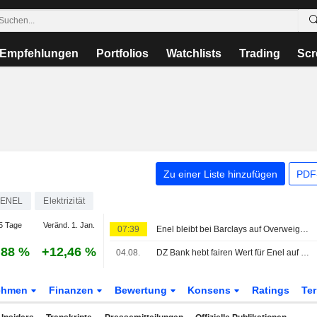
Empfehlungen
Portfolios
Watchlists
Trading
Scr
Zu einer Liste hinzufügen
PDF-
ENEL
Elektrizität
5 Tage
Veränd. 1. Jan.
07:39
Enel bleibt bei Barclays auf Overweight - 'sauberer' H1-Übertreffer, EPS-Prognose für GJ26 angehoben
,88 %
+12,46 %
04.08.
DZ Bank hebt fairen Wert für Enel auf 11 Euro - 'Kaufen'
ehmen
Finanzen
Bewertung
Konsens
Ratings
Te