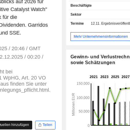
licks auf 2026 für
Der Konzern betreibt zudem eine Tä
Beschäftigte
Bereich Engineering und 
ive Catalyst Watch"
Stromerzeugungsanlagen und -ein
Sektor
 für die
Stromübertragung und -verteilung:
Termine
12.11.
Ergebnisveröffentlichun
Dividenden. Garridos
übertragener Strom im Jahr 2025.
verfügte Enel S.p.A. ü
 und SSE.
Stromübertragungsnetz von 1.881.651 
Mehr Unternehmensinformationen
Nettoumsatz verteilt sich geografisch
Italien (39 %), Vereinigtes Königre
2025 / 20:46 / GMT
Europa (33 %), Amerika (22,6 %) un
2.12.2025 / 00:20 /
Gewinn- und Verlustrech
(0,4 %).
sowie Schätzungen
ht bei
 1 WpHG, Art. 20 VO
aus finden Sie unter
enlegungs_pflicht.html.
uellen hinzufügen
Teilen