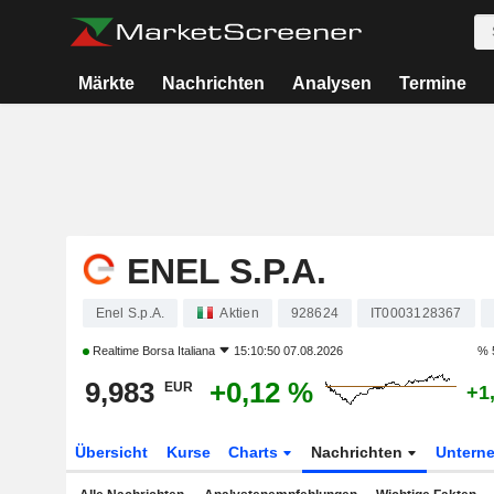
Märkte
Nachrichten
Analysen
Termine
ENEL S.P.A.
Enel S.p.A.
Aktien
928624
IT0003128367
Realtime
Borsa Italiana
15:10:50 07.08.2026
% 
9,983
+0,12 %
EUR
+1
Übersicht
Kurse
Charts
Nachrichten
Untern