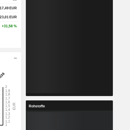
17,49
EUR
23,01
EUR
+31,58 %
Rohstoffe