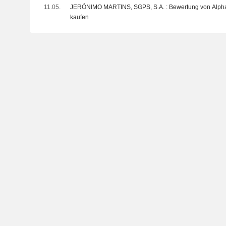
LDA übernommen.
11.05.
JERÓNIMO MARTINS, SGPS, S.A. : Bewertung von AlphaValue/Baader Europe
kaufen