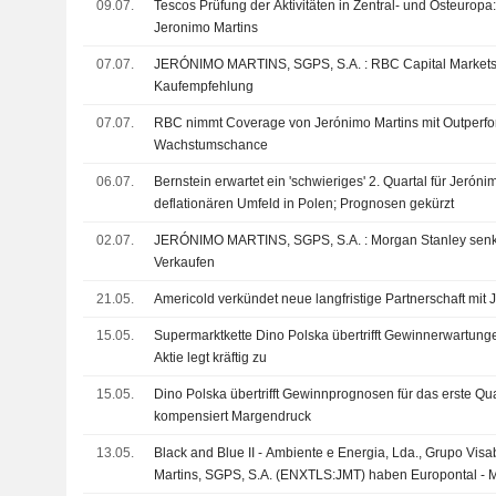
09.07.
Tescos Prüfung der Aktivitäten in Zentral- und Osteuropa: 
Jeronimo Martins
07.07.
JERÓNIMO MARTINS, SGPS, S.A. : RBC Capital Markets bekräftigt seine
Kaufempfehlung
07.07.
RBC nimmt Coverage von Jerónimo Martins mit Outperform
Wachstumschance
06.07.
Bernstein erwartet ein 'schwieriges' 2. Quartal für Jerón
deflationären Umfeld in Polen; Prognosen gekürzt
02.07.
JERÓNIMO MARTINS, SGPS, S.A. : Morgan Stanley senkt seine Bewertung auf
Verkaufen
21.05.
Americold verkündet neue langfristige Partnerschaft mit 
15.05.
Supermarktkette Dino Polska übertrifft Gewinnerwartungen
Aktie legt kräftig zu
15.05.
Dino Polska übertrifft Gewinnprognosen für das erste Qu
kompensiert Margendruck
13.05.
Black and Blue II - Ambiente e Energia, Lda., Grupo Vis
Martins, SGPS, S.A. (ENXTLS:JMT) haben Europontal - M