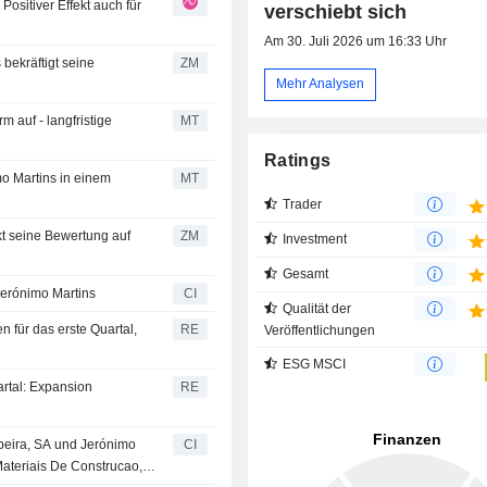
Positiver Effekt auch für
Kolumbien betreibt Bodega Del Can
verschiebt sich
ein Mini-Cash-&-Carry-Format, einen 
Am 30. Juli 2026 um 16:33 Uhr
für den traditionellen Markt (
ZM
maßgeschneiderte Lösungen mit E
Mehr Analysen
Handelsmarken anbietet. Über seine
Tochtergesellschaften in Portugal u
 auf - langfristige
MT
konzentriert sich Jerónimo Mart
Ratings
Alimentar auf vier Bereiche der 
imo Martins in einem
MT
Lebensmittelproduktion: Milchwi
Viehzucht, Aquakultur sowie Obst u
Trader
Das Unternehmen hält zudem eine 
ZM
Investment
finanzielle Beteiligung an Andfjord
Norwegen und erwarb im Jahr 
Gesamt
Beteiligung an Norcod, wodurc
Jerónimo Martins
CI
Qualität der
Präsenz in der Kabeljauproduktion
 für das erste Quartal,
RE
Veröffentlichungen
Die Gruppe betreibt in Portugal
Jeronymo-Cafés und -Kioske s
ESG MSCI
Schokoladen- und Süßwaren-Kett
artal: Expansion
RE
wobei sie Ende 2025 beschlossen
Betrieb der letzteren einzustellen.
abeira, SA und Jerónimo
CI
ateriais De Construcao,