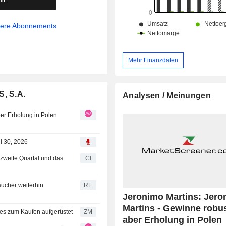
Ebenfalls in Polen konzentriert sic
den Fachhandel mit Gesundhe
sere Abonnements
Schönheitsprodukten und setzt seine
fort; zur Unterstützung seiner inte
Online-Aktivitäten betreibt Hebe 
stationäre Geschäfte in der Slowakei 
Mehr Finanzdaten
Tschechien. In Portugal nimmt die Gruppe
zudem eine führende Posi
Lebensmittelvertrieb ein. Sie betreibt
S, S.A.
Analysen / Meinungen
Pingo Doce und Recheio, die
Marktführer sind, und zwar im Super
ber Erholung in Polen
im Cash-&-Carry-Format. Pingo Doc
Supermarktkette, die in den mei
Filialen über einen Gastronomiebere
l 30, 2026
und damit das größte Restaurantne
 zweite Quartal und das
CI
Landes bildet. Recheio betreibt ein
Cash-&-Carry-Märkten und baut unter
Amanhecer ein Netzwerk tradi
aucher weiterhin
RE
Einzelhandelspartner weiter aus. In Kolumbien
Jeronimo Martins: Jero
betreibt Ara eine Ket
Martins - Gewinne robus
Nahversorgungsgeschäften, die über
on PKO BP Securities zum Kaufen aufgerüstet
ZM
aber Erholung in Polen
Wohngebieten angesiedelt sind. Eb