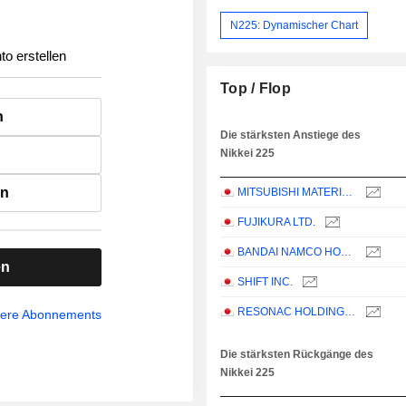
N225: Dynamischer Chart
to erstellen
Top / Flop
n
Die stärksten Anstiege des
Nikkei 225
en
MITSUBISHI MATERIALS CORPORATION
FUJIKURA LTD.
BANDAI NAMCO HOLDINGS INC.
en
SHIFT INC.
RESONAC HOLDINGS CORPORATION
sere Abonnements
Die stärksten Rückgänge des
Nikkei 225