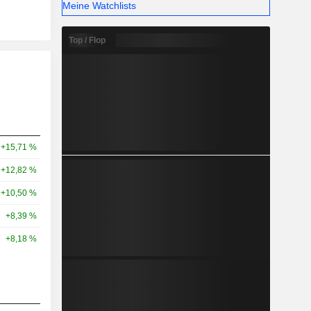
Meine Watchlists
Top / Flop
+15,71 %
+12,82 %
+10,50 %
+8,39 %
+8,18 %