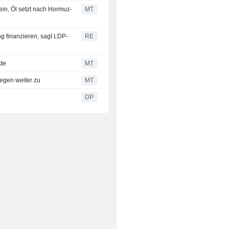
ein, Öl setzt nach Hormuz-
MT
 finanzieren, sagt LDP-
RE
kte
MT
legen weiter zu
MT
DP