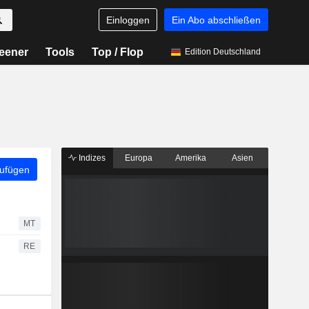
Einloggen
Ein Abo abschließen
eener
Tools
Top / Flop
Edition Deutschland
Indizes
Europa
Amerika
Asien
zufügen
MT
RE