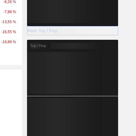
-6,26 %
-7,88 %
-13,55 %
Mehr Top / Flop
-16,55 %
-16,89 %
Top / Flop