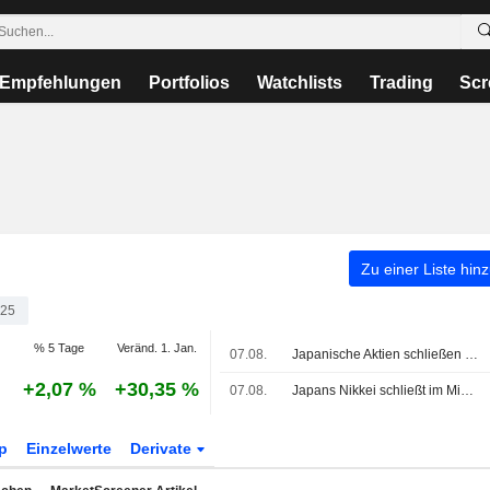
Empfehlungen
Portfolios
Watchlists
Trading
Scr
Zu einer Liste hin
25
% 5 Tage
Veränd. 1. Jan.
07.08.
Japanische Aktien schließen knapp im Minus vor US-Arbeitsmarktdaten, Öl legt zu
+2,07 %
+30,35 %
07.08.
Japans Nikkei schließt im Minus, KI-nahe Aktien geben nach
p
Einzelwerte
Derivate