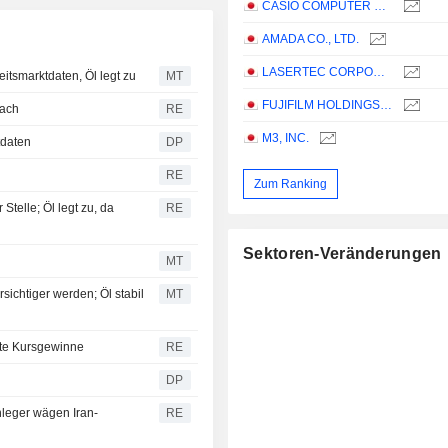
CASIO COMPUTER CO.,LTD.
AMADA CO., LTD.
LASERTEC CORPORATION
itsmarktdaten, Öl legt zu
MT
FUJIFILM HOLDINGS CORPORATION
nach
RE
M3, INC.
tdaten
DP
RE
Zum Ranking
Stelle; Öl legt zu, da
RE
Sektoren-Veränderungen
MT
sichtiger werden; Öl stabil
MT
ite Kursgewinne
RE
DP
leger wägen Iran-
RE