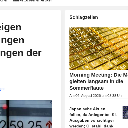
achen
MarketScreener Artikel
Schlagzeilen
eigen
ungen
ungen der
Morning Meeting: Die M
gleiten langsam in die
Sommerflaute
igen
Am 06. August 2026 um 08:38 Uhr
Japanische Aktien
fallen, da Anleger bei KI-
Ausgaben vorsichtiger
werden; Öl stabil dank