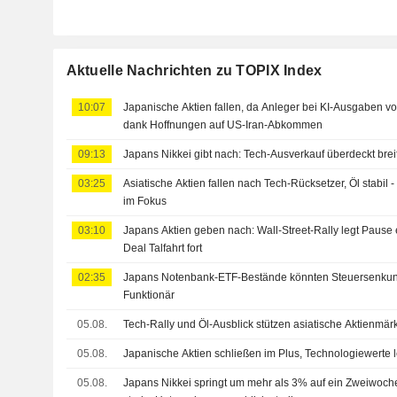
Aktuelle Nachrichten zu TOPIX Index
10:07
Japanische Aktien fallen, da Anleger bei KI-Ausgaben vor
dank Hoffnungen auf US-Iran-Abkommen
09:13
Japans Nikkei gibt nach: Tech-Ausverkauf überdeckt bre
03:25
Asiatische Aktien fallen nach Tech-Rücksetzer, Öl stabil 
im Fokus
03:10
Japans Aktien geben nach: Wall-Street-Rally legt Pause 
Deal Talfahrt fort
02:35
Japans Notenbank-ETF-Bestände könnten Steuersenkung
Funktionär
05.08.
Tech-Rally und Öl-Ausblick stützen asiatische Aktienmär
05.08.
Japanische Aktien schließen im Plus, Technologiewerte 
05.08.
Japans Nikkei springt um mehr als 3% auf ein Zweiwoche