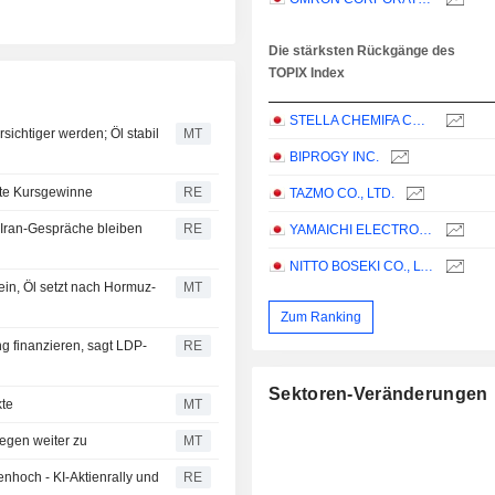
Die stärksten Rückgänge des
TOPIX Index
STELLA CHEMIFA CORPORATION
sichtiger werden; Öl stabil
MT
BIPROGY INC.
ite Kursgewinne
RE
TAZMO CO., LTD.
- Iran-Gespräche bleiben
RE
YAMAICHI ELECTRONICS CO.,LTD.
NITTO BOSEKI CO., LTD.
ein, Öl setzt nach Hormuz-
MT
Zum Ranking
 finanzieren, sagt LDP-
RE
Sektoren-Veränderungen
kte
MT
legen weiter zu
MT
nhoch - KI-Aktienrally und
RE