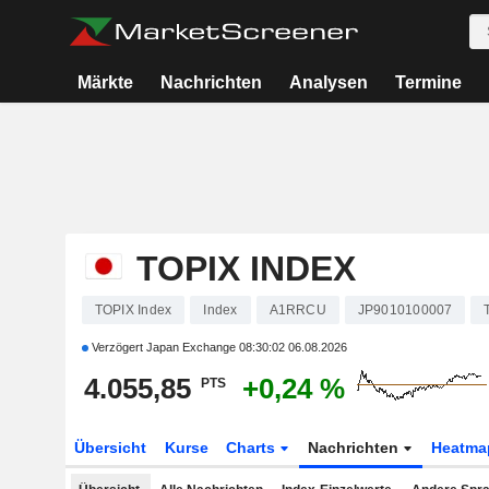
Märkte
Nachrichten
Analysen
Termine
TOPIX INDEX
TOPIX Index
Index
A1RRCU
JP9010100007
Verzögert Japan Exchange
08:30:02 06.08.2026
4.055,85
+0,24 %
PTS
Übersicht
Kurse
Charts
Nachrichten
Heatma