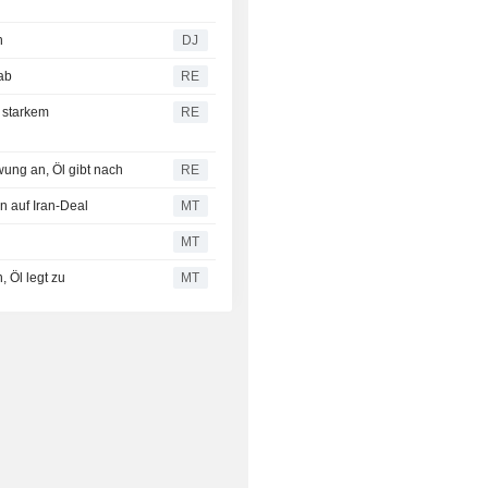
n
DJ
 ab
RE
 starkem
RE
ung an, Öl gibt nach
RE
n auf Iran-Deal
MT
MT
, Öl legt zu
MT