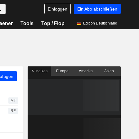
Einloggen
Ein Abo abschließen
eener
Tools
Top / Flop
Edition Deutschland
Indizes
Europa
Amerika
Asien
zufügen
MT
RE