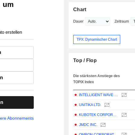
, um
Chart
Dauer
Zeitraum
to erstellen
TPX: Dynamischer Chart
n
Top / Flop
Die stärksten Anstiege des
en
TOPIX Index
INTELLIGENT WAVE INC.
en
UNITIKA LTD.
KUBOTEK CORPORATION
sere Abonnements
JMDC INC.
OMRON CORPORATION