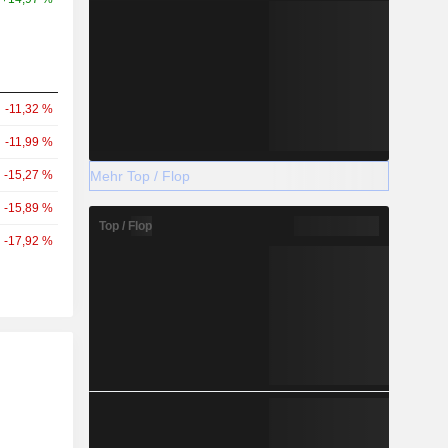
-11,32 %
-11,99 %
Mehr Top / Flop
-15,27 %
-15,89 %
Top / Flop
-17,92 %