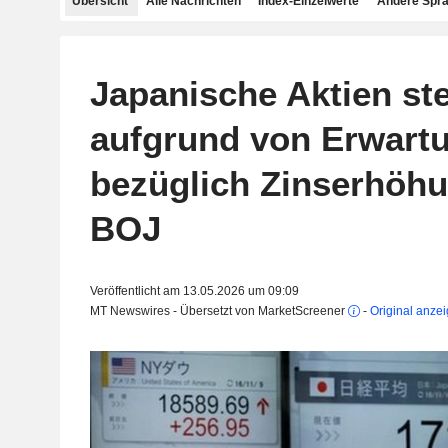
Übersicht
Alle Nachrichten
Index-Einzelwerte
Andere Spr
Japanische Aktien st
aufgrund von Erwart
bezüglich Zinserhöh
BOJ
Veröffentlicht am 13.05.2026 um 09:09
MT Newswires - Übersetzt von MarketScreener
-
Original anze