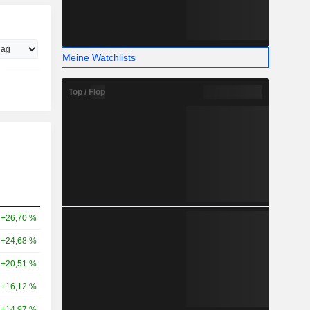
Meine Watchlists
Top / Flop
+26,70 %
+24,68 %
+20,51 %
+16,12 %
+14,97 %