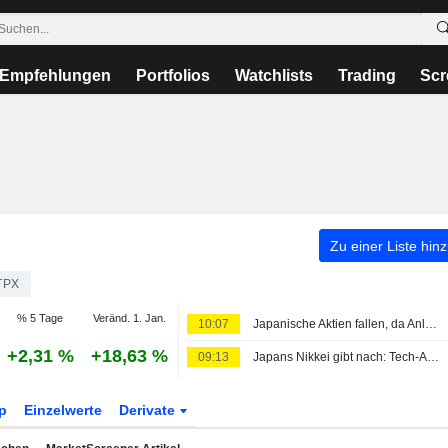
Empfehlungen
Portfolios
Watchlists
Trading
Scr
Zu einer Liste hin
TPX
% 5 Tage
Veränd. 1. Jan.
10:07
Japanische Aktien fallen, da Anleger bei KI-Ausgaben vorsichtiger werden; Öl stabil dank Hoffnungen auf US-Iran-Abkommen
+2,31 %
+18,63 %
09:13
Japans Nikkei gibt nach: Tech-Ausverkauf überdeckt breite Kursgewinne
p
Einzelwerte
Derivate