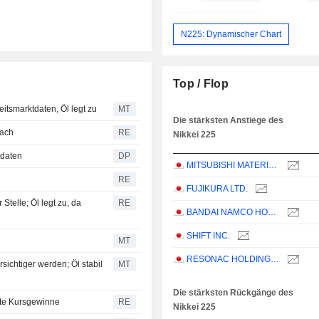
N225: Dynamischer Chart
Top / Flop
itsmarktdaten, Öl legt zu
MT
Die stärksten Anstiege des
nach
RE
Nikkei 225
tdaten
DP
MITSUBISHI MATERIALS CORPORATION
RE
FUJIKURA LTD.
Stelle; Öl legt zu, da
RE
BANDAI NAMCO HOLDINGS INC.
SHIFT INC.
MT
RESONAC HOLDINGS CORPORATION
sichtiger werden; Öl stabil
MT
Die stärksten Rückgänge des
ite Kursgewinne
RE
Nikkei 225