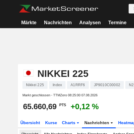
Märkte
Nachrichten
Analysen
Termine
NIKKEI 225
Nikkei 225
Index
A1RRF6
JP9010C00002
N2
Markt geschlossen - TTMZero
08:25:00 07.08.2026
65.660,69
+0,12 %
PTS
Übersicht
Kurse
Charts
Nachrichten
Heatma