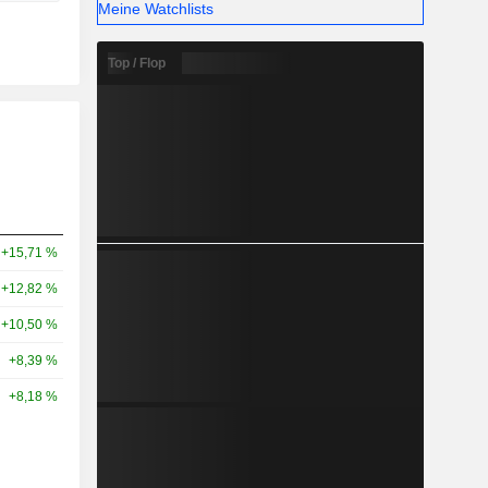
Meine Watchlists
Top / Flop
+15,71 %
+12,82 %
+10,50 %
+8,39 %
+8,18 %