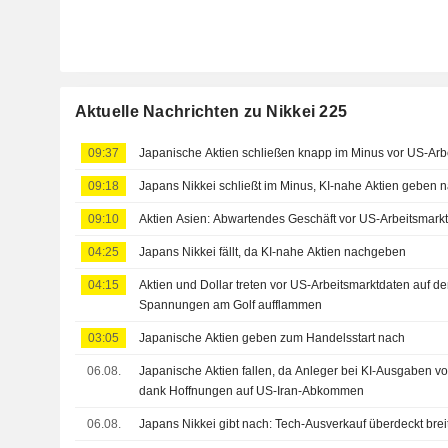
Aktuelle Nachrichten zu Nikkei 225
09:37
Japanische Aktien schließen knapp im Minus vor US-Arbe
09:18
Japans Nikkei schließt im Minus, KI-nahe Aktien geben 
09:10
Aktien Asien: Abwartendes Geschäft vor US-Arbeitsmark
04:25
Japans Nikkei fällt, da KI-nahe Aktien nachgeben
04:15
Aktien und Dollar treten vor US-Arbeitsmarktdaten auf der 
Spannungen am Golf aufflammen
03:05
Japanische Aktien geben zum Handelsstart nach
06.08.
Japanische Aktien fallen, da Anleger bei KI-Ausgaben vor
dank Hoffnungen auf US-Iran-Abkommen
06.08.
Japans Nikkei gibt nach: Tech-Ausverkauf überdeckt bre