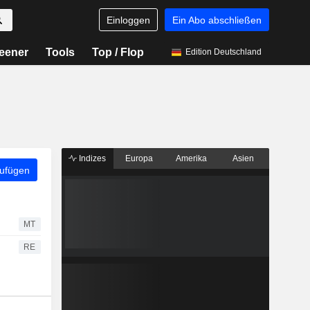
Einloggen
Ein Abo abschließen
eener
Tools
Top / Flop
Edition Deutschland
Indizes
Europa
Amerika
Asien
zufügen
MT
RE