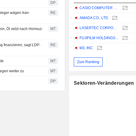
DP
CASIO COMPUTER CO.,LTD.
leger wägen Iran-
RE
AMADA CO., LTD.
LASERTEC CORPORATION
ein, Öl setzt nach Hormuz-
MT
FUJIFILM HOLDINGS CORPORATION
 finanzieren, sagt LDP-
RE
M3, INC.
kte
MT
Zum Ranking
legen weiter zu
MT
DP
Sektoren-Veränderungen