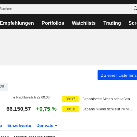
Empfehlungen
Portfolios
Watchlists
Trading
Scr
Zu einer Liste hin
25
Nachbörslich
22:00:36
09:37
Japanische Aktien schließen knapp im Minus vor US-Arbeitsmarktdaten, Öl legt zu
66.150,57
+0,75 %
09:18
Japans Nikkei schließt im Minus, KI-nahe Aktien geben nach
p
Einzelwerte
Derivate