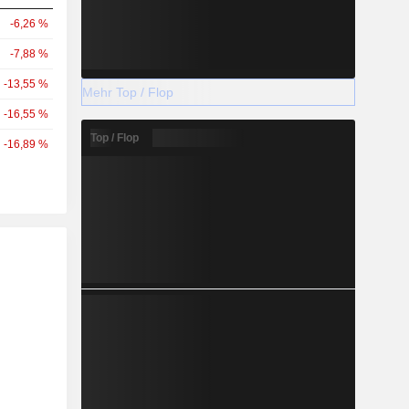
-6,26 %
-7,88 %
-13,55 %
Mehr Top / Flop
-16,55 %
Top / Flop
-16,89 %