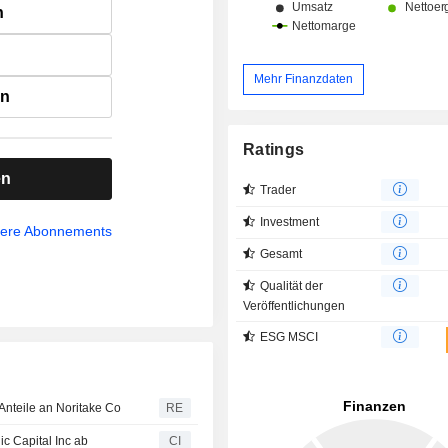
n
Mehr Finanzdaten
en
Ratings
en
Trader
Investment
sere Abonnements
Gesamt
Qualität der
Veröffentlichungen
ESG MSCI
r Anteile an Noritake Co
RE
ic Capital Inc ab
CI