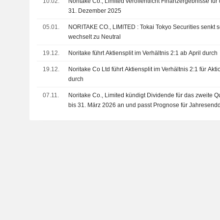
10.02.
Noritake Co., Limited veröffentlicht Finanzergebnisse fü
31. Dezember 2025
05.01.
NORITAKE CO., LIMITED : Tokai Tokyo Securities senkt seine Meinung und
wechselt zu Neutral
19.12.
Noritake führt Aktiensplit im Verhältnis 2:1 ab April durch
19.12.
Noritake Co Ltd führt Aktiensplit im Verhältnis 2:1 für A
durch
07.11.
Noritake Co., Limited kündigt Dividende für das zweite Q
bis 31. März 2026 an und passt Prognose für Jahresend