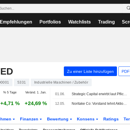
Empfehlungen
Portfolios
Watchlists
Trading
Scr
TED
Zu einer Liste hinzufügen
PDF-
00001
5331
Industrielle Maschinen / Zubehör
% 5 Tage
Veränd. 1. Jan.
01.06.
Strategic Capital erwirbt laut Pflichtmitteilung 8,14 % der Anteile an Noritake Co
+4,71 %
+24,69 %
12.05.
Noritake Co: Vorstand lehnt Aktionärsanträge von Strategic Capital Inc ab
ehmen
Finanzen
Bewertung
Konsens
Ratings
Te