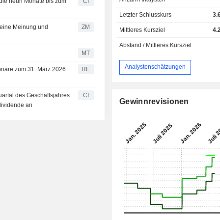
r die neun Monate bis zum
CI
Letzter Schlusskurs
3.
ZM
Mittleres Kursziel
4.
Abstand / Mittleres Kursziel
MT
Analystenschätzungen
ktionäre zum 31. März 2026
RE
uartal des Geschäftsjahres
CI
Gewinnrevisionen
dividende an