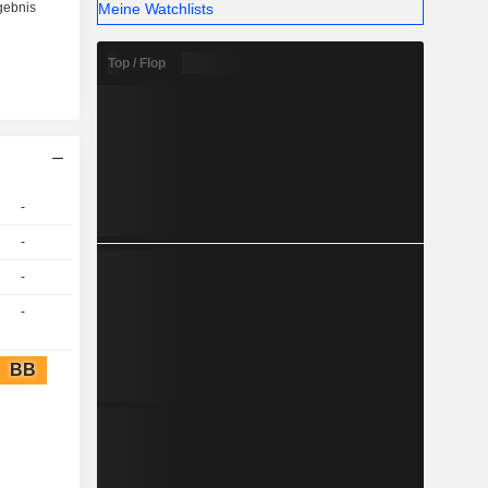
Meine Watchlists
Top / Flop
-
-
-
-
BB