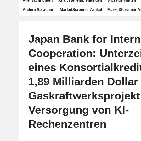
Alle Nachrichten
Analystenempfehlungen
Wichtige Fakten
Andere Sprachen
MarketScreener Artikel
MarketScreener A
Japan Bank for Intern
Cooperation: Unterz
eines Konsortialkredi
1,89 Milliarden Dollar
Gaskraftwerksprojekt
Versorgung von KI-
Rechenzentren