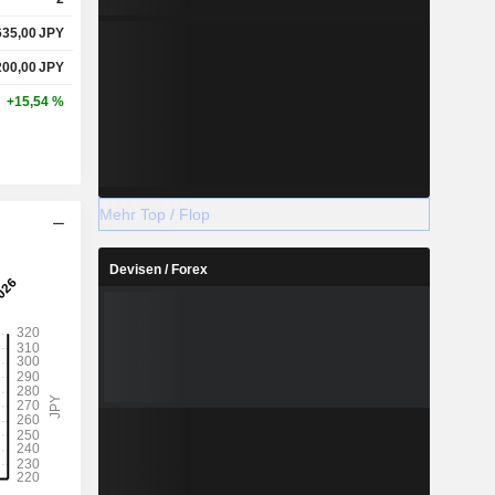
635,00
JPY
200,00
JPY
+15,54 %
Mehr Top / Flop
Devisen / Forex