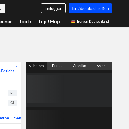
Einloggen
Ein Abo abschließen
eener
Tools
Top / Flop
Edition Deutschland
Indizes
Europa
Amerika
Asien
Bericht
RE
CI
rmine
Sektor
Derivate
ETFs