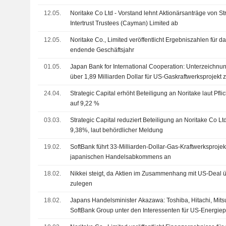
12.05.
Noritake Co Ltd - Vorstand lehnt Aktionärsanträge von St
Intertrust Trustees (Cayman) Limited ab
12.05.
Noritake Co., Limited veröffentlicht Ergebniszahlen für 
endende Geschäftsjahr
01.05.
Japan Bank for International Cooperation: Unterzeichnun
über 1,89 Milliarden Dollar für US-Gaskraftwerksprojekt 
Rechenzentren
24.04.
Strategic Capital erhöht Beteiligung an Noritake laut Pfli
auf 9,22 %
03.03.
Strategic Capital reduziert Beteiligung an Noritake Co L
9,38%, laut behördlicher Meldung
19.02.
SoftBank führt 33-Milliarden-Dollar-Gas-Kraftwerksproj
japanischen Handelsabkommens an
18.02.
Nikkei steigt, da Aktien im Zusammenhang mit US-Deal ü
zulegen
18.02.
Japans Handelsminister Akazawa: Toshiba, Hitachi, Mitsu
SoftBank Group unter den Interessenten für US-Energiep