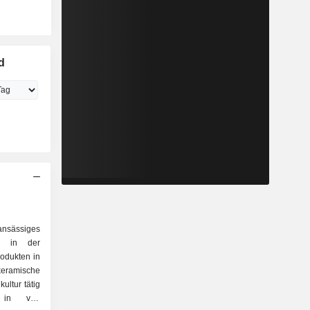
d
ansässiges
ch in der
odukten in
keramische
ultur tätig
 in vier