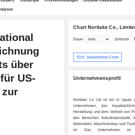
Insiders
Transkripte
Pressemitteilungen
Offizielle Publikationen
nalysen
Chart Noritake Co., Limite
ational
Dauer
Zeitraum
eichnung
5331: Dynamischer Chart
ts über
 für US-
Unternehmensprofil
 zur
Noritake Co Ltd ist ein in Japan 
Unternehmen, das hauptsächli
Herstellung und dem Vertrieb von Pr
den Bereichen Industrieprodukte, 
Materialien, Maschinenbau und Tischk
ist. Das Unternehmen ist