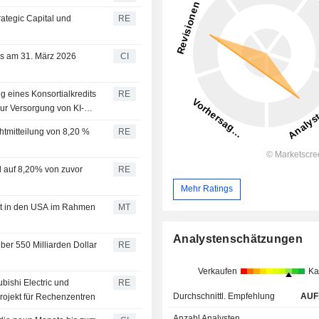
rategic Capital und
RE
das am 31. März 2026
CI
g eines Konsortialkredits
RE
zur Versorgung von KI-
chtmitteilung von 8,20 %
RE
td auf 8,20% von zuvor
RE
Mehr Ratings
ekt in den USA im Rahmen
MT
Analystenschätzungen
ber 550 Milliarden Dollar
RE
Verkaufen
Ka
bishi Electric und
RE
Durchschnittl. Empfehlung
AUF
rojekt für Rechenzentren
Anzahl Analysten