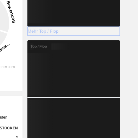
Mehr Top / Flop
Top / Flop
ufen
STOCKEN
2