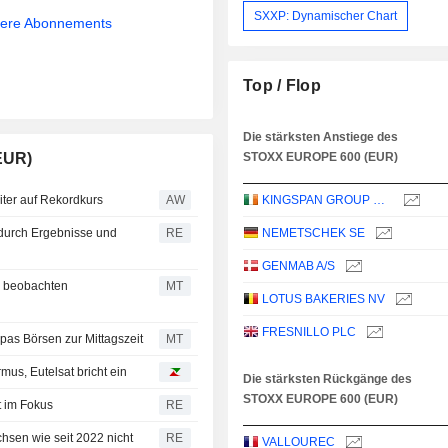
SXXP: Dynamischer Chart
sere Abonnements
Top / Flop
Die stärksten Anstiege des
EUR)
STOXX EUROPE 600 (EUR)
ter auf Rekordkurs
AW
KINGSPAN GROUP PLC
urch Ergebnisse und
RE
NEMETSCHEK SE
GENMAB A/S
er beobachten
MT
LOTUS BAKERIES NV
FRESNILLO PLC
as Börsen zur Mittagszeit
MT
us, Eutelsat bricht ein
Die stärksten Rückgänge des
STOXX EUROPE 600 (EUR)
t im Fokus
RE
sen wie seit 2022 nicht
RE
VALLOUREC