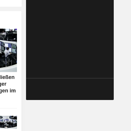
ließen
ger
gen im