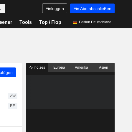
Einloggen
Ein Abo abschließen
eener
Tools
Top / Flop
Edition Deutschland
Indizes
Europa
Amerika
Asien
zufügen
AW
RE