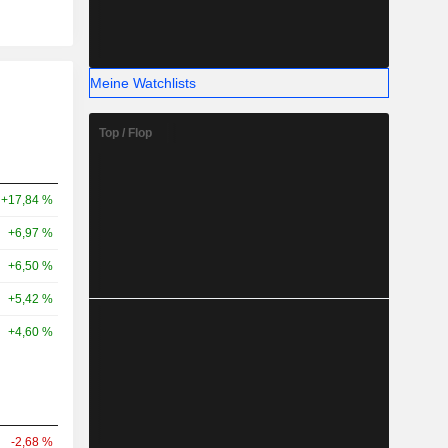
Meine Watchlists
Top / Flop
+17,84 %
+6,97 %
+6,50 %
+5,42 %
+4,60 %
-2,68 %