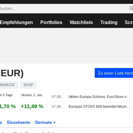
Empfehlungen
Portfolios
Watchlists
Trading
Scr
(EUR)
Zu einer Liste hin
9658202
SXXP
% 5 Tage
Veränd. 1. Jan.
07.08.
Aktien Europa Schluss: EuroStoxx nach US-Jobdaten weiter auf Rekordkurs
1,70 %
+11,49 %
07.08.
Europas STOXX 600 beendet Woche dank Rückenwind durch Ergebnisse und schwächere US-Arbeitsmarktdaten auf Rekordhoch
p
Einzelwerte
Derivate