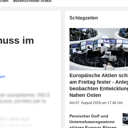
achen
MarketScreener Artikel
Schlagzeilen
huss im
Europäische Aktien sch
igen
am Freitag fester - Anle
beobachten Entwicklun
Nahen Osten
Am 07. August 2026 um 17:48 Uhr
Persischer Golf und
Unternehmensgewinne
stützen Europas Börsen