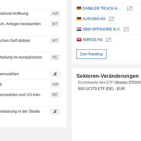
DAIMLER TRUCK HOLDING AG
- Nahost-Hoffnung
AW
AURUBIS AG
ich, Anleger beobachten
MT
SBM OFFSHORE N.V.
AMRIZE AG
chen Golf stützen
MT
Zum Ranking
fhellung im europäischen
RE
hmenszahlen
Sektoren-Veränderungen
Einzelwerte des ETF
iShares STOXX
t
AW
600 UCITS ETF (DE) - EUR
enszahlen und US-Iran-
RE
einbarung in der Straße