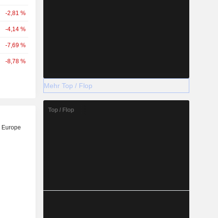
-2,81 %
-4,14 %
-7,69 %
-8,78 %
Mehr Top / Flop
Top / Flop
 Europe