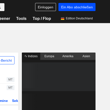
Einloggen
Ein Abo abschließen
eener
Tools
Top / Flop
Edition Deutschland
Indizes
Europa
Amerika
Asien
Bericht
MT
MT
rmine
Sektor
Derivate