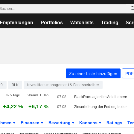
Empfehlungen
Portfolios
Watchlists
Trading
Scr
Zu einer Liste hinzufügen
PDF-
19
BLK
Investitionsmanagement & Fondsbetreiber
% 5 Tage
Veränd. 1. Jan.
07.08.
BlackRock agiert im Anleihebereich so langweilig wie möglich, sagt Rieder
+4,22 %
+6,17 %
07.08.
Zinserhöhung der Fed ergibt derzeit keinen Sinn, sagt BlackRocks Rieder
ehmen
Finanzen
Bewertung
Konsens
Ratings
Te