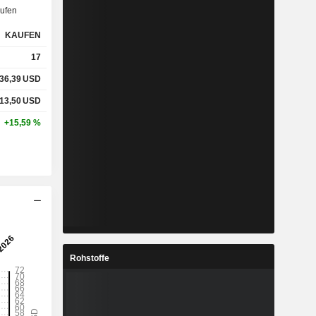
ufen
KAUFEN
17
136,39
USD
313,50
USD
+15,59 %
Rohstoffe