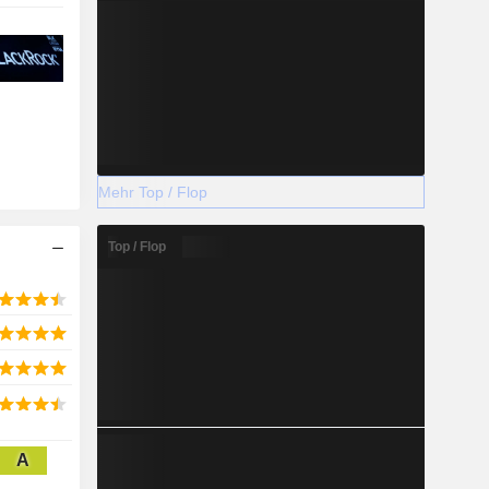
Mehr Top / Flop
Top / Flop
A