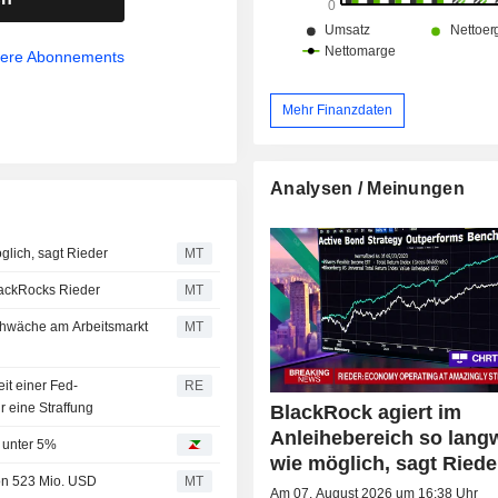
Beratungsdienstleistungen und -lösu
sere Abonnements
Mehr Finanzdaten
Analysen / Meinungen
glich, sagt Rieder
MT
BlackRocks Rieder
MT
chwäche am Arbeitsmarkt
MT
it einer Fed-
RE
 eine Straffung
BlackRock agiert im
Anleihebereich so langw
s unter 5%
wie möglich, sagt Riede
von 523 Mio. USD
MT
Am 07. August 2026 um 16:38 Uhr