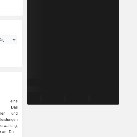
t eine
haft. Das
ellen und
leistungen
rwaltung,
e an. Dank