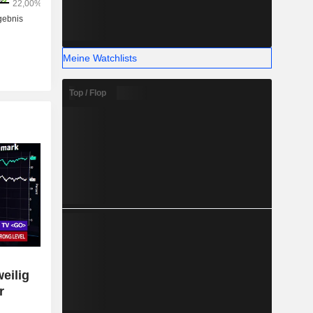
ngen.
Meine Watchlists
Top / Flop
eilig
r