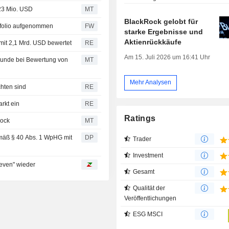
523 Mio. USD
MT
BlackRock gelobt für
ortfolio aufgenommen
FW
starke Ergebnisse und
Aktienrückkäufe
mit 2,1 Mrd. USD bewertet
RE
Am 15. Juli 2026 um 16:41 Uhr
runde bei Bewertung von
MT
Mehr Analysen
chten sind
RE
arkt ein
RE
Ratings
Rock
MT
mäß § 40 Abs. 1 WpHG mit
DP
Trader
Investment
Seven" wieder
Gesamt
Qualität der
Veröffentlichungen
ESG MSCI