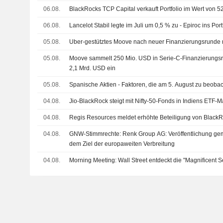
06.08.
BlackRocks TCP Capital verkauft Portfolio im Wert von 
06.08.
Lancelot Stabil legte im Juli um 0,5 % zu - Epiroc ins P
05.08.
Uber-gestütztes Moove nach neuer Finanzierungsrunde 
05.08.
Moove sammelt 250 Mio. USD in Serie-C-Finanzierungs
2,1 Mrd. USD ein
05.08.
Spanische Aktien - Faktoren, die am 5. August zu beoba
04.08.
Jio-BlackRock steigt mit Nifty-50-Fonds in Indiens ETF-M
04.08.
Regis Resources meldet erhöhte Beteiligung von Black
04.08.
GNW-Stimmrechte: Renk Group AG: Veröffentlichung ge
dem Ziel der europaweiten Verbreitung
04.08.
Morning Meeting: Wall Street entdeckt die "Magnificent 