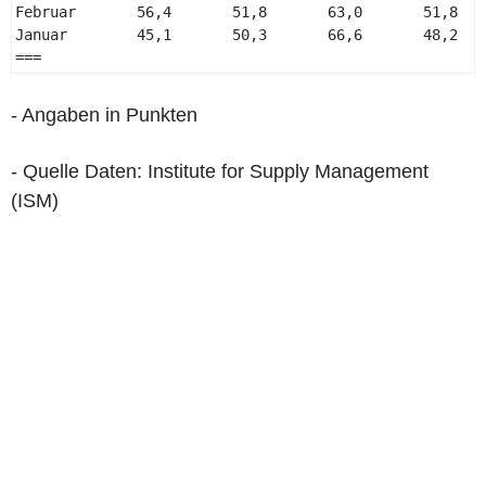
Februar       56,4       51,8       63,0       51,8    
Januar        45,1       50,3       66,6       48,2    
=== 
- Angaben in Punkten
- Quelle Daten: Institute for Supply Management
(ISM)