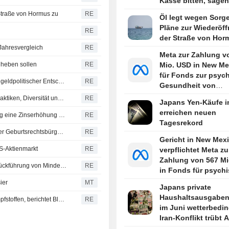
Kasse bitten, sagen
Quellen
Straße von Hormus zu
RE
Öl legt wegen Sorg
Pläne zur Wiederöf
d
RE
der Straße von Hor
Jahresvergleich
RE
Meta zur Zahlung v
nheben sollen
RE
Mio. USD in New Me
für Fonds zur psyc
Fed: Musalem sagt, Märkte dürfen nicht der Haupttreiber geldpolitischer Entscheidungen sein
RE
Gesundheit von
Jugendlichen verurt
USA nehmen weitere Hochschulen wegen Zulassungspraktiken, Diversität und pro-palästinensischer Proteste ins Visier
RE
Japans Yen-Käufe i
erreichen neuen
Fed-Chef Musalem sagt, er habe bei der jüngsten Sitzung eine Zinserhöhung befürwortet
RE
Tagesrekord
Trump unterzeichnet Anordnungen zur Einschränkung der Geburtsrechtsbürgerschaft in den USA - trotz Supreme-Court-Urteils
RE
Gericht in New Mex
S-Aktienmarkt
RE
verpflichtet Meta zu
Zahlung von 567 Mi
Marokko laut Staatsmedien bereit zur Kooperation bei Rückführung von Minderjährigen aus Spanien
RE
in Fonds für psych
Gesundheit von
ier
MT
Japans private
Jugendlichen
Haushaltsausgaben
Trump-Regierung erwägt Anordnung zu Autismus und Impfstoffen, berichtet Bloomberg News
RE
im Juni wetterbedin
Iran-Konflikt trübt 