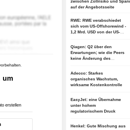
zwischen Zollrisiko und Spa
auf der Angebotsseite
RWE: RWE verabschiedet
sich vom US-Offshorewind -
1,2 Mrd. USD von der US-
Regierung
Qiagen: Q2 über den
Erwartungen; wie die Peers
keine Änderung des
Ausblicks
 vorbehalten.
Adecco: Starkes
, um
organisches Wachstum,
wirksame Kostenkontrolle
EasyJet: eine Übernahme
to erstellen
unter hohem
regulatorischem Druck
n
Henkel: Gute Mischung aus