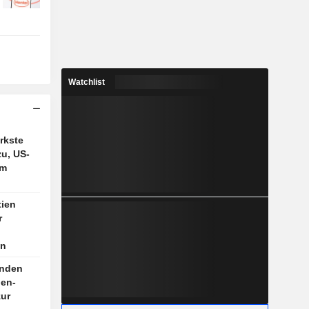
Watchlist
rkste
u, US-
im
tien
r
en
unden
pen-
zur