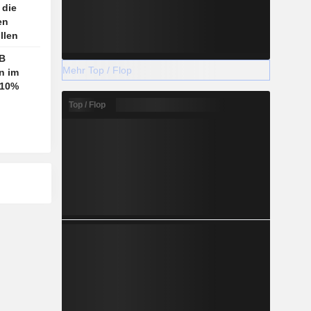
 die
en
llen
B
Mehr Top / Flop
n im
 10%
Top / Flop