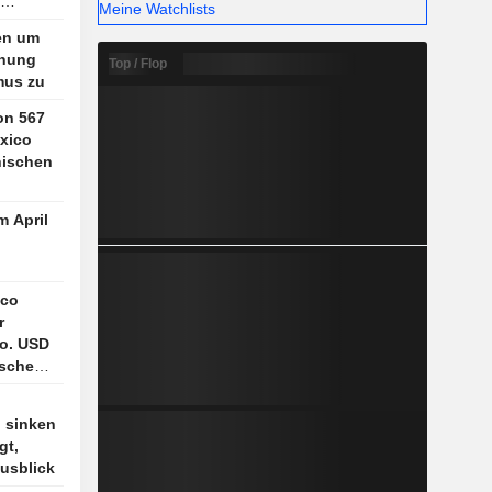
Meine Watchlists
en um
fnung
Top / Flop
mus zu
on 567
xico
hischen
eilt
m April
ico
r
o. USD
ische
 sinken
gt,
Ausblick