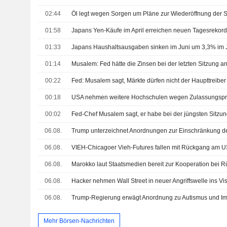
02:44
Öl legt wegen Sorgen um Pläne zur Wiederöffnung der 
01:58
Japans Yen-Käufe im April erreichen neuen Tagesrekor
01:33
Japans Haushaltsausgaben sinken im Juni um 3,3% im 
01:14
Musalem: Fed hätte die Zinsen bei der letzten Sitzung a
00:22
00:18
00:02
06.08.
06.08.
VIEH-Chicagoer Vieh-Futures fallen mit Rückgang am U
06.08.
06.08.
Hacker nehmen Wall Street in neuer Angriffswelle ins Vis
06.08.
Mehr Börsen-Nachrichten