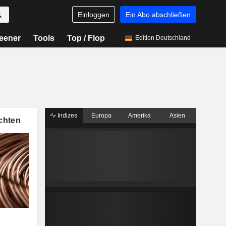
Einloggen
Ein Abo abschließen
eener
Tools
Top / Flop
Edition Deutschland
Indizes
Europa
Amerika
Asien
chten