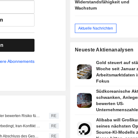
Widerstandsfähigkeit und
Wachstum
en
Aktuelle Nachrichten
en
Neueste Aktienanalysen
sere Abonnements
Gold steuert auf stä
Woche seit Januar z
Arbeitsmarktdaten 
Fokus
Südkoreanische Ak
schwanken, Anlege
bewerten US-
Unternehmenszahl
Weizen rutscht in Richtung drittem Wochenminus - Händler bewerten Risiko für Schwarzmeerexporte
RE
Alibaba will Großk
seines nächsten O
Japans private Haushaltsausgaben sinken im Juni wetterbedingt, Iran-Konflikt trübt Ausblick
RE
Source-KI-Modells 
EZB erfuhr von Yen-Intervention der USA laut FT erst nach Abschluss des Geschäfts
RE