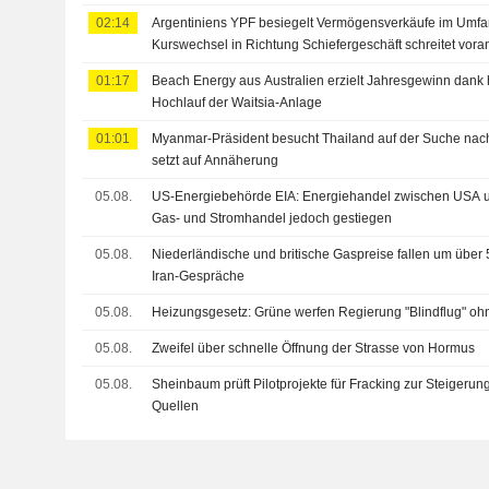
02:14
Argentiniens YPF besiegelt Vermögensverkäufe im Umfa
Kurswechsel in Richtung Schiefergeschäft schreitet vora
01:17
Beach Energy aus Australien erzielt Jahresgewinn dank
Hochlauf der Waitsia-Anlage
01:01
Myanmar-Präsident besucht Thailand auf der Suche nach
setzt auf Annäherung
05.08.
US-Energiebehörde EIA: Energiehandel zwischen USA 
Gas- und Stromhandel jedoch gestiegen
05.08.
Niederländische und britische Gaspreise fallen um über
Iran-Gespräche
05.08.
Heizungsgesetz: Grüne werfen Regierung "Blindflug" ohn
05.08.
Zweifel über schnelle Öffnung der Strasse von Hormus
05.08.
Sheinbaum prüft Pilotprojekte für Fracking zur Steigeru
Quellen