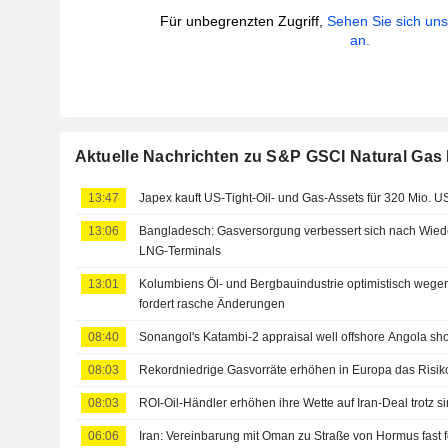
Für unbegrenzten Zugriff,
Sehen Sie sich un
an.
Aktuelle Nachrichten zu S&P GSCI Natural Gas
13:47
Japex kauft US-Tight-Oil- und Gas-Assets für 320 Mio. 
13:06
Bangladesch: Gasversorgung verbessert sich nach Wied
LNG-Terminals
13:01
Kolumbiens Öl- und Bergbauindustrie optimistisch weg
fordert rasche Änderungen
08:40
Sonangol's Katambi-2 appraisal well offshore Angola sho
08:03
Rekordniedrige Gasvorräte erhöhen in Europa das Risik
08:03
ROI-Oil-Händler erhöhen ihre Wette auf Iran-Deal trotz
06:06
Iran: Vereinbarung mit Oman zu Straße von Hormus fast f