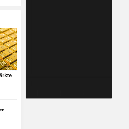
ärkte
gen
n