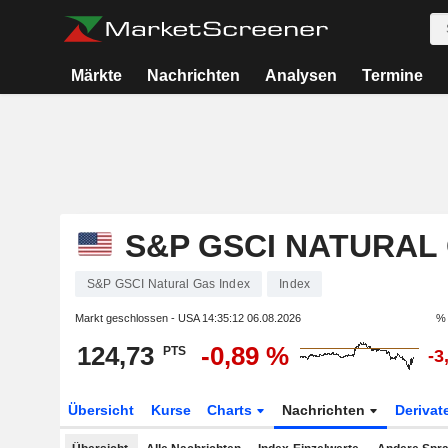
Märkte
Nachrichten
Analysen
Termine
S&P GSCI NATURAL
S&P GSCI Natural Gas Index
Index
Markt geschlossen - USA
14:35:12 06.08.2026
% 
124,73
-0,89 %
PTS
-3
Übersicht
Kurse
Charts
Nachrichten
Derivat