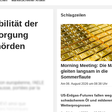
achen
MarketScreener Artikel
Schlagzeilen
ilität der
orgung
hörden
Morning Meeting: Die M
gleiten langsam in die
Sommerflaute
Am 06. August 2026 um 08:38 Uhr
US-Erdgas-Futures fallen we
schwächerem Öl und mildere
Wetterprognosen