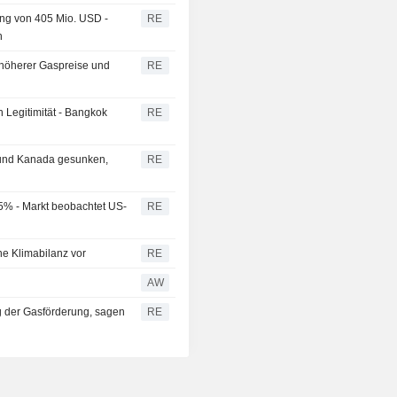
ng von 405 Mio. USD -
RE
n
 höherer Gaspreise und
RE
 Legitimität - Bangkok
RE
und Kanada gesunken,
RE
 5% - Markt beobachtet US-
RE
e Klimabilanz vor
RE
AW
ng der Gasförderung, sagen
RE