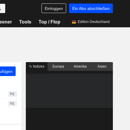
Einloggen
Ein Abo abschließen
eener
Tools
Top / Flop
Edition Deutschland
Indizes
Europa
Amerika
Asien
zufügen
RE
RE