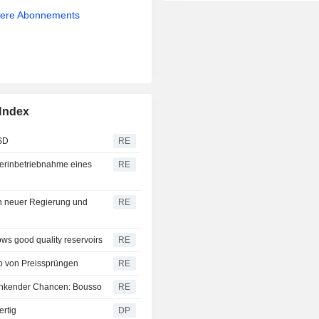
sere Abonnements
 Index
USD
RE
erinbetriebnahme eines
RE
en neuer Regierung und
RE
ws good quality reservoirs
RE
o von Preissprüngen
RE
 sinkender Chancen: Bousso
RE
ertig
DP