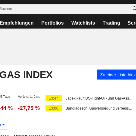
Empfehlungen
Portfolios
Watchlists
Trading
Scr
 GAS INDEX
Zu einer Liste hin
5 Tage
Veränd. 1. Jan.
13:47
Japex kauft US-Tight-Oil- und Gas-Assets für 320 Mio. USD
,44 %
-27,75 %
13:06
Bangladesch: Gasversorgung verbessert sich nach Wiederinbetriebnahme eines LNG-Terminals
e