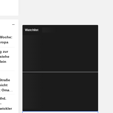
Watchlist
 Woche:
uropa
g zur
stehe
lein
 öffnen
Straße
icht
t Oman
Mrd.
-
wickler