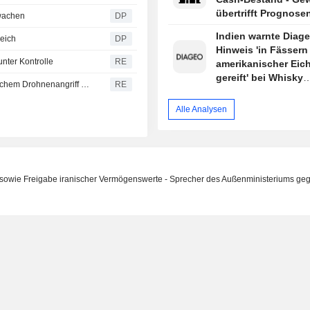
übertrifft Prognose
rwachen
DP
Indien warnte Diage
reich
DP
Hinweis 'in Fässern
nter Kontrolle
RE
amerikanischer Eic
gereift' bei Whisky
Raffinerie in Russlands Region Krasnodar nach ukrainischem Drohnenangriff in Brand geraten
RE
irreführend
Alle Analysen
n sowie Freigabe iranischer Vermögenswerte - Sprecher des Außenministeriums ge