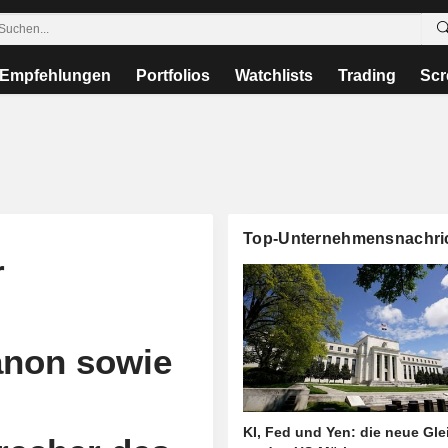
Empfehlungen
Portfolios
Watchlists
Trading
Scr
Top-Unternehmensnachri
r
banon sowie
KI, Fed und Yen: die neue Gl