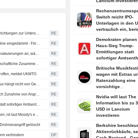
Lancium investieren
berichtet The Infor
Rechenzentrumsspez
Switch reicht IPO-
Unterlagen in den 
vertraulich ein, beri
Russland meldet Angriffe auf Schiffe und militärische Einrichtungen zur Unterstützung der Ukraine in Odesa und Mykolaiv
RE
Bloomberg News
Demokraten planen 
Libyens Waha Oil meldet Leck an der Zaqout-Sidra-Pipeline eingedämmt - Förderung nach Reparaturen wieder aufgenommen
RE
Haus-Sieg Trump-
Ermittlungen statt
Bezirk in British Columbia ruft Notstand aus und ordnet Evakuierungen an, während Waldbrand wütet
RE
sofortiger Amtsent
Staatschefs Serbiens und der Ukraine sagen engere wirtschaftliche Zusammenarbeit zu
RE
sagen Quellen
Britische Musikfest
troffen, meldet UKMTO
RE
wagen mit Extras u
Ratenzahlung eine
Revolutionsgarden: Wiederöffnung der Straße von Hormus hängt nicht von Gesprächen mit Oman ab
RE
vorsichtige
Wiederbelebung
Türkei beschränkt Schiffsverkehr im Schwarzen Meer nach Zunahme von Angriffen, berichtet Bloomberg News
RE
Nvidia will laut The
Information bis zu 3
Demokraten planen bei Haus-Sieg Trump-Ermittlungen statt sofortiger Amtsenthebung, sagen Quellen
RE
USD in Lancium
Rumäniens Fähigkeit, das Haushaltsdefizit 2027 zu senken, ist laut Moody's entscheidend für das Rating
RE
investieren
 Drohnenangriff gelöscht
RE
Berkshire beschleu
Aktienrückkäufe, s
orm verhindern
DP
Cash-Bestand - Ge