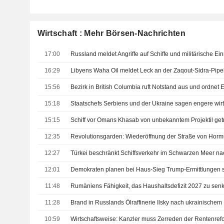
Wirtschaft : Mehr Börsen-Nachrichten
17:00
16:29
15:56
15:18
15:15
Schiff vor Omans Khasab von unbekanntem Projektil ge
12:35
12:27
12:01
11:48
11:28
Brand in Russlands Ölraffinerie Ilsky nach ukrainischem
10:59
Wirtschaftsweise: Kanzler muss Zerreden der Rentenref