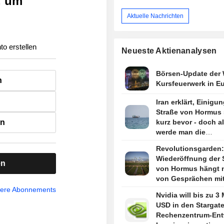
, um
Aktuelle Nachrichten
to erstellen
Neueste Aktienanalysen
Börsen-Update der
n
Kursfeuerwerk in E
Iran erklärt, Einigun
Straße von Hormus 
en
kurz bevor - doch al
werde man die
Wasserstraße nicht
Revolutionsgarden:
Wiederöffnung der 
en
von Hormus hängt n
von Gesprächen mi
ab
sere Abonnements
Nvidia will bis zu 3 
USD in den Stargate
Rechenzentrum-Ent