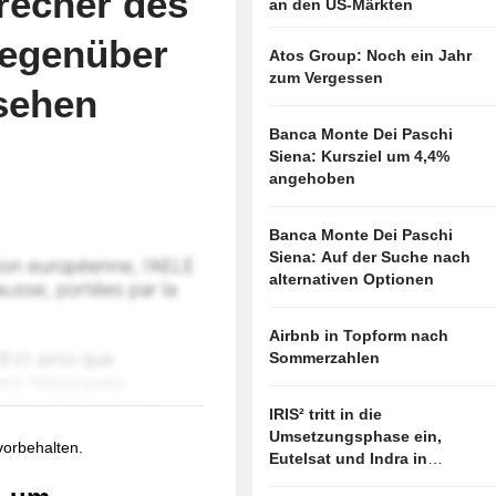
recher des
an den US-Märkten
gegenüber
Atos Group: Noch ein Jahr
zum Vergessen
sehen
Banca Monte Dei Paschi
Siena: Kursziel um 4,4%
angehoben
Banca Monte Dei Paschi
Siena: Auf der Suche nach
alternativen Optionen
Airbnb in Topform nach
Sommerzahlen
IRIS² tritt in die
Umsetzungsphase ein,
 vorbehalten.
Eutelsat und Indra in
vorderster Linie