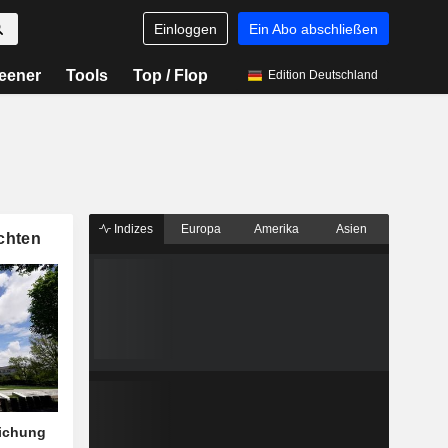
Einloggen
Ein Abo abschließen
eener
Tools
Top / Flop
Edition Deutschland
Indizes
Europa
Amerika
Asien
chten
eichung