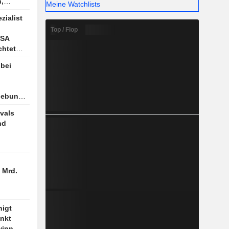
,
Meine Watchlists
mation
ialist
Top / Flop
USA
chtet
bei
hebung,
ivals
nd
 Mrd.
nigt
enkt
winn