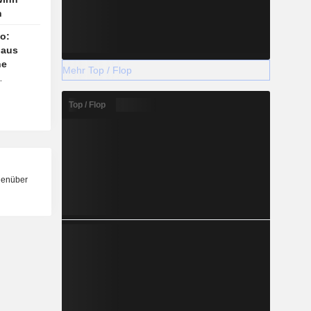
n
o:
 aus
he
Mehr Top / Flop
Top / Flop
genüber