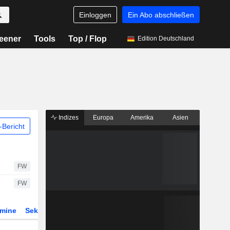
Einloggen
Ein Abo abschließen
eener
Tools
Top / Flop
Edition Deutschland
Indizes
Europa
Amerika
Asien
Bericht
FW
FW
rmine
Sektor
Derivate
ETFs