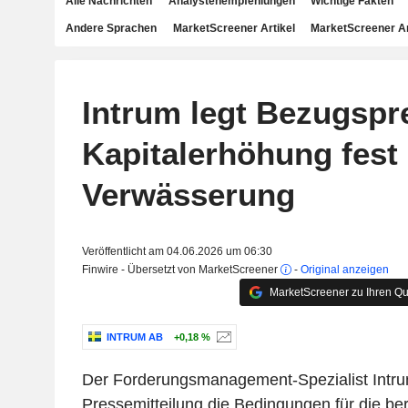
Alle Nachrichten
Analystenempfehlungen
Wichtige Fakten
Andere Sprachen
MarketScreener Artikel
MarketScreener A
Intrum legt Bezugspre
Kapitalerhöhung fest
Verwässerung
Veröffentlicht am 04.06.2026 um 06:30
Finwire - Übersetzt von MarketScreener
-
Original anzeigen
MarketScreener zu Ihren Qu
INTRUM AB
+0,18 %
Der Forderungsmanagement-Spezialist Intrum
Pressemitteilung die Bedingungen für die be