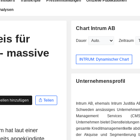
Insiders
Transkripte
Pressemitteilungen
Offizielle Publikationen
nalysen
Chart Intrum AB
is für
Dauer
Zeitraum
 - massive
INTRUM: Dynamischer Chart
Unternehmensprofil
ellen hinzufügen
Teilen
Intrum AB, ehemals Intrum Justitia AB,
Schweden ansässiges Unternehmen 
Management Services (CM
Unternehmen bietet Dienstleistungen 
gesamte Kreditmanagementkette abd
 hat laut einer
der Akquise und Segmentierung b
reits angekündigte