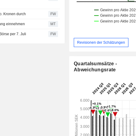
io. Kronen durch
FW
erung einnehmen
MT
örse per 7. Juli
FW
Revisionen der Schätzungen
Quartalsumsätze -
Abweichungsrate