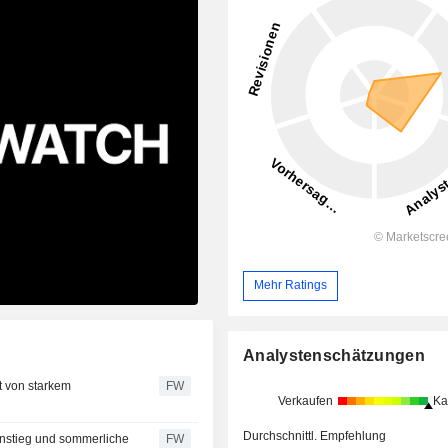
Mehr Ratings
Analystenschätzungen
rt von starkem
FW
Verkaufen
Ka
Durchschnittl. Empfehlung
eanstieg und sommerliche
FW