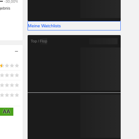
Meine Watchlists
Top / Flop
AA