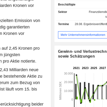
Zahlungsmanagement, Inka
Beschäftigte
liarden Kronen vor
Finanzdienstleistungen. Das Angeb
Kreditoptimierungsdien
Sektor
Finanzdienstl
Kreditentscheidungen, Kreditüberw
s
ezielten Emission von
Kreditinformationen sowie Berat
Termine
28.08.
Ergebnisveröffentlichun
Betreuungsdienste, Zahlungsdi
dig garantierten
Verkaufsbuchdienste, Mahndiens
en Kronen vor
Commerce-Dienste 
Mehr Unternehmensinformationen
Mehrwertsteuerrückerstattungsdi
Inkassodienste wie Inka
 auf 2,45 Kronen pro
Schuldenüberwachung sowie w
Gewinn- und Verlustrech
Inkassodienste. Das Unternehmen b
em jüngsten
sowie Schätzungen
eine Reihe von Lösungen für ver
 pro Aktie notierte.
Arten von Unternehmen an. Das U
hat eine Reihe von Tochtergesellscha
,43 Milliarden neue
anderem in Dänemark, Italien, Litauen
de bestehende Aktie zu
der Schweiz und dem Vereinigten Kön
ederum zum Bezug von
st läuft vom 15. bis
Berücksichtigung beider