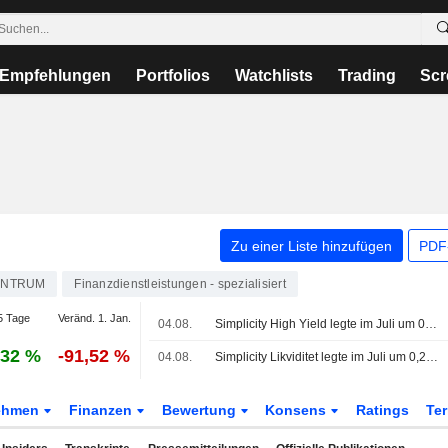
Empfehlungen
Portfolios
Watchlists
Trading
Scr
Zu einer Liste hinzufügen
PDF-
INTRUM
Finanzdienstleistungen - spezialisiert
5 Tage
Veränd. 1. Jan.
04.08.
Simplicity High Yield legte im Juli um 0,43 % zu - profitiert von starkem Quartalsbericht von Hoist Finance
,32 %
-91,52 %
04.08.
Simplicity Likviditet legte im Juli um 0,22 % zu - Renditeanstieg und sommerliche Ruhe am Kreditmarkt
ehmen
Finanzen
Bewertung
Konsens
Ratings
Te