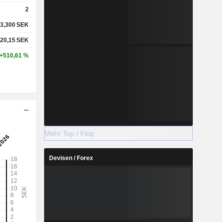
2
3,300
SEK
20,15
SEK
+510,61 %
Mehr Top / Flop
Devisen / Forex