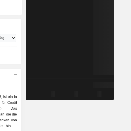
 ist ein in
für Credit
S). Das
an, die die
ecken, von
is hin zu