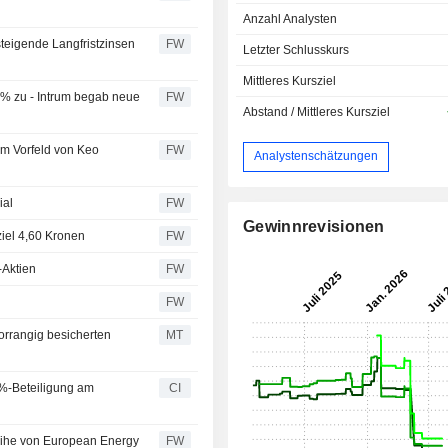
Anzahl Analysten
steigende Langfristzinsen
FW
Letzter Schlusskurs
Mittleres Kursziel
 % zu - Intrum begab neue
FW
Abstand / Mittleres Kursziel
im Vorfeld von Keo
FW
Analystenschätzungen
ial
FW
Gewinnrevisionen
ziel 4,60 Kronen
FW
-Aktien
FW
FW
orrangig besicherten
MT
%-Beteiligung am
CI
leihe von European Energy
FW