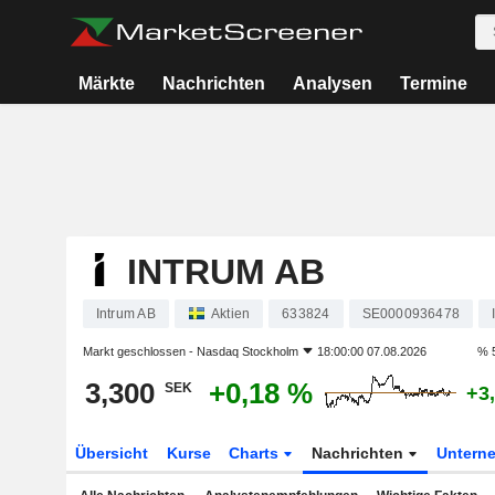
Märkte
Nachrichten
Analysen
Termine
INTRUM AB
Intrum AB
Aktien
633824
SE0000936478
Markt geschlossen -
Nasdaq Stockholm
18:00:00 07.08.2026
% 
3,300
+0,18 %
SEK
+3
Übersicht
Kurse
Charts
Nachrichten
Untern