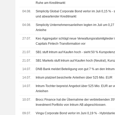
Ruhe am Kreditmarkt
04.08.
Simplicity Global Corporate Bond verlor im Juli 0,15 % - 
und abwartender Kreditmarkt
04.08.
Simplicity Unternehmensanleihen legten im Juli um 0,27
Anleihe
27.07.
Keo Aggregator schlägt neue Verwaltungsratsmitglieder 
Capitals Fintech-Transformation vor
21.07.
SB1 stuft Intrum auf Kaufen hoch - sieht 50 % Kurspotenz
21.07.
SB1 Markets stuft Intrum auf Kaufen hoch (Neutral), Kurs
14.07.
DNB Bank meldet Beteiligung von gut 7 % an den Intrum
14.07.
Intrum platziert besicherte Anleihen über 525 Mio. EUR
14.07.
Intrum-Tochter bepreist Angebot über 525 Mio. EUR an v
Anleihen
10.07.
Brocc Finance hat die Übernahme der verbleibenden 35
Investment Portfolio von Intrum AB abgeschlossen.
09.07.
Vinga Corporate Bond verlor im Juni 0,19 % - Hybridan