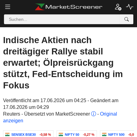
Indische Aktien nach
dreitägiger Rallye stabil
erwartet; Ölpreisrückgang
stützt, Fed-Entscheidung im
Fokus
Veröffentlicht am 17.06.2026 um 04:25 - Geändert am
17.06.2026 um 04:29
Reuters - Übersetzt von MarketScreener
-
Original
anzeigen
SENSEX BSE30
-0,58 %
NIFTY 50
-0,27 %
NIFTY 500
-0,07