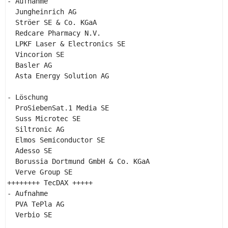
- Aufnahme 

  Jungheinrich AG 

  Ströer SE & Co. KGaA 

  Redcare Pharmacy N.V. 

  LPKF Laser & Electronics SE 

  Vincorion SE 

  Basler AG 

  Asta Energy Solution AG 

- Löschung 

  ProSiebenSat.1 Media SE 

  Suss Microtec SE 

  Siltronic AG 

  Elmos Semiconductor SE 

  Adesso SE 

  Borussia Dortmund GmbH & Co. KGaA 

  Verve Group SE 

++++++++ TecDAX +++++ 

- Aufnahme 

  PVA TePla AG 

  Verbio SE 
