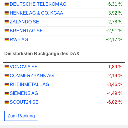
DEUTSCHE TELEKOM AG
+6,31 %
HENKEL AG & CO. KGAA
+3,92 %
ZALANDO SE
+2,78 %
BRENNTAG SE
+2,51 %
RWE AG
+2,17 %
Die stärksten Rückgänge des DAX
VONOVIA SE
-1,89 %
COMMERZBANK AG
-2,19 %
RHEINMETALL AG
-3,46 %
SIEMENS AG
-4,49 %
SCOUT24 SE
-6,02 %
Zum Ranking