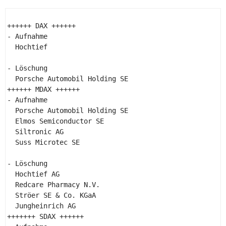
++++++ DAX ++++++ 

- Aufnahme 

  Hochtief 

- Löschung 

  Porsche Automobil Holding SE 

++++++ MDAX ++++++ 

- Aufnahme 

  Porsche Automobil Holding SE 

  Elmos Semiconductor SE 

  Siltronic AG 

  Suss Microtec SE 

- Löschung 

  Hochtief AG 

  Redcare Pharmacy N.V. 

  Ströer SE & Co. KGaA 

  Jungheinrich AG 

+++++++ SDAX ++++++ 
