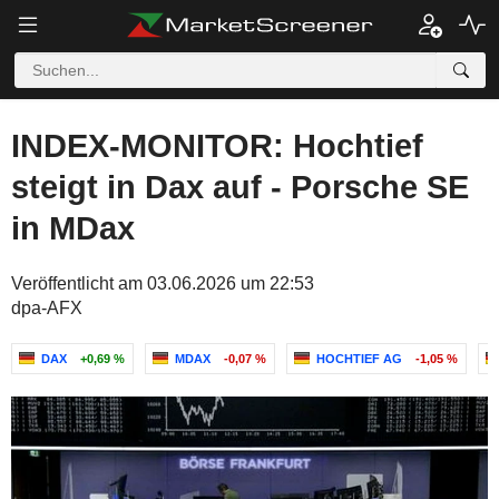
INDEX-MONITOR: Hochtief
steigt in Dax auf - Porsche SE
in MDax
Veröffentlicht am 03.06.2026 um 22:53
dpa-AFX
DAX
+0,69 %
MDAX
-0,07 %
HOCHTIEF AG
-1,05 %