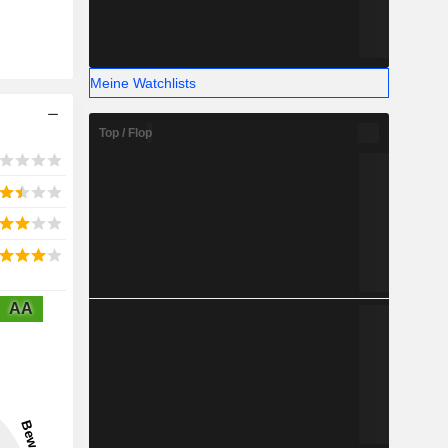
Meine Watchlists
Top / Flop
AA