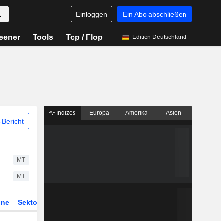
Einloggen
Ein Abo abschließen
eener
Tools
Top / Flop
Edition Deutschland
Indizes
Europa
Amerika
Asien
Bericht
MT
MT
ine
Sektor
Derivate
ETFs