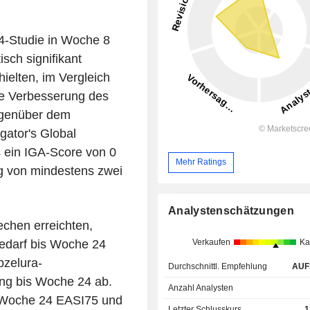
D4-Studie in Woche 8
isch signifikant
hielten, im Vergleich
ge Verbesserung des
egenüber dem
gator's Global
s ein IGA-Score von 0
Mehr Ratings
ung von mindestens zwei
Analystenschätzungen
echen erreichten,
Verkaufen
Ka
edarf bis Woche 24
pzelura-
Durchschnittl. Empfehlung
AUF
ng bis Woche 24 ab.
Anzahl Analysten
n Woche 24 EASI75 und
Letzter Schlusskurs
1