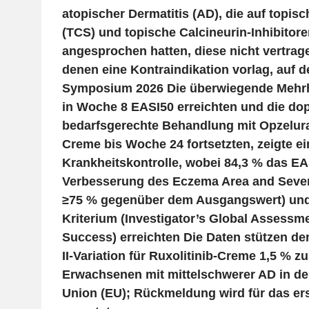
atopischer Dermatitis (AD), die auf topisc
(TCS) und topische Calcineurin-Inhibitor
angesprochen hatten, diese nicht vertrage
denen eine Kontraindikation vorlag, auf
Symposium 2026 Die überwiegende Mehrhei
in Woche 8 EASI50 erreichten und die dop
bedarfsgerechte Behandlung mit Opzelura®
Creme bis Woche 24 fortsetzten, zeigte ei
Krankheitskontrolle, wobei 84,3 % das EA
Verbesserung des Eczema Area and Sever
≥75 % gegenüber dem Ausgangswert) und
Kriterium (Investigator’s Global Assessm
Success) erreichten Die Daten stützen den
II-Variation für Ruxolitinib-Creme 1,5 % 
Erwachsenen mit mittelschwerer AD in d
Union (EU); Rückmeldung wird für das ers