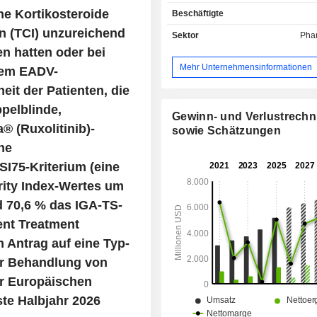
Einnahmequellen: - Produktverkäufe (84,7 %); -
he Kortikosteroide
Beschäftigte
Lizenzgebühren (12,4 %); - Erträge aus
Forschungs- und Kooperationsvere
en (TCI) unzureichend
Sektor
Pha
(2,9 %).
n hatten oder bei
Mehr Unternehmensinformationen
 dem EADV-
t der Patienten, die
pelblinde,
Gewinn- und Verlustrech
 (Ruxolitinib)-
sowie Schätzungen
ne
SI75-Kriterium (eine
ity Index-Wertes um
 70,6 % das IGA-TS-
ent Treatment
 Antrag auf eine Typ-
zur Behandlung von
er Europäischen
te Halbjahr 2026