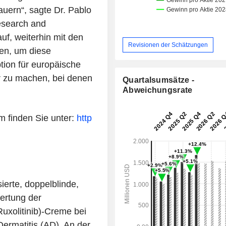
auern“, sagte Dr. Pablo
esearch and
uf, weiterhin mit den
Revisionen der Schätzungen
n, um diese
ption für europäische
r zu machen, bei denen
Quartalsumsätze -
Abweichungsrate
 finden Sie unter:
http
erte, doppelblinde,
wertung der
uxolitinib)-Creme bei
ermatitis (AD). An der