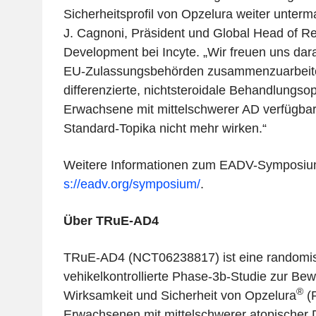
Sicherheitsprofil von Opzelura weiter unterm
J. Cagnoni, Präsident und Global Head of R
Development bei Incyte. „Wir freuen uns dara
EU-Zulassungsbehörden zusammenzuarbeite
differenzierte, nichtsteroidale Behandlungso
Erwachsene mit mittelschwerer AD verfügba
Standard-Topika nicht mehr wirken.“
Weitere Informationen zum EADV-Symposium
s://eadv.org/symposium/
.
Über TRuE-AD4
TRuE-AD4 (NCT06238817) ist eine randomisi
vehikelkontrollierte Phase-3b-Studie zur Be
®
Wirksamkeit und Sicherheit von Opzelura
(R
Erwachsenen mit mittelschwerer atopischer D