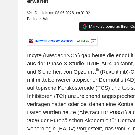
erwartet
Veröffentlicht am 08.05.2026 um 01:02
Business Wire
MarketScreener zu Ihren Qu
INCYTE CORPORATION
+1,84 %
Incyte (Nasdaq:INCY) gab heute die endgül
aus der Phase-3-Studie TRuE-AD4 bekannt, i
®
und Sicherheit von Opzelura
(Ruxolitinib)-
mit mittelschwerer atopischer Dermatitis (AD
auf topische Kortikosteroide (TCS) und topis
Inhibitoren (TCI) unzureichend angesprochen 
vertragen hatten oder bei denen eine Kontrai
Daten wurden heute (Abstract-ID: P0851) 
2026 der Europäischen Akademie für Dermat
Venerologie (EADV) vorgestellt, das vom 7. b