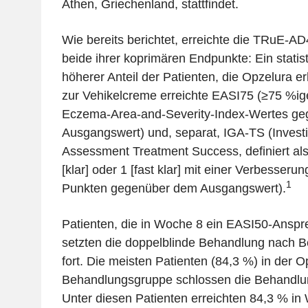
Athen, Griechenland, stattfindet.
Wie bereits berichtet, erreichte die TRuE-A
beide ihrer koprimären Endpunkte: Ein statist
höherer Anteil der Patienten, die Opzelura er
zur Vehikelcreme erreichte EASI75 (≥75 %i
Eczema-Area-and-Severity-Index-Wertes g
Ausgangswert) und, separat, IGA-TS (Investi
Assessment Treatment Success, definiert al
[klar] oder 1 [fast klar] mit einer Verbesser
1
Punkten gegenüber dem Ausgangswert).
Patienten, die in Woche 8 ein EASI50-Anspr
setzten die doppelblinde Behandlung nach B
fort. Die meisten Patienten (84,3 %) in der O
Behandlungsgruppe schlossen die Behandlu
Unter diesen Patienten erreichten 84,3 % i