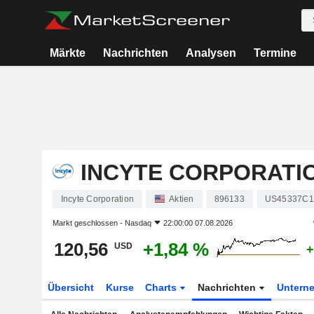
Märkte
Nachrichten
Analysen
Termine
INCYTE CORPORATI
Incyte Corporation
Aktien
896133
US45337C1
Markt geschlossen -
Nasdaq
22:00:00 07.08.2026
120,56
+1,84 %
USD
+
Übersicht
Kurse
Charts
Nachrichten
Untern