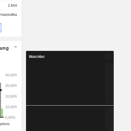
2.844
inbarungen
rmazeutika
nung
Watchlist