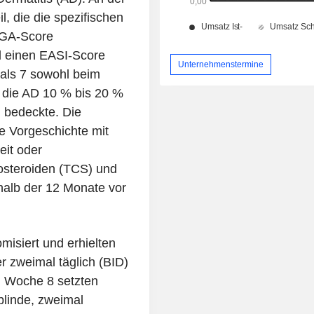
l, die die spezifischen
 IGA-Score
d einen EASI-Score
Unternehmenstermine
als 7 sowohl beim
 die AD 10 % bis 20 %
 bedeckte. Die
e Vorgeschichte mit
it oder
osteroiden (TCS) und
rhalb der 12 Monate vor
misiert und erhielten
r zweimal täglich (BID)
n Woche 8 setzten
blinde, zweimal