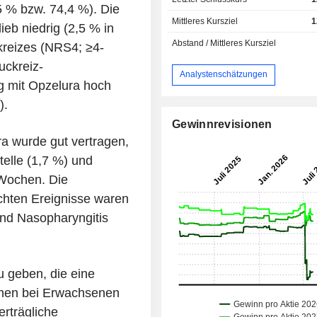
5 % bzw. 74,4 %). Die
Mittleres Kursziel
1
ieb niedrig (2,5 % in
Abstand / Mittleres Kursziel
kreizes (NRS4; ≥4-
uckreiz-
Analystenschätzungen
g mit Opzelura hoch
).
Gewinnrevisionen
a wurde gut vertragen,
telle (1,7 %) und
 Wochen. Die
hten Ereignisse waren
nd Nasopharyngitis
u geben, die eine
chen bei Erwachsenen
erträgliche