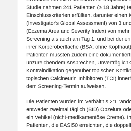
Studie nahmen 241 Patienten (≥ 18 Jahre) tei
Einschlusskriterien erfüllten, darunter einen
(Investigator's Global Assessment) von 3 un
(Eczema Area and Severity Index) von mehr 
Screening als auch am Tag 1, und bei denen
ihrer Körperoberfläche (BSA; ohne Kopfhaut)
Patienten mussten zudem eine dokumentiert
unzureichendem Ansprechen, Unverträglichke
Kontraindikation gegenüber topischen Kortik
topischen Calcineurin-Inhibitoren (TCI) inne
dem Screening-Termin aufweisen.
Die Patienten wurden im Verhältnis 2:1 rando
entweder zweimal täglich (BID) Opzelura ode
ein Vehikel (nicht-medikamentöse Creme). I
Patienten, die EASI50 erreichten, die doppel