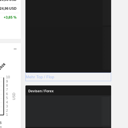
24,96
USD
+3,65 %
Mehr Top / Flop
Devisen / Forex