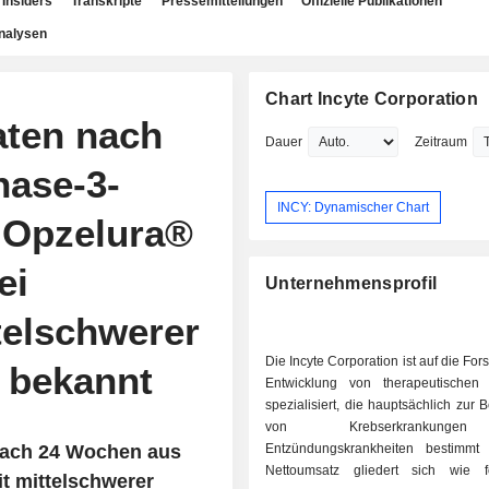
Insiders
Transkripte
Pressemitteilungen
Offizielle Publikationen
nalysen
Chart Incyte Corporation
aten nach
Dauer
Zeitraum
hase-3-
INCY: Dynamischer Chart
 Opzelura®
ei
Unternehmensprofil
telschwerer
Die Incyte Corporation ist auf die Fo
s bekannt
Entwicklung von therapeutischen
spezialisiert, die hauptsächlich zur
von Krebserkrankung
 nach 24 Wochen aus
Entzündungskrankheiten bestimmt
Nettoumsatz gliedert sich wie f
t mittelschwerer