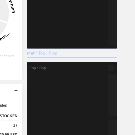
Mehr Top / Flop
Top / Flop
ufen
STOCKEN
27
20,56
USD