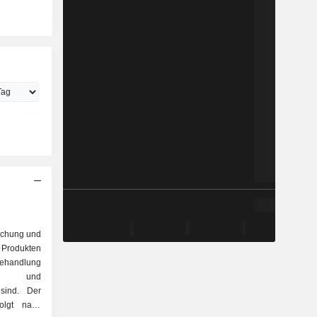
rschung und
 Produkten
 Behandlung
en und
 sind. Der
olgt nach