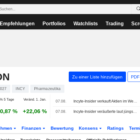
Empfehlungen
Portfolios
Watchlists
Trading
Scr
ON
Zu einer Liste hinzufügen
PDF-
027
INCY
Pharmazeutika
% 5 Tage
Veränd. 1. Jan.
07.08.
Incyte-Insider verkauft Aktien im Wert von 273.646 USD, wie aus einer aktuellen SEC-Meldung hervorgeht
0,87 %
+22,06 %
07.08.
Incyte-Insider veräußerte laut jüngster SEC-Meldung Aktien im Wert von 1.305.422 USD
ehmen
Finanzen
Bewertung
Konsens
Ratings
Term