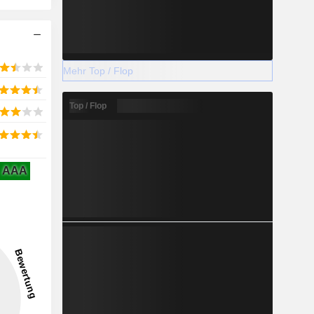
Mehr Top / Flop
Top / Flop
AAA