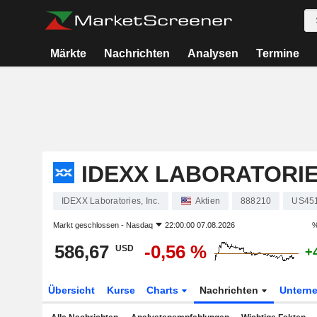
Märkte
Nachrichten
Analysen
Termine
IDEXX LABORATORIES
IDEXX Laboratories, Inc.
Aktien
888210
US45
Markt geschlossen -
Nasdaq
22:00:00 07.08.2026
%
586,67
-0,56 %
USD
+
Übersicht
Kurse
Charts
Nachrichten
Untern