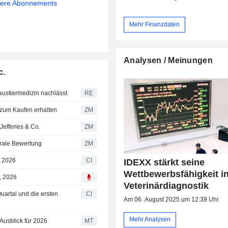
sere Abonnements
Mehr Finanzdaten
Analysen / Meinungen
c.
austiermedizin nachlässt
RE
on Citigroup zum Kaufen erhalten
ZM
ating von Jefferies & Co.
ZM
 seine neutrale Bewertung
ZM
r 2026
CI
IDEXX stärkt seine
Wettbewerbsfähigkeit in
, 2026
Veterinärdiagnostik
Quartal und die ersten
CI
Am 06. August 2025 um 12:39 Uhr
Mehr Analysen
Ausblick für 2026
MT