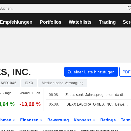
Empfehlungen
Portfolios
Watchlists
Trading
Scr
, INC.
Zu einer Liste hinzufügen
PDF-
168D1046
IDXX
Medizinische Versorgung
 5 Tage
Veränd. 1. Jan.
06.08.
Zoetis senkt Jahresprognosen, da die Nachfrage nach Haustiermedizin nachlässt
4,94 %
-13,28 %
05.08.
IDEXX LABORATORIES, INC. : Bewertung von Citigroup zum Kaufen erhalten
ehmen
Finanzen
Bewertung
Konsens
Ratings
Term