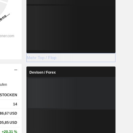
Mehr Top / Flop
Devisen / Forex
ufen
STOCKEN
14
86,67
USD
05,85
USD
+20,31 %