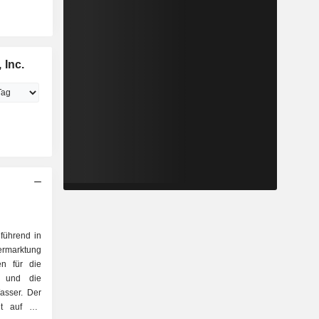
 Inc.
 führend in
ermarktung
en für die
t und die
asser. Der
gt auf die