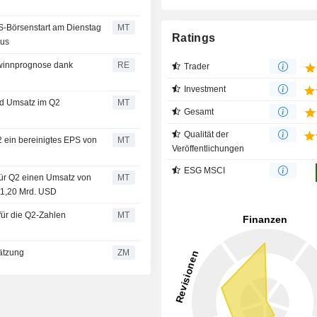
S-Börsenstart am Dienstag
MT
Ratings
mus
ewinnprognose dank
RE
Trader
Investment
nd Umsatz im Q2
MT
Gesamt
Qualität der
2 ein bereinigtes EPS von
MT
Veröffentlichungen
ESG MSCI
für Q2 einen Umsatz von
MT
 1,20 Mrd. USD
für die Q2-Zahlen
MT
Einschätzung
ZM