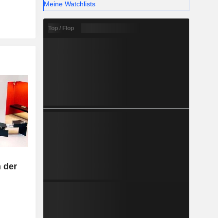
Meine Watchlists
Top / Flop
 der