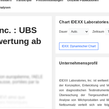
Insiders
Transkripte
Pressemitteilungen
Offizielle Publikationen
nalysen
Chart IDEXX Laboratories,
nc. : UBS
Dauer
Zeitraum
wertung ab
IDXX: Dynamischer Chart
Unternehmensprofil
IDEXX Laboratories, Inc. ist weltweit
der Konzeption, Entwicklung und V
von diagnostischen Testinstrument
Überwachung der Tiergesundhei
Analyse von Milchprodukten und W
Nettoumsatz verteilt sich wie fol