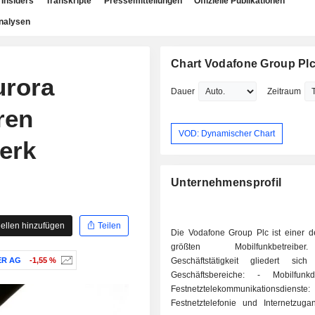
Insiders
Transkripte
Pressemitteilungen
Offizielle Publikationen
nalysen
Chart Vodafone Group Pl
urora
Dauer
Zeitraum
ren
VOD: Dynamischer Chart
erk
Unternehmensprofil
ellen hinzufügen
Teilen
Die Vodafone Group Plc ist einer de
größten Mobilfunkbetreib
R AG
-1,55 %
Geschäftstätigkeit gliedert sic
Geschäftsbereiche: - Mobilfunkdienste; -
Festnetztelekommunikationsdienste:
Festnetztelefonie und Internetzugan