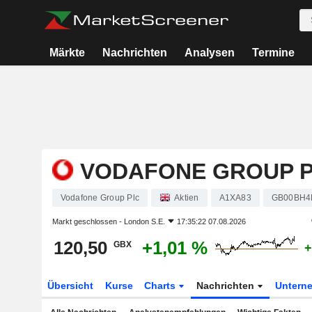
Märkte
Nachrichten
Analysen
Termine
VODAFONE GROUP 
Vodafone Group Plc
Aktien
A1XA83
GB00BH4
Markt geschlossen -
London S.E.
17:35:22 07.08.2026
120,50
+1,01 %
GBX
+
Übersicht
Kurse
Charts
Nachrichten
Untern