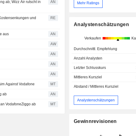
 ab; Wizz Air rutscht in
AN
Mehr Ratings
k Kostensenkungen und
RE
Analystenschätzungen
e aus
AN
Verkaufen
Ka
AW
Durchschnittl. Empfehlung
AN
Anzahl Analysten
n
AN
Letzter Schlusskurs
AN
Mittleres Kursziel
aim Against Vodafone
MT
Abstand / Mittleres Kursziel
g ab
AN
Analystenschätzungen
l an VodafoneZiggo ab
MT
Gewinnrevisionen