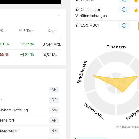
Qualität der
Veröffentlichungen
ESG MSCI
%
% 5 Tage
Kap.
+2,25 %
,01 %
37,44 Mrd.
+4,22 %
,55 %
4,51 Mrd.
AN
en
DP
- Nahost-Hoffnung
AW
erie fort
AN
ausgeweitet
RE