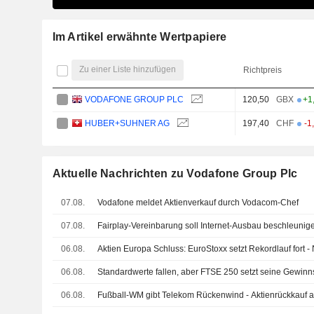
Im Artikel erwähnte Wertpapiere
Zu einer Liste hinzufügen
Richtpreis
VODAFONE GROUP PLC
120,50
GBX
+1
HUBER+SUHNER AG
197,40
CHF
-1
Aktuelle Nachrichten zu Vodafone Group Plc
07.08.
Vodafone meldet Aktienverkauf durch Vodacom-Chef
07.08.
Fairplay-Vereinbarung soll Internet-Ausbau beschleunig
06.08.
Aktien Europa Schluss: EuroStoxx setzt Rekordlauf fort 
06.08.
Standardwerte fallen, aber FTSE 250 setzt seine Gewinns
06.08.
Fußball-WM gibt Telekom Rückenwind - Aktienrückkauf 