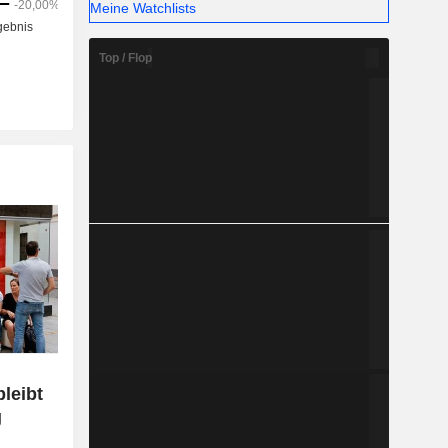
Meine Watchlists
Top / Flop
leibt
g