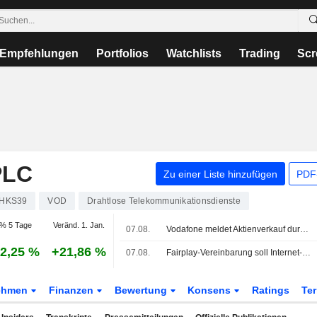
Empfehlungen
Portfolios
Watchlists
Trading
Scr
PLC
Zu einer Liste hinzufügen
PDF-
HKS39
VOD
Drahtlose Telekommunikationsdienste
% 5 Tage
Veränd. 1. Jan.
07.08.
Vodafone meldet Aktienverkauf durch Vodacom-Chef
2,25 %
+21,86 %
07.08.
Fairplay-Vereinbarung soll Internet-Ausbau beschleunigen
ehmen
Finanzen
Bewertung
Konsens
Ratings
Te