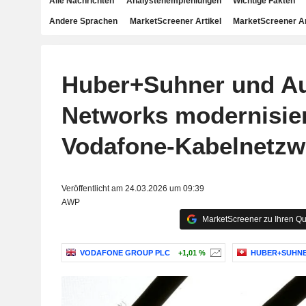
Alle Nachrichten
Analystenempfehlungen
Wichtige Fakten
Andere Sprachen
MarketScreener Artikel
MarketScreener A
Huber+Suhner und A
Networks modernisie
Vodafone-Kabelnetzw
Veröffentlicht am 24.03.2026 um 09:39
AWP
MarketScreener zu Ihren Qu
VODAFONE GROUP PLC
+1,01 %
HUBER+SUHNE