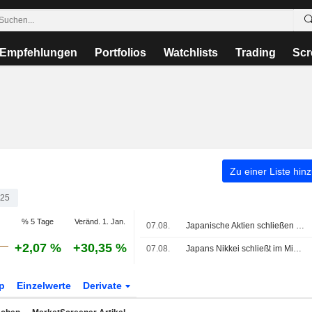
Empfehlungen
Portfolios
Watchlists
Trading
Scr
Zu einer Liste hin
25
% 5 Tage
Veränd. 1. Jan.
07.08.
Japanische Aktien schließen knapp im Minus vor US-Arbeitsmarktdaten, Öl legt zu
+2,07 %
+30,35 %
07.08.
Japans Nikkei schließt im Minus, KI-nahe Aktien geben nach
p
Einzelwerte
Derivate