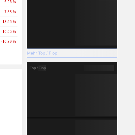
-6,26 %
-7,88 %
-13,55 %
-16,55 %
-16,89 %
Mehr Top / Flop
Top / Flop