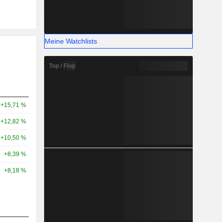
Meine Watchlists
Top / Flop
+15,71 %
+12,82 %
+10,50 %
+8,39 %
+8,18 %