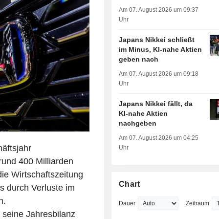
Am 07. August 2026 um 09:37
Uhr
Japans Nikkei schließt
im Minus, KI-nahe Aktien
geben nach
Am 07. August 2026 um 09:18
Uhr
Japans Nikkei fällt, da
KI-nahe Aktien
nachgeben
Am 07. August 2026 um 04:25
äftsjahr
Uhr
rund 400 Milliarden
die Wirtschaftszeitung
Chart
is durch Verluste im
n.
Dauer
Zeitraum
 seine Jahresbilanz