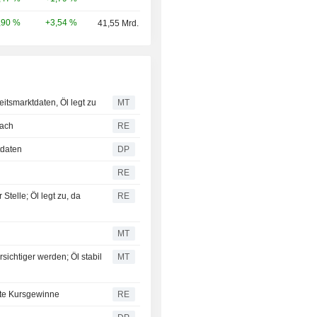
+3,54 %
,90 %
41,55 Mrd.
itsmarktdaten, Öl legt zu
MT
nach
RE
tdaten
DP
RE
Stelle; Öl legt zu, da
RE
MT
sichtiger werden; Öl stabil
MT
ite Kursgewinne
RE