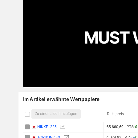
Im Artikel erwähnte Wertpapiere
Zu einer Liste hinzufügen
Richtpreis
NIKKEI 225
65.660,69
PTS
+0
TOPIX INDEX
4.074,93
PTS
+0