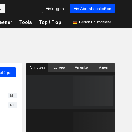
Einloggen
Ein Abo abschließen
eener
Tools
Top / Flop
Edition Deutschland
Indizes
Europa
Amerika
Asien
zufügen
MT
RE