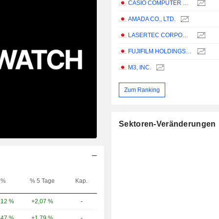
CASIO COMPUTER CO.,LTD.
AMADA CO., LTD.
LASERTEC CORPORATION
FUJIFILM HOLDINGS CORPORATION
M3, INC.
Zum Ranking
Sektoren-Veränderungen
%
% 5 Tage
Kap.
+2,07 %
-
,12 %
+1,79 %
-
,47 %