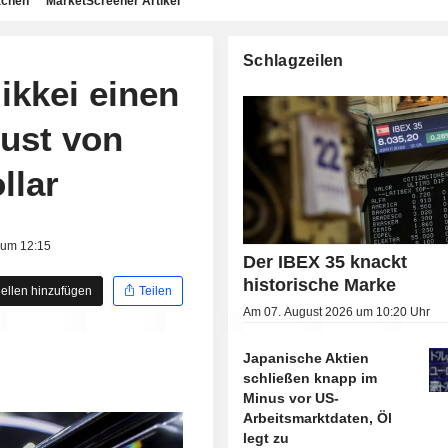
achen
MarketScreener Artikel
Schlagzeilen
ikkei einen
lust von
llar
 um 12:15
Der IBEX 35 knackt
historische Marke
ellen hinzufügen
Teilen
Am 07. August 2026 um 10:20 Uhr
Japanische Aktien
schließen knapp im
Minus vor US-
Arbeitsmarktdaten, Öl
legt zu