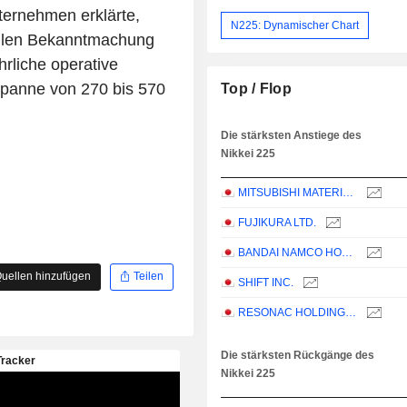
ternehmen erklärte,
N225: Dynamischer Chart
ziellen Bekanntmachung
hrliche operative
 Spanne von 270 bis 570
Top / Flop
Die stärksten Anstiege des
Nikkei 225
MITSUBISHI MATERIALS CORPORATION
FUJIKURA LTD.
BANDAI NAMCO HOLDINGS INC.
uellen hinzufügen
Teilen
SHIFT INC.
RESONAC HOLDINGS CORPORATION
Die stärksten Rückgänge des
Nikkei 225