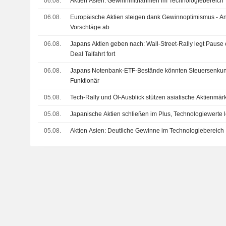
06.08.
Aktien Asien: Gewinnmitnahmen im Technologiebereich
06.08.
Europäische Aktien steigen dank Gewinnoptimismus - An
Vorschläge ab
06.08.
Japans Aktien geben nach: Wall-Street-Rally legt Pause 
Deal Talfahrt fort
06.08.
Japans Notenbank-ETF-Bestände könnten Steuersenkung
Funktionär
05.08.
Tech-Rally und Öl-Ausblick stützen asiatische Aktienmär
05.08.
Japanische Aktien schließen im Plus, Technologiewerte 
05.08.
Aktien Asien: Deutliche Gewinne im Technologiebereich