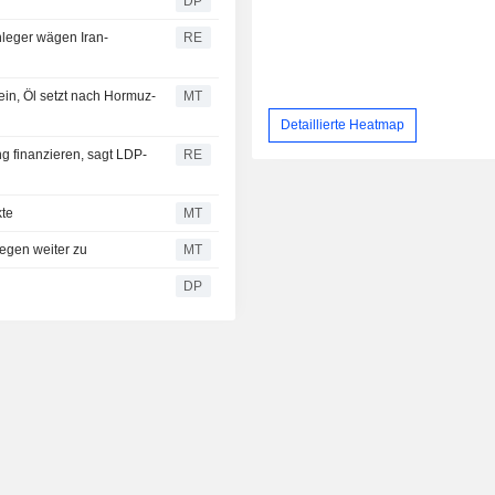
DP
leger wägen Iran-
RE
ein, Öl setzt nach Hormuz-
MT
Detaillierte Heatmap
 finanzieren, sagt LDP-
RE
kte
MT
legen weiter zu
MT
DP