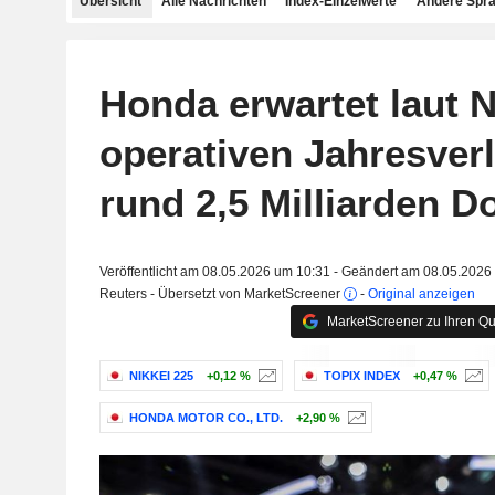
Übersicht
Alle Nachrichten
Index-Einzelwerte
Andere Spr
Honda erwartet laut N
operativen Jahresver
rund 2,5 Milliarden Do
Veröffentlicht am 08.05.2026 um 10:31 - Geändert am 08.05.2026
Reuters - Übersetzt von MarketScreener
-
Original anzeigen
MarketScreener zu Ihren Qu
NIKKEI 225
+0,12 %
TOPIX INDEX
+0,47 %
HONDA MOTOR CO., LTD.
+2,90 %