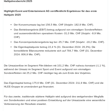
Halbjahresbericht 2025
Highlight Event and Entertainment AG veröffentlicht Ergebnisse für das erste
Halbjahr 2025
Der Konzernumsatz lag bei 156,5 Mio. CHF (Vorjahr: 182,9 Mio. CHF).
Das Betriebsergebnis (EBIT) betrug aufgrund von einmaligen Sondereffekten
und ausserordentlichen operativen Kosten -31,0 Mio. CHF (Vorjahr: -9,9 Mio.
CHF).
Das Konzernperiodenergebnis lag bei -35,7 Mio. CHF (Vorjahr: -19,2 Mio. CHF).
Die Eigenkapitalquote betrug 22,4 % (31. Dezember 2024: 26,3%). Die
konsolidierte Bilanzsumme reduzierte sich auf 784,7 Mio. CHF (31. Dezember
2024: 806,9 Mio. CHF).
Die Umsatzerlöse im Segment Film blieben mit 101,2 Mio. CHF nahezu konstant (-1,1 %),
während der Umsatz im Segment Sport und Event aufgrund von einmaligen
Sondereffekten mit 25,2 Mio. CHF niedriger lag als zum Ende des Vorjahres.
Das Eigenkapital betrug 175,6 Mio. CHF (31. Dezember 2024: 211,9 Mio. CHF) und die
HLEE-Gruppe ist unverändert gut finanziert.
Für das zweite, traditionale stärkere Halbjahr wird aufgrund des weitgehenden Wegfalls
von Sonderkosten und einer positiven Entwicklung auf der Umsatzseite eine wesentliche
Verbesserung der Resultate erwartet.