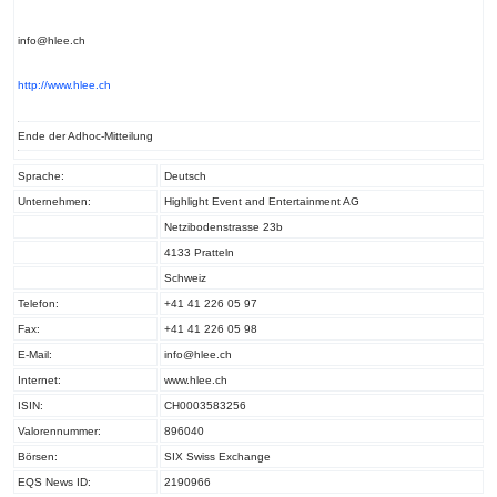
info@hlee.ch
http://www.hlee.ch
Ende der Adhoc-Mitteilung
Sprache:
Deutsch
Unternehmen:
Highlight Event and Entertainment AG
Netzibodenstrasse 23b
4133 Pratteln
Schweiz
Telefon:
+41 41 226 05 97
Fax:
+41 41 226 05 98
E-Mail:
info@hlee.ch
Internet:
www.hlee.ch
ISIN:
CH0003583256
Valorennummer:
896040
Börsen:
SIX Swiss Exchange
EQS News ID:
2190966