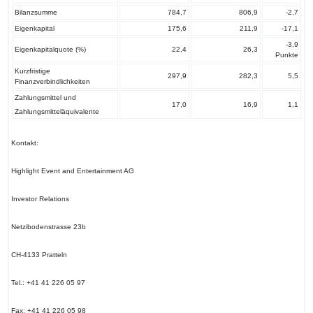
Bilanzsumme
784,7
806,9
-2,7
Eigenkapital
175,6
211,9
-17,1
-3,9
Eigenkapitalquote (%)
22,4
26,3
Punkte
Kurzfristige
297,9
282,3
5,5
Finanzverbindlichkeiten
Zahlungsmittel und
17,0
16,9
1,1
Zahlungsmitteläquivalente
Kontakt:
Highlight Event and Entertainment AG
Investor Relations
Netzibodenstrasse 23b
CH-4133 Pratteln
Tel.: +41 41 226 05 97
Fax: +41 41 226 05 98