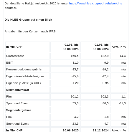
Der detaillierte Halbjahresbericht 2025 ist unter
https://www.hlee.ch/geschaeftsberichte
abrufbar.
Die HLEE-Gruppe auf einen Blick
Angaben für den Konzern nach IFRS
01.01. bis
01.01. bis
in Mio. CHF
Abw. in %
30.06.2025
30.06.2024
Umsatzerlöse
156,5
182,9
-14,4
EBIT
-31,0
-9,9
n/a
Konzernperiodenergebnis
-35,7
-19,2
n/a
Ergebnisanteil Anteilseigner
-15,6
-12,4
n/a
Ergebnis je Aktie (in CHF)
-1,20
-0,95
n/a
Segmentumsatz
Film
101,2
102,3
-1,1
Sport und Event
55,3
80,5
-31,3
Segmentergebnis
Film
-4,2
-1,8
n/a
Sport und Event
-23,5
-4,7
n/a
in Mio. CHF
30.06.2025
31.12.2024
Abw. in %