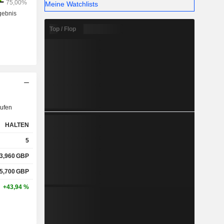
Meine Watchlists
Top / Flop
ufen
HALTEN
5
3,960
GBP
5,700
GBP
+43,94 %