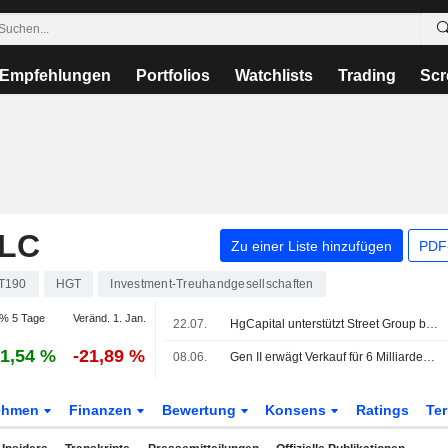
Empfehlungen
Portfolios
Watchlists
Trading
Scr
PLC
Zu einer Liste hinzufügen
PDF-
T190
HGT
Investment-Treuhandgesellschaften
% 5 Tage
Veränd. 1. Jan.
22.07.
HgCapital unterstützt Street Group bei Bewertung von 200 Mio. GBP
1,54 %
-21,89 %
08.06.
Gen II erwägt Verkauf für 6 Milliarden Dollar laut FT-Bericht
ehmen
Finanzen
Bewertung
Konsens
Ratings
Te