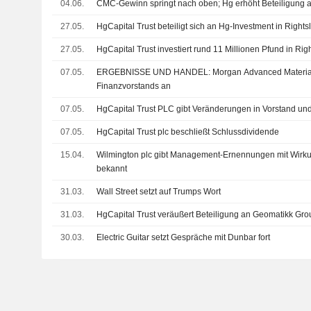
04.06.
CMC-Gewinn springt nach oben; Hg erhöht Beteiligung 
27.05.
HgCapital Trust beteiligt sich an Hg-Investment in Rights
27.05.
HgCapital Trust investiert rund 11 Millionen Pfund in Rig
07.05.
ERGEBNISSE UND HANDEL: Morgan Advanced Materials 
Finanzvorstands an
07.05.
HgCapital Trust PLC gibt Veränderungen in Vorstand u
07.05.
HgCapital Trust plc beschließt Schlussdividende
15.04.
Wilmington plc gibt Management-Ernennungen mit Wirku
bekannt
31.03.
Wall Street setzt auf Trumps Wort
31.03.
HgCapital Trust veräußert Beteiligung an Geomatikk Gro
30.03.
Electric Guitar setzt Gespräche mit Dunbar fort