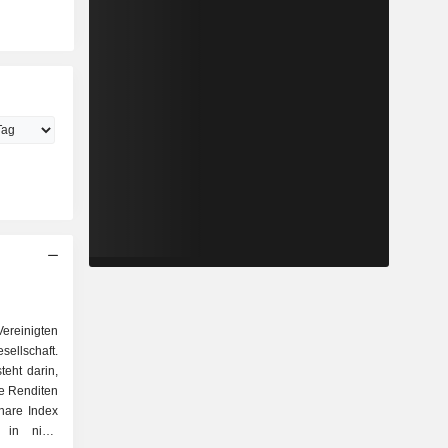
ereinigten
ellschaft.
teht darin,
ge Renditen
hare Index
 in nicht