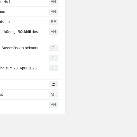
an HgT
AN
line
AN
htsline
RE
kündigt Rücktritt des
AN
nd Ausschüssen bekannt
CI
CI
ng zum 28. April 2026
CI
up
MT
AN