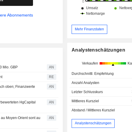
sere Abonnements
Mehr Finanzdaten
Analystenschätzungen
Verkaufen
Ka
00 Mio. GBP
AN
Durchschnittl. Empfehlung
ht
RE
Anzahl Analysten
h oben; Finanzwerte
AN
Letzter Schlusskurs
Mittleres Kursziel
erbewerteten HgCapital
AN
Abstand / Mittleres Kursziel
x au Moyen-Orient sont au
AN
Analystenschätzungen