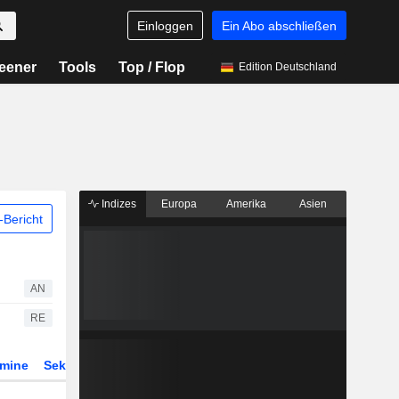
Einloggen
Ein Abo abschließen
eener
Tools
Top / Flop
Edition Deutschland
Indizes
Europa
Amerika
Asien
Bericht
AN
RE
rmine
Sektor
Derivate