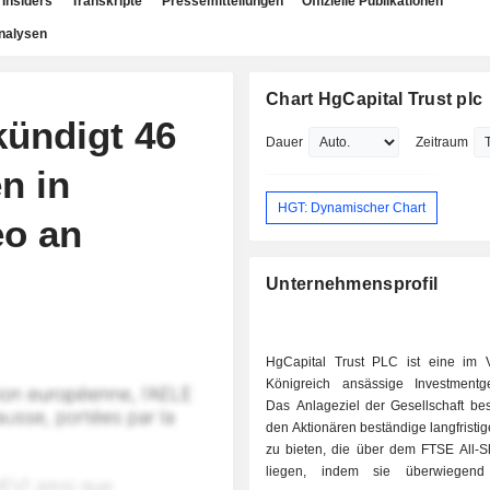
Insiders
Transkripte
Pressemitteilungen
Offizielle Publikationen
nalysen
Chart HgCapital Trust plc
kündigt 46
Dauer
Zeitraum
n in
HGT: Dynamischer Chart
o an
Unternehmensprofil
HgCapital Trust PLC ist eine im V
Königreich ansässige Investmentges
Das Anlageziel der Gesellschaft bes
den Aktionären beständige langfristi
zu bieten, die über dem FTSE All-S
liegen, indem sie überwiegend