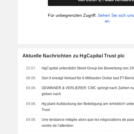
Für unbegrenzten Zugriff,
Sehen Sie sich un
an.
Aktuelle Nachrichten zu HgCapital Trust plc
22.07.
HgCapital unterstützt Street Group bei Bewertung von 2
08.06.
Gen II erwägt Verkauf für 6 Milliarden Dollar laut FT-Beric
04.06.
GEWINNER & VERLIERER: CMC springt nach Zahlen nac
geben nach
04.06.
Hg plant Aufstockung der Beteiligung am 'erheblich' unt
Trust
04.06.
Une tendance mitigée alors que les négociations de pai
centre de l'attention