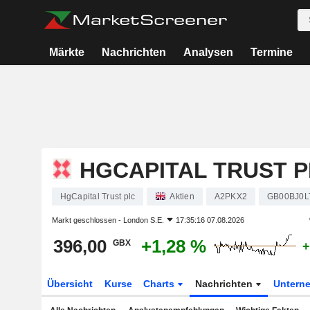
Märkte
Nachrichten
Analysen
Termine
HGCAPITAL TRUST 
HgCapital Trust plc
Aktien
A2PKX2
GB00BJ0L
Markt geschlossen -
London S.E.
17:35:16 07.08.2026
396,00
+1,28 %
GBX
+
Übersicht
Kurse
Charts
Nachrichten
Untern