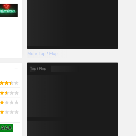
Mehr Top / Flop
Top / Flop
AAA