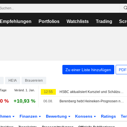
Empfehlungen
Portfolios
Watchlists
Trading
Scr
Zu einer Liste hinzufügen
PDF-
5
HEIA
Brauereien
Tage
Veränd. 1. Jan.
12:55
HSBC aktualisiert Kursziel und Schätzungen für Heineken angesichts verbesserter operativer Rahmenbedingungen; Kaufempfehlung bestätigt
50 %
+10,93 %
06.08.
Berenberg hebt Heineken-Prognosen nach über den Erwartungen liegendem organischen Wachstum im ersten Halbjahr an; Kaufempfehlung bestätigt
ehmen
Finanzen
Bewertung
Konsens
Ratings
Te