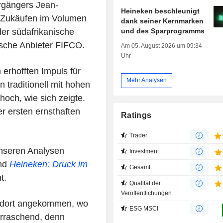
orgängers Jean-
Heineken beschleunigt
t Zukäufen im Volumen
dank seiner Kernmarken
und des Sparprogramms
der südafrikanische
ische Anbieter FIFCO.
Am 05. August 2026 um 09:34
Uhr
erhofften Impuls für
Mehr Analysen
 traditionell mit hohen
hoch, wie sich zeigte.
r ersten ernsthaften
Ratings
Trader
unseren Analysen
Investment
nd
Heineken: Druck im
Gesamt
t.
Qualität der
Veröffentlichungen
er dort angekommen, wo
ESG MSCI
erraschend, denn