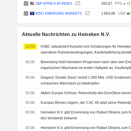
S&P AFRICA 40 INDEX
282,67
PTS
+2
MSCI EMERGING MARKETS
1.663,88
USD
+0
Aktuelle Nachrichten zu Heineken N.V.
12:55
HSBC aktualisiert Kursziel und Schätzungen für Heineke
operativer Rahmenbedingungen; Kaufempfehlung bestät
06.08.
Berenberg hebt Heineken-Prognosen nach über den Er
organischen Wachstum im ersten Halbjahr an; Kaufempfe
06.08.
Diageos 'Drastic Dave' nimmt 1.000 Mrd. USD Kostenein
schwaches Wachstum zu bekämpfen
05.08.
Aktien Europa Schluss: Rekordrally des EuroStoxx been
05.08.
Europas Börsen zögern, der CAC 40 setzt seine Rekordja
05.08.
Heineken N.V. gibt Ernennung von Rafael Oliveira zum M
des Vorstands bekannt
05.08.
Heineken N.V. gibt Ernennung von Rafael Oliveira zum Ch