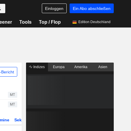
Einloggen
Ein Abo abschließen
eener
Tools
Top / Flop
Edition Deutschland
Indizes
Europa
Amerika
Asien
Bericht
MT
MT
rmine
Sektor
Derivate
ETFs