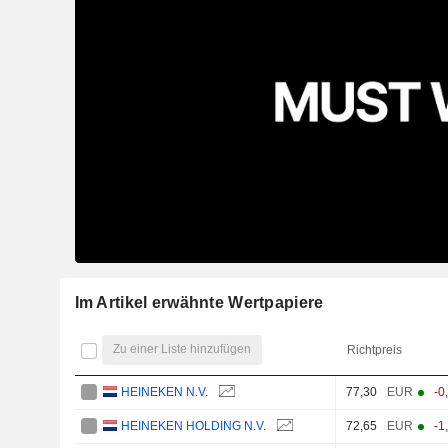
Im Artikel erwähnte Wertpapiere
Zu einer Liste hinzufügen
Richtpreis
HEINEKEN N.V.
77,30
EUR
-0
HEINEKEN HOLDING N.V.
72,65
EUR
-1