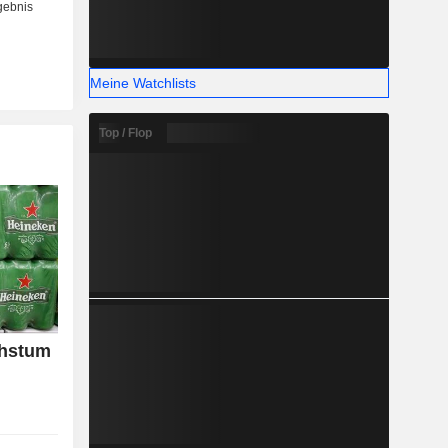
Meine Watchlists
Top / Flop
hstum