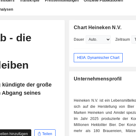
Insiders
Transkripte
Pressemitteilungen
Offizielle Publikationen
nalysen
Chart Heineken N.V.
b - die
Dauer
Zeitraum
HEIA: Dynamischer Chart
leiben
Unternehmensprofil
 kündigte der große
n Abgang seines
Heineken N.V. ist ein Lebensmittelk
sich auf die Herstellung von Bier
Marken Heineken und Amstel speziali
Im Jahr 2025 produzierte der Ko
Millionen Hektoliter Bier. Der Konz
mehr als 180 Brauereien, Mälze
ellen hinzufügen
Teilen