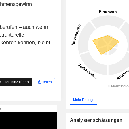
rnehmensgewinn
bberufen – auch wenn
trukturelle
kehren können, bleibt
uellen hinzufügen
Teilen
Mehr Ratings
Analystenschätzungen