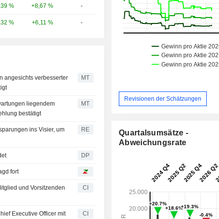
+8,67 %
-
,39 %
+6,11 %
-
,32 %
n angesichts verbesserter
MT
igt
Revisionen der Schätzungen
wartungen liegendem
MT
hlung bestätigt
sparungen ins Visier, um
RE
Quartalsumsätze -
Abweichungsrate
det
DP
gd fort
itglied und Vorsitzenden
CI
ief Executive Officer mit
CI