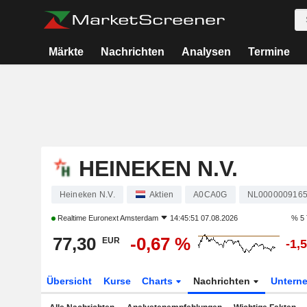
Märkte
Nachrichten
Analysen
Termine
HEINEKEN N.V.
Heineken N.V.
Aktien
A0CA0G
NL000000916
Realtime
Euronext Amsterdam
14:45:51 07.08.2026
% 5 
77,30
-0,67 %
EUR
-1,
Übersicht
Kurse
Charts
Nachrichten
Untern