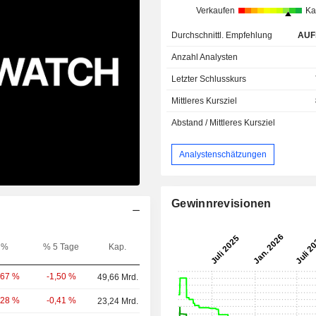
Verkaufen
Ka
Durchschnittl. Empfehlung
AUF
Anzahl Analysten
Letzter Schlusskurs
Mittleres Kursziel
Abstand / Mittleres Kursziel
Analystenschätzungen
Gewinnrevisionen
%
% 5 Tage
Kap.
-1,50 %
,67 %
49,66 Mrd.
-0,41 %
,28 %
23,24 Mrd.