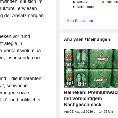
nwinden, die sich im
rukturell erwiesen
ng der Absatzmengen
Mehr Finanzdaten
neken vor rund
Analysen / Meinungen
trategie in
ie Verkaufsvolumina
en, insbesondere in
ind – die inhärenten
ität, schwache
Heineken: Premiumwac
derungen sowie
mit vorsichtigem
lkür und politischer
Nachgeschmack
Am 05. August 2026 um 14:55 Uhr