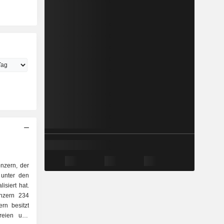
onzern, der
 unter den
siert hat.
nzern 234
ern besitzt
reien und