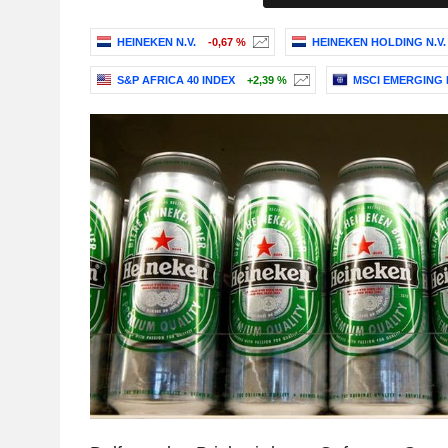
HEINEKEN N.V.
-0,67 %
HEINEKEN HOLDING N.V.
S&P AFRICA 40 INDEX
+2,39 %
MSCI EMERGING