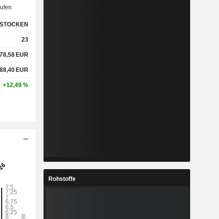
ufen
STOCKEN
23
78,58
EUR
88,40
EUR
+12,49 %
Rohstoffe