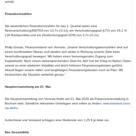
anhält.
Finanzkennzahlen
Die wesentlichen Finanzkennzahlen für das 1. Quartal waren eine
Nettoverschuldung/EBITDA von 13,7x (-0,1x), ein Verschuldungsgrad (LTV) von 45,1 %
(-30 Basispunkte) und ein Zinsdeckungsgrad (ICR) von 3,7x (-0,1x).
Philip Grosse, Finanzvorstand von Vonovia: „Unsere Verschuldungskennzahlen sind auf
einem komfortablen Niveau und werden sich weiter in Richtung unserer Ziele beim
Verschuldungsgrad bewegen. Wir haben einen hervorragenden Zugang zum
Kapitalmarkt. Nach einem vielversprechenden Start ins Jahr hat der Krieg im Nahen Osten
vorerst zu einer stärkeren Volatilität und leicht höheren Finanzierungskosten geführt.
Aktuell liegen unsere mittel- und langfristigen Finanzierungskosten noch im Plan. Wir
beobachten die Situation weiterhin genau.“
Hauptversammlung am 21. Mai
Die Hauptversammlung von Vonovia findet am 21. Mai 2026 als Präsenzveranstaltung in
Bochum statt. Sämtliche relevanten Unterlagen sind online zu finden:
www.investors.vono
via.de/hv
.
Aufsichtsrat und Vorstand schlagen eine Dividende von 1,25 € je Aktie vor.
Das Gesamtbild