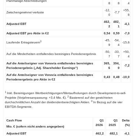
Planmäßige Abschreibungen
8
8
4
-12,
+55,
Zwischengewinne/-verluste
-7,7
0
8
462,
482,
Adjusted EBT
-4,1
2
1
Adjusted EBT pro Aktie in €
2
0,54
0,59
-7,0
-45,
-54,
3
Laufende Ertragsteuern
-15,6
9
4
-50,
-33,
+50,
Auf die Minderheiten entfallendes bereinigtes Periodenergebnis
7
7
4
Auf die Anteilseigner von Vonovia entfallendes bereinigtes
365,
394,
-7,2
Periodenergebnis („Adj. Shareholder Earnings“)
6
0
Auf die Anteilseigner von Vonovia entfallendes bereinigtes
0,43
0,48
-10,0
Periodenergebnis pro Aktie in €
2
1
Inkl. Bereinigungen Wertberichtigungen/Wertaufholungen durch Development-to-sell-
2
Projekte (Vorjahresanpassung: +3,4 Mio. €).
Basierend auf der gewichteten
3
durchschnittlichen Anzahl der dividendenberechtigten Aktien.
In Bezug auf die vier
EBITDA-Segmente.
Cash Flow
Q1
Q1
Delta
2026
2025
(%)
Mio. € (sofern nicht anders angegeben)
Adjusted EBT
462,2
482,1
-4,1