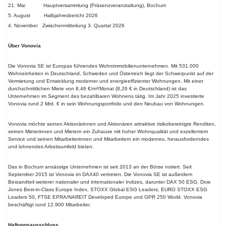
21. Mai Hauptversammlung (Präsenzveranstaltung), Bochum
5. August Halbjahresbericht 2026
4. November Zwischenmitteilung 3. Quartal 2026
Über Vonovia
Die Vonovia SE ist Europas führendes Wohnimmobilienunternehmen. Mit 531.000
Wohneinheiten in Deutschland, Schweden und Österreich liegt der Schwerpunkt auf der
Vermietung und Entwicklung moderner und energieeffizienter Wohnungen. Mit einer
durchschnittlichen Miete von 8,46 €/m²/Monat (8,26 € in Deutschland) ist das
Unternehmen im Segment des bezahlbaren Wohnens tätig. Im Jahr 2025 investierte
Vonovia rund 2 Mrd. € in sein Wohnungsportfolio und den Neubau von Wohnungen.
Vonovia möchte seinen Aktionärinnen und Aktionären attraktive risikobereinigte Renditen,
seinen Mieterinnen und Mietern ein Zuhause mit hoher Wohnqualität und exzellentem
Service und seinen Mitarbeiterinnen und Mitarbeitern ein modernes, herausforderndes
und lohnendes Arbeitsumfeld bieten.
Das in Bochum ansässige Unternehmen ist seit 2013 an der Börse notiert. Seit
September 2015 ist Vonovia im DAX40 vertreten. Die Vonovia SE ist außerdem
Bestandteil weiterer nationaler und internationaler Indizes, darunter DAX 50 ESG, Dow
Jones Best-in-Class Europe Index, STOXX Global ESG Leaders, EURO STOXX ESG
Leaders 50, FTSE EPRA/NAREIT Developed Europe und GPR 250 World. Vonovia
beschäftigt rund 12.900 Mitarbeiter.
Haftungsausschluss