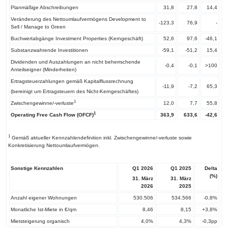
Planmäßige Abschreibungen
31,8
27,8
14,4
Veränderung des Nettoumlaufvermögens Development to
-123,3
76,9
-
Sell / Manage to Green
Buchwertabgänge Investment Properties (Kerngeschäft)
52,6
97,6
-46,1
Substanzwahrende Investitionen
-59,1
-51,2
15,4
Dividenden und Auszahlungen an nicht beherrschende
-0,4
-0,1
>100
Anteilseigner (Minderheiten)
Ertragsteuerzahlungen gemäß Kapitalflussrechnung
-11,9
-7,2
65,3
(bereinigt um Ertragsteuern des Nicht-Kerngeschäftes)
1
Zwischengewinne/-verluste
12,0
7,7
55,8
1
Operating Free Cash Flow (OFCF)
363,9
633,6
-42,6
1
Gemäß aktueller Kennzahlendefinition inkl. Zwischengewinne/-verluste sowie
Konkretisierung Nettoumlaufvermögen.
Sonstige Kennzahlen
Q1 2026
Q1
2025
Delta
(%)
31. März
31. März
2026
2025
Anzahl eigener Wohnungen
530.506
534.566
-0,8%
Monatliche Ist-Miete in €/qm
8,46
8,15
+3,8%
Mietsteigerung organisch
4,0%
4,3%
-0,3pp