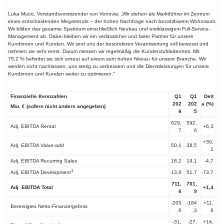
Luka Mucic, Vorstandsvorsitzender von Vonovia: „Wir stehen als Marktführer im Zentrum
eines entscheidenden Megatrends – der hohen Nachfrage nach bezahlbarem Wohnraum.
Wir bilden das gesamte Spektrum einschließlich Neubau und erstklassigem Full-Service-
Management ab. Dabei bleiben wir ein verlässlicher und fairer Partner für unsere
Kundinnen und Kunden. Wir sind uns der besonderen Verantwortung voll bewusst und
nehmen sie sehr ernst. Darum messen wir regelmäßig die Kundenzufriedenheit. Mit
75,2 % befindet sie sich erneut auf einem sehr hohen Niveau für unsere Branche. Wir
werden nicht nachlassen, uns stetig zu verbessern und die Dienstleistungen für unsere
Kundinnen und Kunden weiter zu optimieren.“
Finanzielle Kennzahlen
Q1
Q1
Delt
202
202
a (%)
Mio. € (sofern nicht anders angegeben)
6
5
629,
592,
Adj. EBITDA Rental
+6,3
7
6
+30,
Adj. EBITDA Value-add
50,1
38,5
1
Adj. EBITDA Recurring Sales
18,2
19,1
-4,7
1
Adj. EBITDA Development
13,6
51,7
-73,7
711,
701,
Adj. EBITDA Total
+1,4
6
9
-205
-184
+11,
Bereinigtes Netto-Finanzergebnis
,6
,3
6
-31,
-27,
+14,