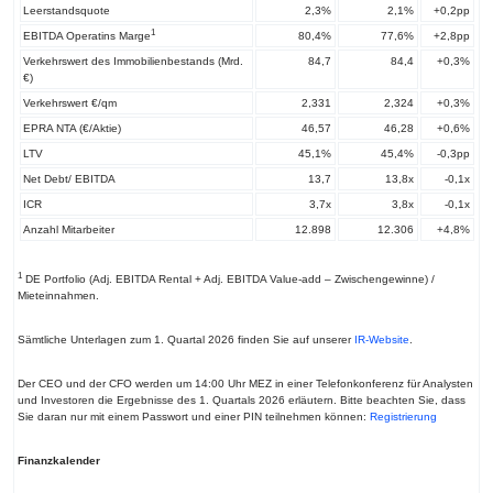
Leerstandsquote
2,3%
2,1%
+0,2pp
1
EBITDA Operatins Marge
80,4%
77,6%
+2,8pp
Verkehrswert des Immobilienbestands (Mrd.
84,7
84,4
+0,3%
€)
Verkehrswert €/qm
2,331
2,324
+0,3%
EPRA NTA (€/Aktie)
46,57
46,28
+0,6%
LTV
45,1%
45,4%
-0,3pp
Net Debt/ EBITDA
13,7
13,8x
-0,1x
ICR
3,7x
3,8x
-0,1x
Anzahl Mitarbeiter
12.898
12.306
+4,8%
1
DE Portfolio (Adj. EBITDA Rental + Adj. EBITDA Value-add – Zwischengewinne) /
Mieteinnahmen.
Sämtliche Unterlagen zum 1. Quartal 2026 finden Sie auf unserer
IR-Website
.
Der CEO und der CFO werden um 14:00 Uhr MEZ in einer Telefonkonferenz für Analysten
und Investoren die Ergebnisse des 1. Quartals 2026 erläutern. Bitte beachten Sie, dass
Sie daran nur mit einem Passwort und einer PIN teilnehmen können:
Registrierung
Finanzkalender