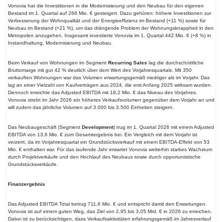
Vonovia hat die Investitionen in die Modernisierung und den Neubau für den eigenen
Bestand im 1. Quartal auf 266 Mio. € gesteigert. Dazu gehören: höhere Investitionen zur
Verbesserung der Wohnqualität und der Energieeffizienz im Bestand (+11 %) sowie für
Neubau im Bestand (+21 %), um das drängende Problem der Wohnungsknappheit in den
Metropolen anzugehen. Insgesamt investierte Vonovia im 1. Quartal 442 Mio. € (+8 %) in
Instandhaltung, Modernisierung und Neubau.
Beim Verkauf von Wohnungen im Segment
Recurring Sales
lag die durchschnittliche
Bruttomarge mit gut 42 % deutlich über dem Wert des Vorjahresquartals. Mit 350
verkauften Wohnungen war das Volumen erwartungsgemäß niedriger als im Vorjahr. Das
lag an einer Vielzahl von Kaufverträgen aus 2024, die erst Anfang 2025 wirksam wurden.
Dennoch erreichte das Adjusted EBITDA mit 18,2 Mio. € das Niveau des Vorjahres.
Vonovia strebt im Jahr 2026 ein höheres Verkaufsvolumen gegenüber dem Vorjahr an und
will zudem das jährliche Volumen auf 3.000 bis 3.500 Einheiten steigern.
Das Neubaugeschäft (Segment
Development
) trug im 1. Quartal 2026 mit einem Adjusted
EBITDA von 13,6 Mio. € zum Gesamtergebnis bei. Ein Vergleich mit dem Vorjahr ist
verzerrt, da im Vorjahresquartal ein Grundstücksverkauf mit einem EBITDA-Effekt von 53
Mio. € enthalten war. Für das laufende Jahr erwartet Vonovia weiterhin starkes Wachstum
durch Projektverkäufe und den Hochlauf des Neubaus sowie durch opportunistische
Grundstücksverkäufe.
Finanzergebnis
Das Adjusted EBITDA Total betrug 711,6 Mio. € und entspricht damit den Erwartungen.
Vonovia ist auf einem guten Weg, das Ziel von 2,95 bis 3,05 Mrd. € in 2026 zu erreichen.
Dabei ist zu berücksichtigen, dass Verkaufsaktivitäten erfahrungsgemäß im Jahresverlauf