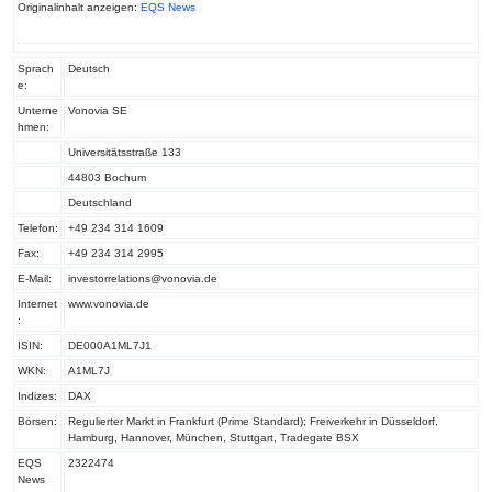
Originalinhalt anzeigen:
EQS News
Sprach
Deutsch
e:
Unterne
Vonovia SE
hmen:
Universitätsstraße 133
44803 Bochum
Deutschland
Telefon:
+49 234 314 1609
Fax:
+49 234 314 2995
E-Mail:
investorrelations@vonovia.de
Internet
www.vonovia.de
:
ISIN:
DE000A1ML7J1
WKN:
A1ML7J
Indizes:
DAX
Börsen:
Regulierter Markt in Frankfurt (Prime Standard); Freiverkehr in Düsseldorf,
Hamburg, Hannover, München, Stuttgart, Tradegate BSX
EQS
2322474
News