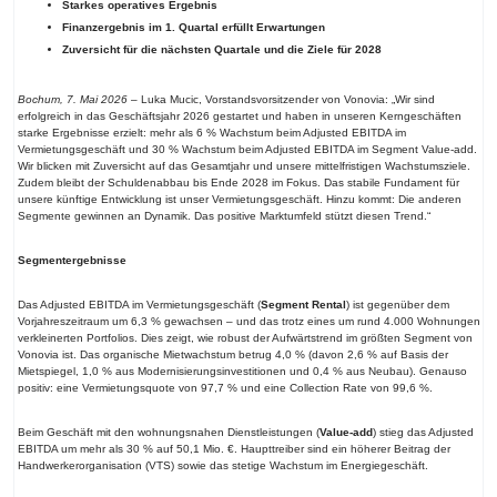
Starkes operatives Ergebnis
Finanzergebnis im 1. Quartal erfüllt Erwartungen
Zuversicht für die nächsten Quartale und die Ziele für 2028
Bochum, 7. Mai 2026
– Luka Mucic, Vorstandsvorsitzender von Vonovia: „Wir sind
erfolgreich in das Geschäftsjahr 2026 gestartet und haben in unseren Kerngeschäften
starke Ergebnisse erzielt: mehr als 6 % Wachstum beim Adjusted EBITDA im
Vermietungsgeschäft und 30 % Wachstum beim Adjusted EBITDA im Segment Value-add.
Wir blicken mit Zuversicht auf das Gesamtjahr und unsere mittelfristigen Wachstumsziele.
Zudem bleibt der Schuldenabbau bis Ende 2028 im Fokus. Das stabile Fundament für
unsere künftige Entwicklung ist unser Vermietungsgeschäft. Hinzu kommt: Die anderen
Segmente gewinnen an Dynamik. Das positive Marktumfeld stützt diesen Trend.“
Segmentergebnisse
Das Adjusted EBITDA im Vermietungsgeschäft (
Segment Rental
) ist gegenüber dem
Vorjahreszeitraum um 6,3 % gewachsen – und das trotz eines um rund 4.000 Wohnungen
verkleinerten Portfolios. Dies zeigt, wie robust der Aufwärtstrend im größten Segment von
Vonovia ist. Das organische Mietwachstum betrug 4,0 % (davon 2,6 % auf Basis der
Mietspiegel, 1,0 % aus Modernisierungsinvestitionen und 0,4 % aus Neubau). Genauso
positiv: eine Vermietungsquote von 97,7 % und eine Collection Rate von 99,6 %.
Beim Geschäft mit den wohnungsnahen Dienstleistungen (
Value-add
) stieg das Adjusted
EBITDA um mehr als 30 % auf 50,1 Mio. €. Haupttreiber sind ein höherer Beitrag der
Handwerkerorganisation (VTS) sowie das stetige Wachstum im Energiegeschäft.