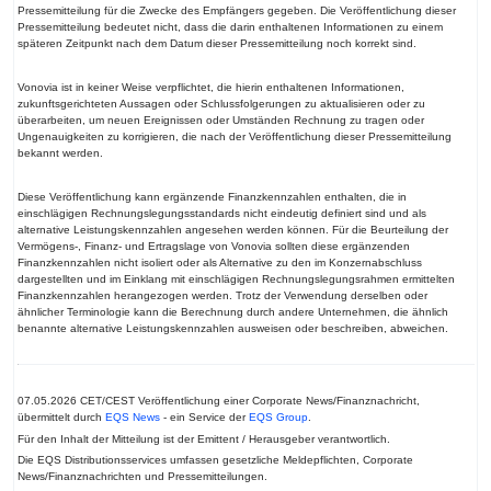
Pressemitteilung für die Zwecke des Empfängers gegeben. Die Veröffentlichung dieser
Pressemitteilung bedeutet nicht, dass die darin enthaltenen Informationen zu einem
späteren Zeitpunkt nach dem Datum dieser Pressemitteilung noch korrekt sind.
Vonovia ist in keiner Weise verpflichtet, die hierin enthaltenen Informationen,
zukunftsgerichteten Aussagen oder Schlussfolgerungen zu aktualisieren oder zu
überarbeiten, um neuen Ereignissen oder Umständen Rechnung zu tragen oder
Ungenauigkeiten zu korrigieren, die nach der Veröffentlichung dieser Pressemitteilung
bekannt werden.
Diese Veröffentlichung kann ergänzende Finanzkennzahlen enthalten, die in
einschlägigen Rechnungslegungsstandards nicht eindeutig definiert sind und als
alternative Leistungskennzahlen angesehen werden können. Für die Beurteilung der
Vermögens-, Finanz- und Ertragslage von Vonovia sollten diese ergänzenden
Finanzkennzahlen nicht isoliert oder als Alternative zu den im Konzernabschluss
dargestellten und im Einklang mit einschlägigen Rechnungslegungsrahmen ermittelten
Finanzkennzahlen herangezogen werden. Trotz der Verwendung derselben oder
ähnlicher Terminologie kann die Berechnung durch andere Unternehmen, die ähnlich
benannte alternative Leistungskennzahlen ausweisen oder beschreiben, abweichen.
07.05.2026 CET/CEST Veröffentlichung einer Corporate News/Finanznachricht,
übermittelt durch
EQS News
- ein Service der
EQS Group
.
Für den Inhalt der Mitteilung ist der Emittent / Herausgeber verantwortlich.
Die EQS Distributionsservices umfassen gesetzliche Meldepflichten, Corporate
News/Finanznachrichten und Pressemitteilungen.