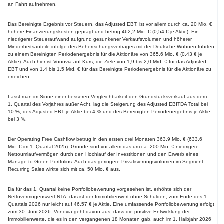
an Fahrt aufnehmen.
Das Bereinigte Ergebnis vor Steuern, das Adjusted EBT, ist vor allem durch ca. 20 Mio. €
höhere Finanzierungskosten geprägt und betrug 462,2 Mio. € (0,54 € je Aktie). Ein
niedrigerer Steueraufwand aufgrund gesunkener Verkaufsvolumen und höherer
Minderheitsanteile infolge des Beherrschungsvertrages mit der Deutsche Wohnen führten
zu einem Bereinigten Periodenergebnis für die Aktionäre von 365,6 Mio. € (0,43 € je
Aktie). Auch hier ist Vonovia auf Kurs, die Ziele von 1,9 bis 2,0 Mrd. € für das Adjusted
EBT und von 1,4 bis 1,5 Mrd. € für das Bereinigte Periodenergebnis für die Aktionäre zu
erreichen.
Lässt man im Sinne einer besseren Vergleichbarkeit den Grundstücksverkauf aus dem
1. Quartal des Vorjahres außer Acht, lag die Steigerung des Adjusted EBITDA Total bei
10 %, des Adjusted EBT je Aktie bei 4 % und des Bereinigten Periodenergebnis je Aktie
bei 3 %.
Der Operating Free Cashflow betrug in den ersten drei Monaten 363,9 Mio. € (633,6
Mio. € im 1. Quartal 2025). Gründe sind vor allem das um ca. 200 Mio. € niedrigere
Nettoumlaufvermögen durch den Hochlauf der Investitionen und den Erwerb eines
Manage-to-Green-Portfolios. Auch das geringere Privatisierungsvolumen im Segment
Recurring Sales wirkte sich mit ca. 50 Mio. € aus.
Da für das 1. Quartal keine Portfoliobewertung vorgesehen ist, erhöhte sich der
Nettovermögenswert NTA, das ist der Immobilienwert ohne Schulden, zum Ende des 1.
Quartals 2026 nur leicht auf 46,57 € je Aktie. Eine umfassende Portfoliobewertung erfolgt
zum 30. Juni 2026. Vonovia geht davon aus, dass die positive Entwicklung der
Immobilienwerte, die es in den vergangenen 18 Monaten gab, auch im 1. Halbjahr 2026