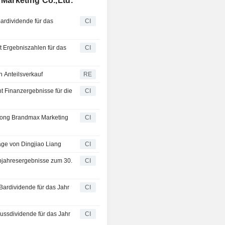
Marketing Co.,Ltd.
ardividende für das
CI
t Ergebniszahlen für das
CI
 Anteilsverkauf
RE
t Finanzergebnisse für die
CI
gdong Brandmax Marketing
CI
ge von Dingjiao Liang
CI
bjahresergebnisse zum 30.
CI
ardividende für das Jahr
CI
ussdividende für das Jahr
CI