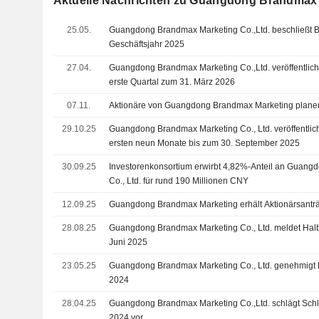
Aktuelle Nachrichten zu Guangdong Brandmax 
25.05.
Guangdong Brandmax Marketing Co.,Ltd. beschließt B
Geschäftsjahr 2025
27.04.
Guangdong Brandmax Marketing Co.,Ltd. veröffentlich
erste Quartal zum 31. März 2026
07.11.
Aktionäre von Guangdong Brandmax Marketing planen
29.10.25
Guangdong Brandmax Marketing Co., Ltd. veröffentlich
ersten neun Monate bis zum 30. September 2025
30.09.25
Investorenkonsortium erwirbt 4,82%-Anteil an Guan
Co., Ltd. für rund 190 Millionen CNY
12.09.25
Guangdong Brandmax Marketing erhält Aktionärsanträ
28.08.25
Guangdong Brandmax Marketing Co., Ltd. meldet Hal
Juni 2025
23.05.25
Guangdong Brandmax Marketing Co., Ltd. genehmigt B
2024
28.04.25
Guangdong Brandmax Marketing Co.,Ltd. schlägt Schl
2024 vor