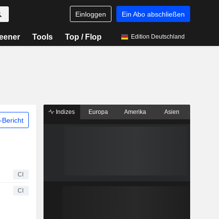
Einloggen
Ein Abo abschließen
eener
Tools
Top / Flop
Edition Deutschland
Indizes
Europa
Amerika
Asien
Bericht
CI
CI