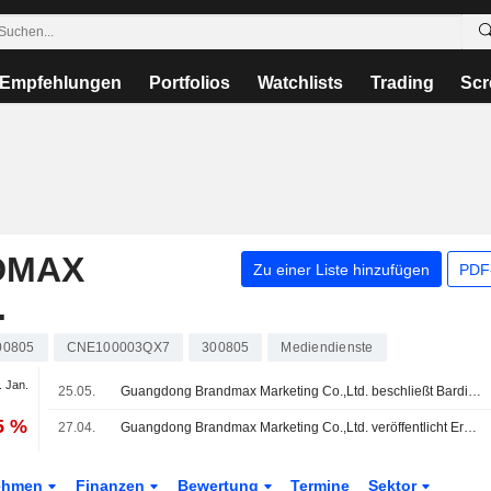
Empfehlungen
Portfolios
Watchlists
Trading
Scr
DMAX
Zu einer Liste hinzufügen
PDF-
.
00805
CNE100003QX7
300805
Mediendienste
. Jan.
25.05.
Guangdong Brandmax Marketing Co.,Ltd. beschließt Bardividende für das Geschäftsjahr 2025
5 %
27.04.
Guangdong Brandmax Marketing Co.,Ltd. veröffentlicht Ergebniszahlen für das erste Quartal zum 31. März 2026
ehmen
Finanzen
Bewertung
Termine
Sektor