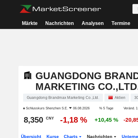
Märkte
Nachrichten
Analysen
Termine
GUANGDONG BRAN
MARKETING CO.,LTD
Guangdong Brandmax Marketing Co.,Ltd.
Aktien
3
Schlusskurs
Shenzhen S.E.
06.08.2026
% 5 Tage
Veränd. 1
8,350
-1,18 %
CNY
+10,45 %
-20,8
Übersicht
Kurse
Charts
Nachrichten
Untern