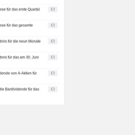
se für das erste Quartal
CI
sse für das gesamte
CI
nis für die neun Monate
CI
nis für das am 30. Juni
CI
dende von A-Aktien für
CI
ie Bardividende für das
CI