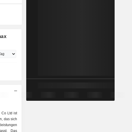
max
Co Ltd ist
, das sich
tleistungen
fasst. Das