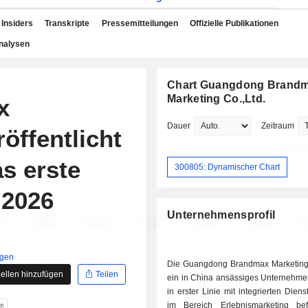
Insiders
Transkripte
Pressemitteilungen
Offizielle Publikationen
nalysen
Chart Guangdong Brand
Marketing Co.,Ltd.
x
Dauer
Zeitraum
öffentlicht
s erste
300805: Dynamischer Chart
 2026
Unternehmensprofil
igen
Die Guangdong Brandmax Marketing 
ellen hinzufügen
Teilen
ein in China ansässiges Unternehmen
in erster Linie mit integrierten Diens
im Bereich Erlebnismarketing be