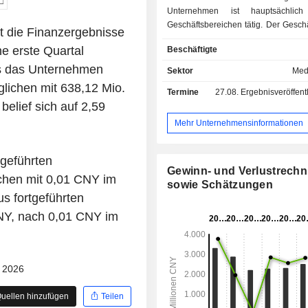
Unternehmen ist hauptsächlic
Geschäftsbereichen tätig. Der Gesch
 die Finanzergebnisse
Einzelhandelsterminalmanagement be
e erste Quartal
Beschäftigte
vor allem mit der Gesamtplanun
Management von Produktvertriebska
es das Unternehmen
Sektor
Med
Geschäftsbereich Digitaler Einzelhan
lichen mit 638,12 Mio.
Termine
27.08.
Ergebnisveröffentlichun
sich vor allem mit der Bereitstellun
elief sich auf 2,59
Vertriebsabläufe über verschiede
Vertriebskanäle hinweg. Der Geschä
Mehr Unternehmensinformationen
Interaktive Displays umfasst 
Automobilausstellungen, mobile 
tgeführten
Probefahrten und Erlebnisausrüs
Gewinn- und Verlustrech
Geschäftsbereich Markenkommu
ichen mit 0,01 CNY im
sowie Schätzungen
befasst sich in erster Linie mit der Be
us fortgeführten
von regionalen Marketing-, Marken
CNY, nach 0,01 CNY im
und Kreativdienstleis
Medienplatzierungen, PR-Dienstl
sowie digitalen Marketingdienstleis
Unternehmen ist vorwiegend
- 2026
heimischen Markt tätig.
uellen hinzufügen
Teilen