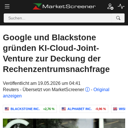
Google und Blackstone
gründen KI-Cloud-Joint-
Venture zur Deckung der
Rechenzentrumsnachfrage
Veröffentlicht am 19.05.2026 um 04:41
Reuters - Übersetzt von MarketScreener
-
Original
anzeigen
BLACKSTONE INC.
+2,76 %
ALPHABET INC.
-0,96 %
WISD