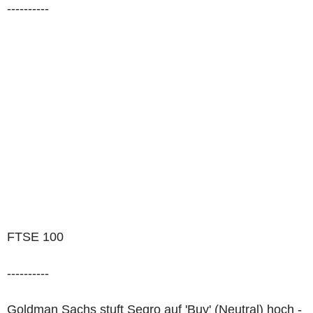
----------
FTSE 100
----------
Goldman Sachs stuft Segro auf 'Buy' (Neutral) hoch -