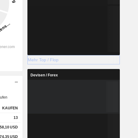
Mehr Top / Flop
Devisen / Forex
ufen
KAUFEN
13
58,10
USD
74,35
USD