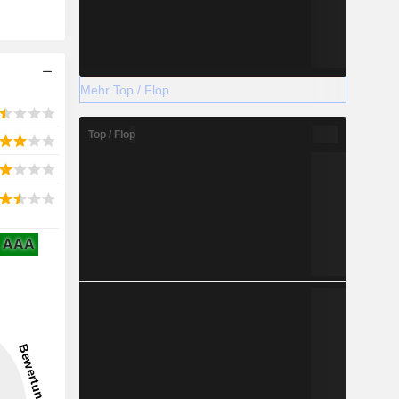
Mehr Top / Flop
Top / Flop
AAA