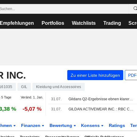
Empfehlungen
Portfolios
Watchlists
Trading
Scr
 INC.
Zu einer Liste hinzufügen
PDF-
161035
GIL
Kleidung und Accessoires
 5 Tage
Veränd. 1. Jan.
31.07.
Gildans Q2-Ergebnisse ebnen klareren Weg für Wiederaufnahme von Aktienrückkäufen bis Jahresende, sagt RBC
3,38 %
-5,07 %
31.07.
GILDAN ACTIVEWEAR INC. : RBC Capital Markets behält seine Kaufempfehlung bei
ehmen
Finanzen
Bewertung
Konsens
Ratings
Te