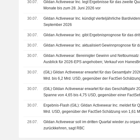
30.07.
Gildan Activewear Inc. legt Ergebnisse für das zweite Qu
Monate bis zum 28. Juni 2026 vor
30.07.
Gildan Activewear Inc. kündigt vierteljährliche Bardivide
September 2026
30.07.
Gildan Activewear Inc. gibt Ergebnisprognose für das dri
30.07.
Gildan Activewear Inc. aktualisiert Gewinnprognose für 
30.07.
Gildan Activewear: Bereinigter Gewinn und Nettoumsatz i
Ausblick für 2026-EPS angehoben; Verkauf von HanesBra
30.07.
(GIL) Gildan Activewear erwartet für das Gesamtjahr 20
Mrd. bis 6,2 Mrd. USD, gegenüber der FactSet-Schätzun
30.07.
(GIL) Gildan Activewear erwartet für das Geschäftsjahr 2
Spanne von 4,65 bis 4,75 USD, gegenüber einer FactSe
30.07.
Ergebnis-Flash (GIL): Gildan Activewear Inc. meldet für
Mrd. USD, gegenüber der FactSet-Schätzung von 1,61 
28.07.
Gildan Activewear soll im dritten Quartal wieder zu or
zurückkehren, sagt RBC