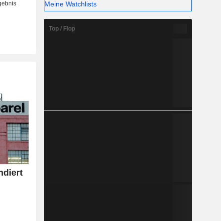
Meine Watchlists
Top / Flop
ndiert