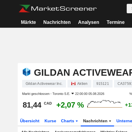
Märkte
Nachrichten
Analysen
Termine
GILDAN ACTIVEWEAR
Gildan Activewear Inc.
Aktien
915121
CA3759
Markt geschlossen -
Toronto S.E.
22:00:00 05.08.2026
%
81,44
+2,07 %
CAD
+1
Übersicht
Kurse
Charts
Nachrichten
Untern