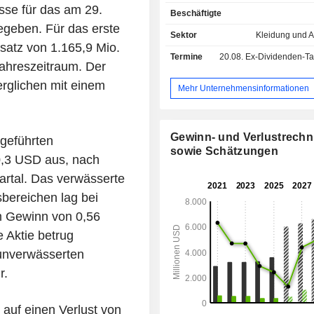
Veredler sowie Einzelhändler, die 
sse für das am 29.
Beschäftigte
über stationäre Geschäfte un
geben. Für das erste
Commerce-Plattformen an Ver
Sektor
Kleidung und A
vertreiben, und globale Li
atz von 1.165,9 Mio.
Termine
20.08.
Ex-Dividenden-Tag - 
Markenunternehmen. Das Unt
ahreszeitraum. Der
vermarktet seine Produkte in No
erglichen mit einem
Europa, im asiatisch-pazifischen R
Mehr Unternehmensinformationen
Lateinamerika unter einem breit g
Portfolio an firmeneigenen Marken
Gildan, Hanes, Comfort Colors,
Gewinn- und Verlustrech
tgeführten
Apparel, ALLPRO, GOLDTOE, Pe
sowie Schätzungen
Playtex, Maidenform, Bonds sowie
0,3 USD aus, nach
für das im Bereich bedruckter Beklei
rtal. Das verwässerte
Vereinigten Staaten und Kanada eine
sbereichen lag bei
Lizenzvereinbarung besteht. Das U
besitzt und betreibt zudem vertikal i
m Gewinn von 0,56
groß angelegte Produktionsstätten
 Aktie betrug
vorwiegend in Mittelamerika, de
unverwässerten
Nordamerika und Asien befinden.
r.
 auf einen Verlust von