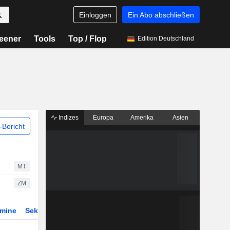
Einloggen
Ein Abo abschließen
eener
Tools
Top / Flop
Edition Deutschland
Indizes
Europa
Amerika
Asien
Bericht
MT
ZM
rmine
Sektor
Derivate
ETFs