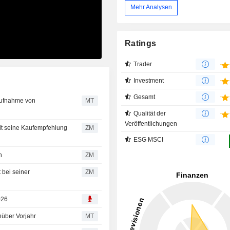
Mehr Analysen
Ratings
Trader
Investment
Gesamt
aufnahme von
MT
Qualität der
Veröffentlichungen
ZM
ESG MSCI
en
ZM
ZM
026
nüber Vorjahr
MT