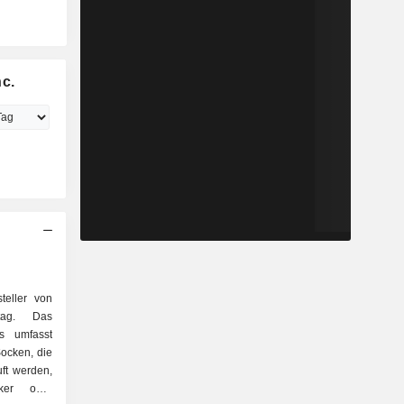
nc.
teller von
tag. Das
s umfasst
ocken, die
ft werden,
cker oder