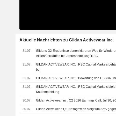
Aktuelle Nachrichten zu Gildan Activewear Inc.
31.07.
Gildans Q2-Ergebnisse ebnen klareren Weg für Wieder
Aktienrückkäufen bis Jahresende, sagt RBC
31.07.
GILDAN ACTIVEWEAR INC. : RBC Capital Markets behält seine Kaufempfehlung
bei
31.07.
GILDAN ACTIVEWEAR INC. : Bewertung von UBS kauf
31.07.
GILDAN ACTIVEWEAR INC. : RBC Capital Markets bleibt bei seiner
Kaufempfehlung
30.07.
Gildan Activewear Inc., Q2 2026 Earnings Call, Jul 30, 2
30.07.
Gildan Activewear: Q2-Nettogewinn steigt um 32% gege