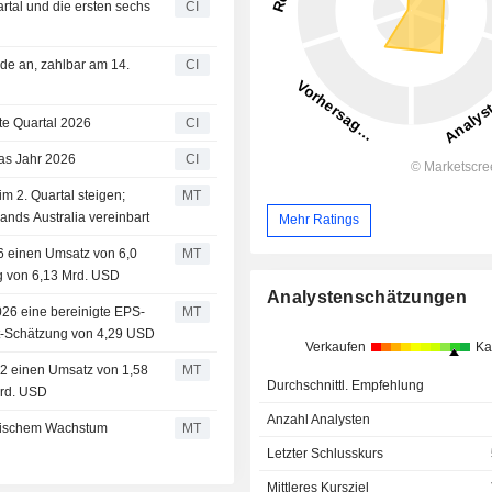
artal und die ersten sechs
CI
nde an, zahlbar am 14.
CI
tte Quartal 2026
CI
das Jahr 2026
CI
m 2. Quartal steigen;
MT
nds Australia vereinbart
Mehr Ratings
26 einen Umsatz von 6,0
MT
g von 6,13 Mrd. USD
Analystenschätzungen
026 eine bereinigte EPS-
MT
t-Schätzung von 4,29 USD
Verkaufen
Ka
 Q2 einen Umsatz von 1,58
MT
Durchschnittl. Empfehlung
Mrd. USD
Anzahl Analysten
ganischem Wachstum
MT
Letzter Schlusskurs
Mittleres Kursziel