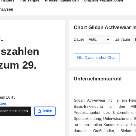
Insiders
Transkripte
Pressemitteilungen
Offizielle Publikationen
nalysen
Chart Gildan Activewear I
.
Dauer
Zeitraum
iszahlen
GIL: Dynamischer Chart
 zum 29.
Unternehmensprofil
 um 16:45
Gildan Activewear Inc. ist ein Hers
igen
Basic-Bekleidung für den All
ellen hinzufügen
Teilen
Produktangebot des Unternehmen
Sportbekleidung, Unterwäsche und S
an einen breiten Kundenkreis verkau
darunter Großhändler, Siebdru