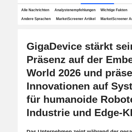
Alle Nachrichten
Analystenempfehlungen
Wichtige Fakten
Andere Sprachen
MarketScreener Artikel
MarketScreener A
GigaDevice stärkt sei
Präsenz auf der Emb
World 2026 und präse
Innovationen auf Sy
für humanoide Robote
Industrie und Edge-K
Das Unternehmen zeigt während der ges