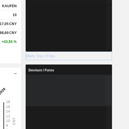
KAUFEN
10
17,05
CNY
98,69
CNY
+43,55 %
Mehr Top / Flop
Devisen / Forex