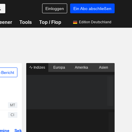
Einloggen
Ein Abo abschließen
eener
Tools
Top / Flop
Edition Deutschland
Indizes
Europa
Amerika
Asien
Bericht
MT
CI
rmine
Sektor
ETFs