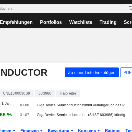
Empfehlungen
Portfolios
Watchlists
Trading
Scr
ONDUCTOR
Zu einer Liste hinzufügen
PDF-
CNE1000030S9
603986
Halbleiter
 1. Jan.
03.08.
GigaDevice Semiconductor stimmt Verlängerung des Partnership-Fonds bis 2027 zu; Aktie 8% im Minus
,66 %
31.07.
GigaDevice Semiconductor Inc. (SHSE:603986) kündigt ein Aktienrückkaufprogramm über Aktien im Wert von 2.000 Mio. CNY an.
ehmen
Finanzen
Bewertung
Konsens
Ratings
Te