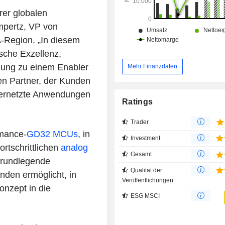
rer globalen
mpertz, VP von
Region. „In diesem
ische Exzellenz,
lung zu einem Enabler
Mehr Finanzdaten
n Partner, der Kunden
r vernetzte Anwendungen
Ratings
Trader
rmance-
GD32 MCUs
, in
Investment
ortschrittlichen
analog
Gesamt
 grundlegende
Qualität der
nden ermöglicht, in
Veröffentlichungen
nzept in die
ESG MSCI