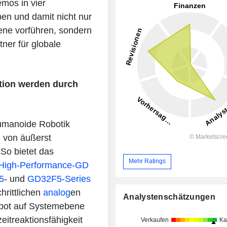
mos in vier
n und damit nicht nur
ne vorführen, sondern
tner für globale
tion werden durch
humanoide Robotik
n von äußerst
So bietet das
Mehr Ratings
High-Performance-GD
5
-
und
GD32F5-Series
hrittlichen
analog
en
Analystenschätzungen
ebot auf Systemebene
zeitreaktionsfähigkeit
Verkaufen
Ka