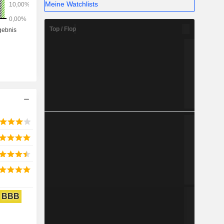
Meine Watchlists
Top / Flop
BBB