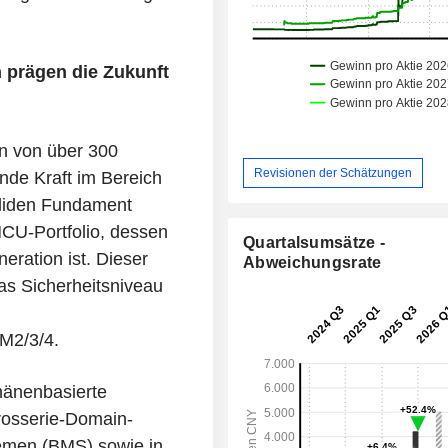
 prägen die Zukunft
en von über 300
Revisionen der Schätzungen
ende Kraft im Bereich
oliden Fundament
CU-Portfolio, dessen
Quartalsumsätze -
eration ist. Dieser
Abweichungsrate
s Sicherheitsniveau
SM2/3/4.
mänenbasierte
rosserie-Domain-
emen (BMS) sowie in