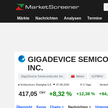
Märkte
Nachrichten
Analysen
Termine
GIGADEVICE SEMIC
INC.
GigaDevice Semiconductor Inc.
Aktien
A2PBHV
Schlusskurs
Shanghai S.E.
07.08.2026
% 5 Tage
Veränd.
417,05
+8,32 %
CNY
+12,38 %
+94
Übersicht
Kurse
Charts
Nachrichten
Untern