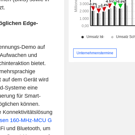
t.
glichen Edge-
rkennungs-Demo auf
Unternehmenstermine
es Aufwachen und
interaktion bietet.
 mehrsprachige
t auf dem Gerät wird
d-Systeme eine
uerung für Smart-
glichen können.
e Konnektivitätslösung
losen 160-MHz-MCU G
i‑Fi und Bluetooth, um