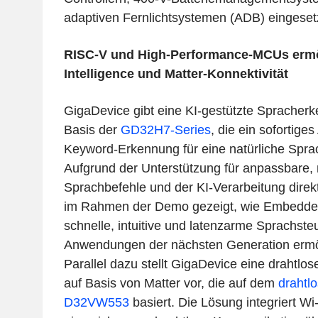
adaptiven Fernlichtsystemen (ADB) eingesetz
RISC‑V und High‑Performance-MCUs ermö
Intelligence und Matter-Konnektivität
GigaDevice gibt eine KI-gestützte Sprache
Basis der
GD32H7-Series
, die ein sofortig
Keyword-Erkennung für eine natürliche Sprach
Aufgrund der Unterstützung für anpassbare,
Sprachbefehle und der KI-Verarbeitung direk
im Rahmen der Demo gezeigt, wie Embedde
schnelle, intuitive und latenzarme Sprachste
Anwendungen der nächsten Generation ermö
Parallel dazu stellt GigaDevice eine drahtlos
auf Basis von Matter vor, die auf dem
draht
D32VW553
basiert. Die Lösung integriert W