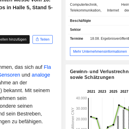
Computertechnik, Heimele
s in Halle 5, Stand 5-
Telekommunikation, Internet d
Fahrzeugelektronik und indu
Beschäftigte
Automatisierung. Die Produkte werden über
spezialisierte Wiederverkäuf
Sektor
Direktvertrieb vermarktet.
Termine
18.08.
Ergebnisveröffentlichun
ellen hinzufügen
Teilen
Mehr Unternehmensinformationen
ehmen, das sich auf
Fla
Gewinn- und Verlustrech
Sensoren
und
analoge
sowie Schätzungen
nahme an der
) bekannt. Mit seinem
rnehmen sein
ondere seinen
nd sein Bestreben,
ngen zu befähigen.