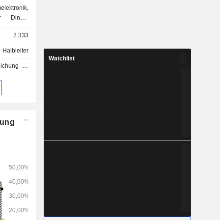
ktronik,
er Dinge,
strielle
2.333
er und im
Halbleiter
Watchlist
g - Q2 2026
nung