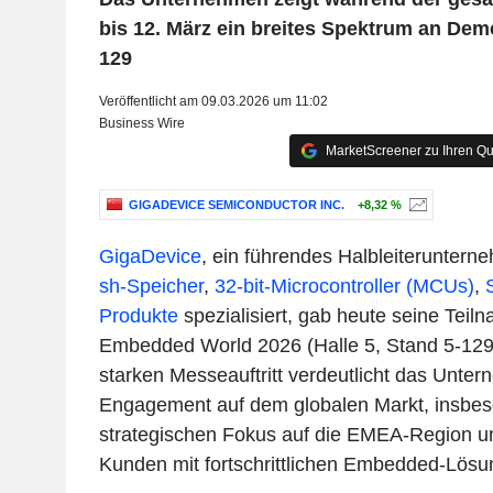
bis 12. März ein breites Spektrum an Demo
129
Veröffentlicht am 09.03.2026 um 11:02
Business Wire
MarketScreener zu Ihren Qu
GIGADEVICE SEMICONDUCTOR INC.
+8,32 %
GigaDevice
, ein führendes Halbleiteruntern
sh-Speicher
,
32-bit-Microcontroller (MCUs)
,
Produkte
spezialisiert, gab heute seine Teil
Embedded World 2026 (Halle 5, Stand 5-129
starken Messeauftritt verdeutlicht das Unte
Engagement auf dem globalen Markt, insbes
strategischen Fokus auf die EMEA-Region u
Kunden mit fortschrittlichen Embedded-Lösu