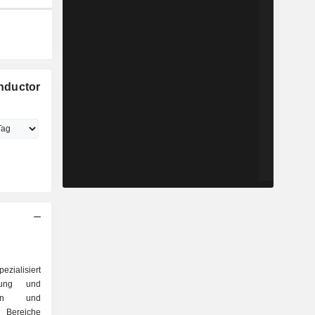
nductor
ezialisiert
lung und
ern und
Bereiche