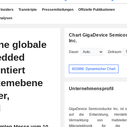
Insiders
Transkripte
Pressemitteilungen
Offizielle Publikationen
nalysen
Chart GigaDevice Semico
Inc.
ne globale
Dauer
Zeitraum
edded
ntiert
603986: Dynamischer Chart
stemebene
Unternehmensprofil
r,
I
GigaDevice Semiconductor Inc. ist sp
auf die Entwicklung, Herstel
Vermarktung von Halbleit
amten Messe vom 10.
Mikroelektronik für die 