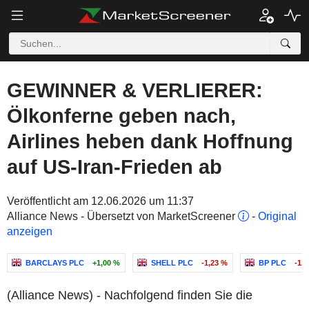
GEWINNER & VERLIERER:
Ölkonferne geben nach,
Airlines heben dank Hoffnung
auf US-Iran-Frieden ab
Veröffentlicht am 12.06.2026 um 11:37
Alliance News - Übersetzt von MarketScreener
-
Original
anzeigen
BARCLAYS PLC
+1,00 %
SHELL PLC
-1,23 %
BP PLC
-1,
(Alliance News) - Nachfolgend finden Sie die