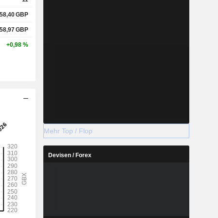
58,40
GBP
58,97
GBP
+0,98 %
Mehr Top / Flop
Devisen / Forex