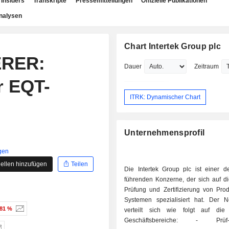
Insiders
Transkripte
Pressemitteilungen
Offizielle Publikationen
nalysen
Chart Intertek Group plc
ERER:
Dauer
Zeitraum
r EQT-
ITRK: Dynamischer Chart
Unternehmensprofil
gen
ellen hinzufügen
Teilen
Die Intertek Group plc ist einer de
führenden Konzerne, der sich auf di
Prüfung und Zertifizierung von Pro
Systemen spezialisiert hat. Der N
,81 %
verteilt sich wie folgt auf die
Geschäftsbereiche: - Prüf- und