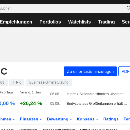
Empfehlungen
Portfolios
Watchlists
Trading
Scr
LC
Zu einer Liste hinzufügen
PDF-
363
ITRK
Business-Unterstützung
% 5 Tage
Veränd. 1. Jan.
06.08.
Intertek-Aktionäre stimmen Übernahme durch EQT-gestütztes Isotope Bidco zu
0,00 %
+26,24 %
05.08.
Bodycote aus Großbritannien erhält Rivalen-Offerten über 2 Mrd. USD von CVC und Veritas Capital
ehmen
Finanzen
Bewertung
Konsens
Ratings
Te