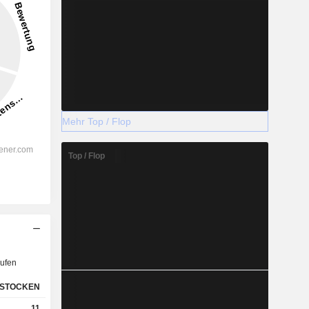
Mehr Top / Flop
Top / Flop
ufen
STOCKEN
11