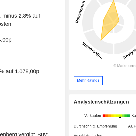
A, minus 2,8% auf
osten
4,00p
0% auf 1.078,00p
Mehr Ratings
Analystenschätzungen
Verkaufen
Ka
Durchschnittl. Empfehlung
AUF
nberg vergibt 'Buy'-
Anzahl Analysten