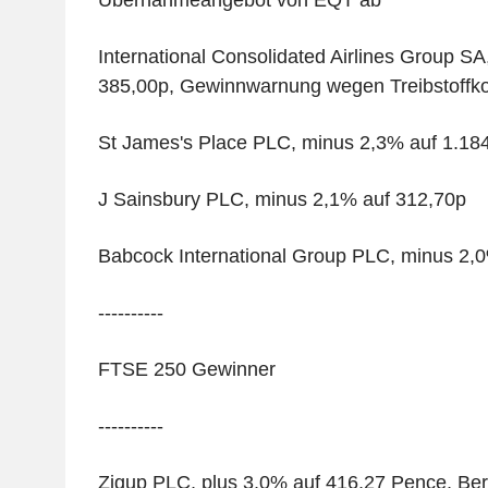
Übernahmeangebot von EQT ab
International Consolidated Airlines Group S
385,00p, Gewinnwarnung wegen Treibstoffk
St James's Place PLC, minus 2,3% auf 1.18
J Sainsbury PLC, minus 2,1% auf 312,70p
Babcock International Group PLC, minus 2,
----------
FTSE 250 Gewinner
----------
Zigup PLC, plus 3,0% auf 416,27 Pence, Bere