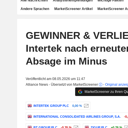
Alle Nachrichten
Analystenempfehlungen
Wichtige Fakten
Andere Sprachen
MarketScreener Artikel
MarketScreener A
GEWINNER & VERLI
Intertek nach erneute
Absage im Minus
Veröffentlicht am 08.05.2026 um 11:47
Alliance News - Übersetzt von MarketScreener
-
Original anzei
MarketScreener zu Ihren Qu
INTERTEK GROUP PLC
0,00 %
INTERNATIONAL CONSOLIDATED AIRLINES GROUP, S.A.
-0
BT GROUP PLC
-0,35 %
ZIGUP PLC
+0,76 %