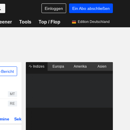
Einloggen
Ein Abo abschließen
eener
Tools
Top / Flop
Edition Deutschland
Indizes
Europa
Amerika
Asien
Bericht
MT
RE
rmine
Sektor
Derivate
ETFs