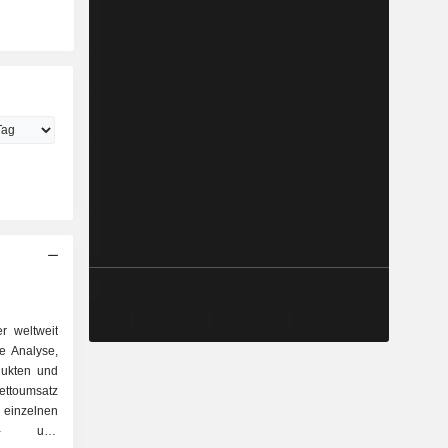
r weltweit
e Analyse,
dukten und
ettoumsatz
 einzelnen