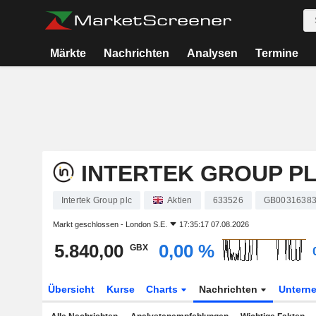
Märkte
Nachrichten
Analysen
Termine
INTERTEK GROUP P
Intertek Group plc
Aktien
633526
GB0031638
Markt geschlossen -
London S.E.
17:35:17 07.08.2026
5.840,00
0,00 %
GBX
Übersicht
Kurse
Charts
Nachrichten
Untern