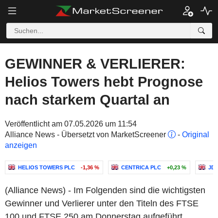
GEWINNER & VERLIERER:
Helios Towers hebt Prognose
nach starkem Quartal an
Veröffentlicht am 07.05.2026 um 11:54
Alliance News - Übersetzt von MarketScreener
-
Original
anzeigen
HELIOS TOWERS PLC
-1,36 %
CENTRICA PLC
+0,23 %
JD 
(Alliance News) - Im Folgenden sind die wichtigsten
Gewinner und Verlierer unter den Titeln des FTSE
100 und FTSE 250 am Donnerstag aufgeführt.