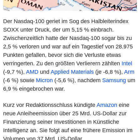
Der Nasdaq-100 geriet im Sog des Halbleiterindex
SOXX unter Druck, der um 5,15 % einbrach.
Zwischenzeitlich hatte der Nasdaq-100 sogar bis zu
2,5 % verloren und war auf ein Tagestief von 28.975
Punkten gefallen, bevor sich die Verluste etwas
verringerten. Zu den größten Verlierern zählten
Intel
(-9,7 %),
AMD
und
Applied Materials
(je -6,8 %),
Arm
(-6 %) sowie
Micron
(-5,6 %), nachdem
Samsung
um
6,9 % eingebrochen war.
Kurz vor Redaktionsschluss kündigte
Amazon
eine
neue Anleiheemission über 25 Mrd. US-Dollar zur
Finanzierung seiner Investitionen in Künstliche
Intelligenz an. Sie folgt auf eine frühere Emission im
Volumen von 37 Mrd. US-Dollar.