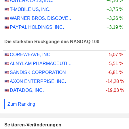
ASTERA LABS, INC.
+4,10 %
T-MOBILE US, INC.
+3,75 %
WARNER BROS. DISCOVERY, INC.
+3,26 %
PAYPAL HOLDINGS, INC.
+3,19 %
Die stärksten Rückgänge des NASDAQ 100
COREWEAVE, INC.
-5,07 %
ALNYLAM PHARMACEUTICALS, INC.
-5,51 %
SANDISK CORPORATION
-6,81 %
AXON ENTERPRISE, INC.
-14,28 %
DATADOG, INC.
-19,03 %
Zum Ranking
Sektoren-Veränderungen